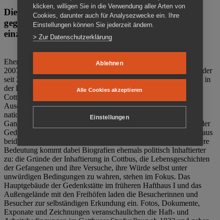
klicken, willigen Sie in die Verwendung aller Arten von
Die Gedenkstätte Zuchthaus Cottbus ist ein Ort
Cookies, darunter auch für Analysezwecke ein. Ihre
gegen das Vergessen. Anschaulich, nah und
Einstellungen können Sie jederzeit ändern.
einzigartig.
> Zur Datenschutzerklärung
Ehemalige politische Häftlinge der DDR gründeten im Oktober
Ablehnen
2007 den Verein Menschenrechtszentrum Cottbus e. V. (MRZ), der
seit 2011 Eigentümer des ehemaligen Gefängnisses (1860-2002) in
der Bautzener Straße und Träger der Gedenkstätte Zuchthaus
Alle Cookies akzeptieren
Cottbus ist. Im Zentrum der Arbeit der Gedenkstätte steht die
Auseinandersetzung mit politischem Unrecht während der
nationalsozialistischen Terrorherrschaft und der SED-Diktatur.
Einstellungen
Ganzjährig zeigen mehrere Dauer- und Sonderausstellungen in der
Gedenkstätte Zuchthaus Cottbus Beispiele politischen Unrechts aus
beiden deutschen Diktaturen des 20. Jahrhunderts. Eine besondere
Bedeutung kommt dabei Biografien ehemals politisch Inhaftierter
zu: die Gründe der Inhaftierung in Cottbus, die Lebensgeschichten
der Gefangenen und ihre Versuche, ihre Würde selbst unter
unwürdigen Bedingungen zu wahren, stehen im Fokus. Das
Hauptgebäude der Gedenkstätte im früheren Hafthaus I und das
Außengelände mit den Freihöfen laden die Besucherinnen und
Besucher zur selbständigen Erkundung ein. Fotos, Dokumente,
Exponate und Zeichnungen veranschaulichen die Haft- und