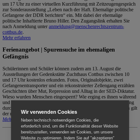
um 17 Uhr zu einer virtuellen Kurzführung mit Zeitzeugengespräch
zur Sonderausstellung „Leben nach der Haft. Ehemalige politische
Gefangene der DDR berichten“ ein. Mit dabei der ehemalige
politische Inhaftierte Bruno Hiller. Den Zugangslink erhalten Sie
nach Anmeldung unter
anmeldung@menschenrechtszentrum-
cottbus.de
.
Mehr erfahren
Ferienangebot | Spurensuche im ehemaligen
Gefängnis
Schülerinnen und Schüler können zudem am 13. August die
Ausstellungen der Gedenkstätte Zuchthaus Cottbus zwischen 10
und 17 Uhr kostenlos erkunden. Fotos, Originalobjekte, zwei
Gefangenentransporter und ein rekonstruierter Zellengang erzählen
Geschichten über Mut, Repression und Alltag in der SED-Diktatur.
Wieso wurden Menschen eingesperrt? Wie erging es ihnen während
und nach der Haft? Der Besuch erfolgt individuell ohne Betreuung
durch das Menschenrechtszentrum Cottbus. Für Begleitpersonen gilt
Wir verwenden Cookies
der reguläre Eintritt (8€ / ermäßigt 5€).
Mehr erfahren
Neben technisch notwendigen Cookies, die
erforderlich sind, um die Funktionalität dieser Website
bereitzustellen, verwenden wir Cookies, um unsere
Website zu optimieren. Indem Sie auf "akzeptieren"