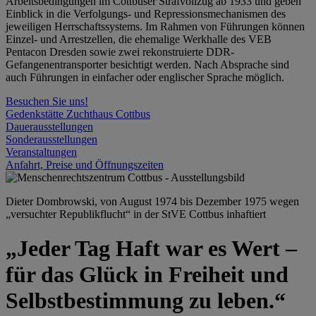
Arbeitsbedingungen im Cottbuser Strafvollzug ab 1933 und geben
Einblick in die Verfolgungs- und Repressionsmechanismen des
jeweiligen Herrschaftssystems. Im Rahmen von Führungen können
Einzel- und Arrestzellen, die ehemalige Werkhalle des VEB
Pentacon Dresden sowie zwei rekonstruierte DDR-
Gefangenentransporter besichtigt werden. Nach Absprache sind
auch Führungen in einfacher oder englischer Sprache möglich.
Besuchen Sie uns!
Gedenkstätte Zuchthaus Cottbus
Dauerausstellungen
Sonderausstellungen
Veranstaltungen
Anfahrt, Preise und Öffnungszeiten
Dieter Dombrowski, von August 1974 bis Dezember 1975 wegen
„versuchter Republikflucht“ in der StVE Cottbus inhaftiert
„Jeder Tag Haft war es Wert –
für das Glück in Freiheit und
Selbstbestimmung zu leben.“