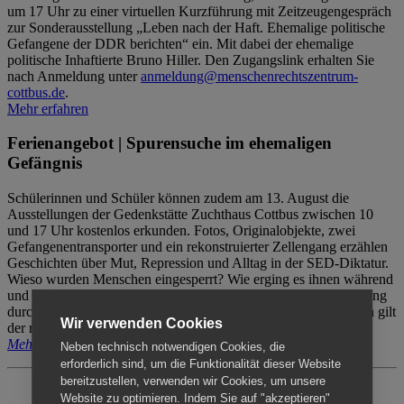
um 17 Uhr zu einer virtuellen Kurzführung mit Zeitzeugengespräch
zur Sonderausstellung „Leben nach der Haft. Ehemalige politische
Gefangene der DDR berichten“ ein. Mit dabei der ehemalige
politische Inhaftierte Bruno Hiller. Den Zugangslink erhalten Sie
nach Anmeldung unter
anmeldung@menschenrechtszentrum-
cottbus.de
.
Mehr erfahren
Ferienangebot | Spurensuche im ehemaligen
Gefängnis
Schülerinnen und Schüler können zudem am 13. August die
Ausstellungen der Gedenkstätte Zuchthaus Cottbus zwischen 10
und 17 Uhr kostenlos erkunden. Fotos, Originalobjekte, zwei
Gefangenentransporter und ein rekonstruierter Zellengang erzählen
Geschichten über Mut, Repression und Alltag in der SED-Diktatur.
Wieso wurden Menschen eingesperrt? Wie erging es ihnen während
und nach der Haft? Der Besuch erfolgt individuell ohne Betreuung
durch das Menschenrechtszentrum Cottbus. Für Begleitpersonen gilt
Wir verwenden Cookies
der reguläre Eintritt (8€ / ermäßigt 5€).
Mehr erfahren
Neben technisch notwendigen Cookies, die
erforderlich sind, um die Funktionalität dieser Website
bereitzustellen, verwenden wir Cookies, um unsere
Website zu optimieren. Indem Sie auf "akzeptieren"