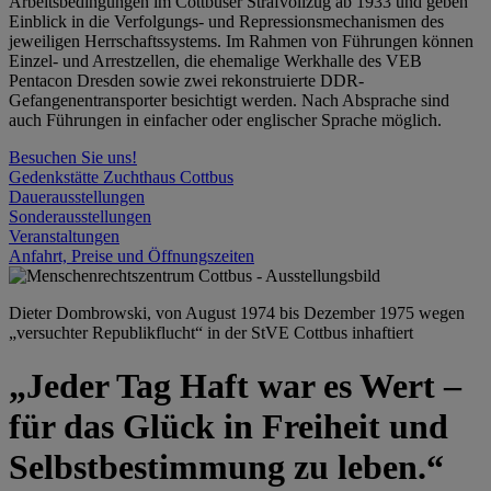
Arbeitsbedingungen im Cottbuser Strafvollzug ab 1933 und geben
Einblick in die Verfolgungs- und Repressionsmechanismen des
jeweiligen Herrschaftssystems. Im Rahmen von Führungen können
Einzel- und Arrestzellen, die ehemalige Werkhalle des VEB
Pentacon Dresden sowie zwei rekonstruierte DDR-
Gefangenentransporter besichtigt werden. Nach Absprache sind
auch Führungen in einfacher oder englischer Sprache möglich.
Besuchen Sie uns!
Gedenkstätte Zuchthaus Cottbus
Dauerausstellungen
Sonderausstellungen
Veranstaltungen
Anfahrt, Preise und Öffnungszeiten
Dieter Dombrowski, von August 1974 bis Dezember 1975 wegen
„versuchter Republikflucht“ in der StVE Cottbus inhaftiert
„Jeder Tag Haft war es Wert –
für das Glück in Freiheit und
Selbstbestimmung zu leben.“