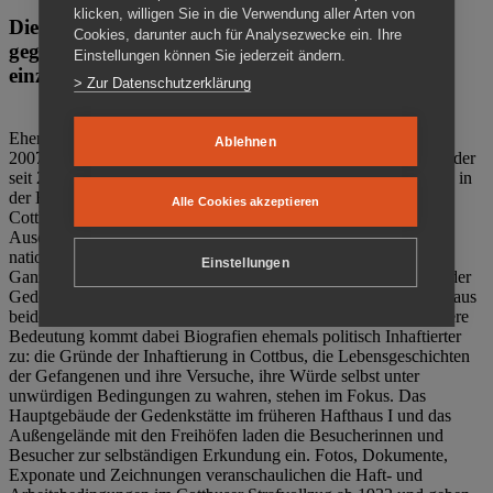
klicken, willigen Sie in die Verwendung aller Arten von
Die Gedenkstätte Zuchthaus Cottbus ist ein Ort
Cookies, darunter auch für Analysezwecke ein. Ihre
gegen das Vergessen. Anschaulich, nah und
Einstellungen können Sie jederzeit ändern.
einzigartig.
> Zur Datenschutzerklärung
Ehemalige politische Häftlinge der DDR gründeten im Oktober
Ablehnen
2007 den Verein Menschenrechtszentrum Cottbus e. V. (MRZ), der
seit 2011 Eigentümer des ehemaligen Gefängnisses (1860-2002) in
der Bautzener Straße und Träger der Gedenkstätte Zuchthaus
Alle Cookies akzeptieren
Cottbus ist. Im Zentrum der Arbeit der Gedenkstätte steht die
Auseinandersetzung mit politischem Unrecht während der
nationalsozialistischen Terrorherrschaft und der SED-Diktatur.
Einstellungen
Ganzjährig zeigen mehrere Dauer- und Sonderausstellungen in der
Gedenkstätte Zuchthaus Cottbus Beispiele politischen Unrechts aus
beiden deutschen Diktaturen des 20. Jahrhunderts. Eine besondere
Bedeutung kommt dabei Biografien ehemals politisch Inhaftierter
zu: die Gründe der Inhaftierung in Cottbus, die Lebensgeschichten
der Gefangenen und ihre Versuche, ihre Würde selbst unter
unwürdigen Bedingungen zu wahren, stehen im Fokus. Das
Hauptgebäude der Gedenkstätte im früheren Hafthaus I und das
Außengelände mit den Freihöfen laden die Besucherinnen und
Besucher zur selbständigen Erkundung ein. Fotos, Dokumente,
Exponate und Zeichnungen veranschaulichen die Haft- und