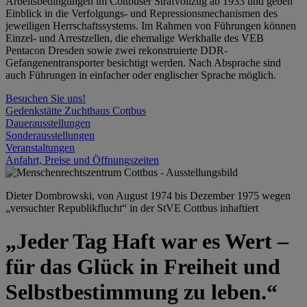
Arbeitsbedingungen im Cottbuser Strafvollzug ab 1933 und geben
Einblick in die Verfolgungs- und Repressionsmechanismen des
jeweiligen Herrschaftssystems. Im Rahmen von Führungen können
Einzel- und Arrestzellen, die ehemalige Werkhalle des VEB
Pentacon Dresden sowie zwei rekonstruierte DDR-
Gefangenentransporter besichtigt werden. Nach Absprache sind
auch Führungen in einfacher oder englischer Sprache möglich.
Besuchen Sie uns!
Gedenkstätte Zuchthaus Cottbus
Dauerausstellungen
Sonderausstellungen
Veranstaltungen
Anfahrt, Preise und Öffnungszeiten
Dieter Dombrowski, von August 1974 bis Dezember 1975 wegen
„versuchter Republikflucht“ in der StVE Cottbus inhaftiert
„Jeder Tag Haft war es Wert –
für das Glück in Freiheit und
Selbstbestimmung zu leben.“