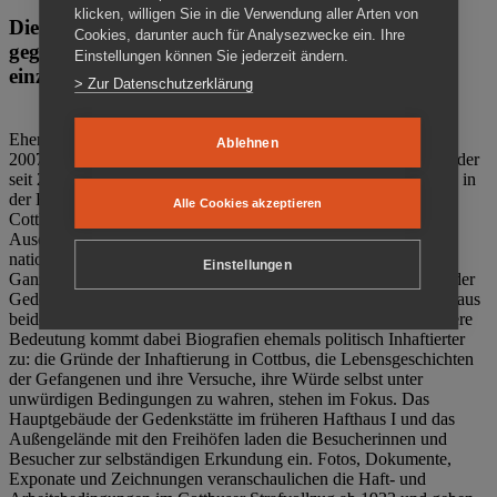
klicken, willigen Sie in die Verwendung aller Arten von
Die Gedenkstätte Zuchthaus Cottbus ist ein Ort
Cookies, darunter auch für Analysezwecke ein. Ihre
gegen das Vergessen. Anschaulich, nah und
Einstellungen können Sie jederzeit ändern.
einzigartig.
> Zur Datenschutzerklärung
Ehemalige politische Häftlinge der DDR gründeten im Oktober
Ablehnen
2007 den Verein Menschenrechtszentrum Cottbus e. V. (MRZ), der
seit 2011 Eigentümer des ehemaligen Gefängnisses (1860-2002) in
der Bautzener Straße und Träger der Gedenkstätte Zuchthaus
Alle Cookies akzeptieren
Cottbus ist. Im Zentrum der Arbeit der Gedenkstätte steht die
Auseinandersetzung mit politischem Unrecht während der
nationalsozialistischen Terrorherrschaft und der SED-Diktatur.
Einstellungen
Ganzjährig zeigen mehrere Dauer- und Sonderausstellungen in der
Gedenkstätte Zuchthaus Cottbus Beispiele politischen Unrechts aus
beiden deutschen Diktaturen des 20. Jahrhunderts. Eine besondere
Bedeutung kommt dabei Biografien ehemals politisch Inhaftierter
zu: die Gründe der Inhaftierung in Cottbus, die Lebensgeschichten
der Gefangenen und ihre Versuche, ihre Würde selbst unter
unwürdigen Bedingungen zu wahren, stehen im Fokus. Das
Hauptgebäude der Gedenkstätte im früheren Hafthaus I und das
Außengelände mit den Freihöfen laden die Besucherinnen und
Besucher zur selbständigen Erkundung ein. Fotos, Dokumente,
Exponate und Zeichnungen veranschaulichen die Haft- und