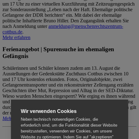
um 17 Uhr zu einer virtuellen Kurzführung mit Zeitzeugengespräch
zur Sonderausstellung „Leben nach der Haft. Ehemalige politische
Gefangene der DDR berichten“ ein. Mit dabei der ehemalige
politische Inhaftierte Bruno Hiller. Den Zugangslink erhalten Sie
nach Anmeldung unter
anmeldung@menschenrechtszentrum-
cottbus.de
.
Mehr erfahren
Ferienangebot | Spurensuche im ehemaligen
Gefängnis
Schülerinnen und Schüler können zudem am 13. August die
Ausstellungen der Gedenkstätte Zuchthaus Cottbus zwischen 10
und 17 Uhr kostenlos erkunden. Fotos, Originalobjekte, zwei
Gefangenentransporter und ein rekonstruierter Zellengang erzählen
Geschichten über Mut, Repression und Alltag in der SED-Diktatur.
Wieso wurden Menschen eingesperrt? Wie erging es ihnen während
und nach der Haft? Der Besuch erfolgt individuell ohne Betreuung
durch das Menschenrechtszentrum Cottbus. Für Begleitpersonen gilt
Wir verwenden Cookies
der reguläre Eintritt (8€ / ermäßigt 5€).
Mehr erfahren
Neben technisch notwendigen Cookies, die
erforderlich sind, um die Funktionalität dieser Website
bereitzustellen, verwenden wir Cookies, um unsere
Website zu optimieren. Indem Sie auf "akzeptieren"