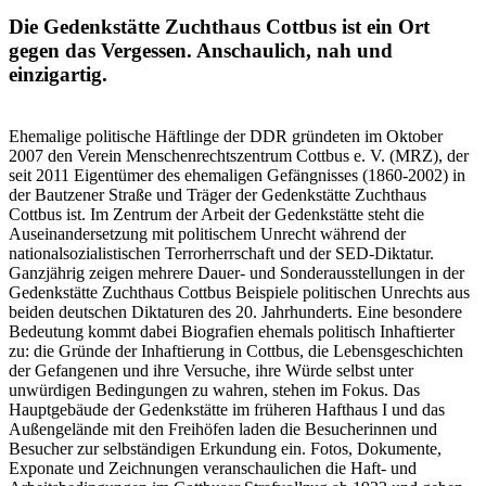
Die Gedenkstätte Zuchthaus Cottbus ist ein Ort
gegen das Vergessen. Anschaulich, nah und
einzigartig.
Ehemalige politische Häftlinge der DDR gründeten im Oktober
2007 den Verein Menschenrechtszentrum Cottbus e. V. (MRZ), der
seit 2011 Eigentümer des ehemaligen Gefängnisses (1860-2002) in
der Bautzener Straße und Träger der Gedenkstätte Zuchthaus
Cottbus ist. Im Zentrum der Arbeit der Gedenkstätte steht die
Auseinandersetzung mit politischem Unrecht während der
nationalsozialistischen Terrorherrschaft und der SED-Diktatur.
Ganzjährig zeigen mehrere Dauer- und Sonderausstellungen in der
Gedenkstätte Zuchthaus Cottbus Beispiele politischen Unrechts aus
beiden deutschen Diktaturen des 20. Jahrhunderts. Eine besondere
Bedeutung kommt dabei Biografien ehemals politisch Inhaftierter
zu: die Gründe der Inhaftierung in Cottbus, die Lebensgeschichten
der Gefangenen und ihre Versuche, ihre Würde selbst unter
unwürdigen Bedingungen zu wahren, stehen im Fokus. Das
Hauptgebäude der Gedenkstätte im früheren Hafthaus I und das
Außengelände mit den Freihöfen laden die Besucherinnen und
Besucher zur selbständigen Erkundung ein. Fotos, Dokumente,
Exponate und Zeichnungen veranschaulichen die Haft- und