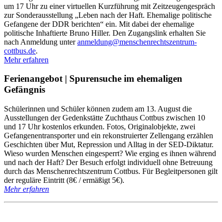
um 17 Uhr zu einer virtuellen Kurzführung mit Zeitzeugengespräch
zur Sonderausstellung „Leben nach der Haft. Ehemalige politische
Gefangene der DDR berichten“ ein. Mit dabei der ehemalige
politische Inhaftierte Bruno Hiller. Den Zugangslink erhalten Sie
nach Anmeldung unter
anmeldung@menschenrechtszentrum-
cottbus.de
.
Mehr erfahren
Ferienangebot | Spurensuche im ehemaligen
Gefängnis
Schülerinnen und Schüler können zudem am 13. August die
Ausstellungen der Gedenkstätte Zuchthaus Cottbus zwischen 10
und 17 Uhr kostenlos erkunden. Fotos, Originalobjekte, zwei
Gefangenentransporter und ein rekonstruierter Zellengang erzählen
Geschichten über Mut, Repression und Alltag in der SED-Diktatur.
Wieso wurden Menschen eingesperrt? Wie erging es ihnen während
und nach der Haft? Der Besuch erfolgt individuell ohne Betreuung
durch das Menschenrechtszentrum Cottbus. Für Begleitpersonen gilt
der reguläre Eintritt (8€ / ermäßigt 5€).
Mehr erfahren