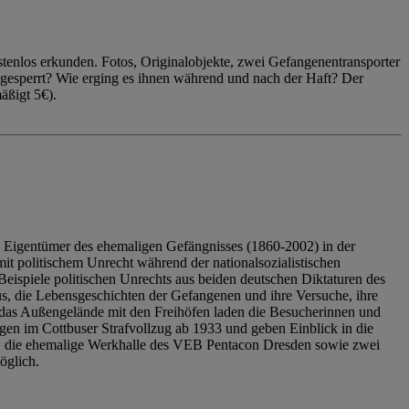
enlos erkunden. Fotos, Originalobjekte, zwei Gefangenentransporter
ngesperrt? Wie erging es ihnen während und nach der Haft? Der
äßigt 5€).
 Eigentümer des ehemaligen Gefängnisses (1860-2002) in der
it politischem Unrecht während der nationalsozialistischen
eispiele politischen Unrechts aus beiden deutschen Diktaturen des
us, die Lebensgeschichten der Gefangenen und ihre Versuche, ihre
das Außengelände mit den Freihöfen laden die Besucherinnen und
en im Cottbuser Strafvollzug ab 1933 und geben Einblick in die
, die ehemalige Werkhalle des VEB Pentacon Dresden sowie zwei
öglich.