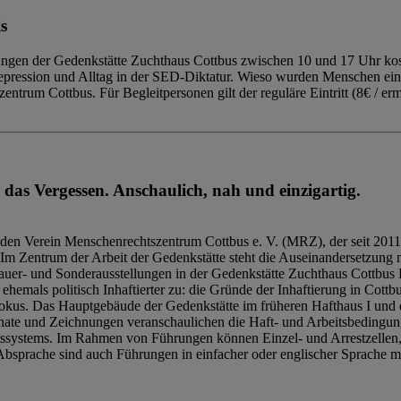
s
ngen der Gedenkstätte Zuchthaus Cottbus zwischen 10 und 17 Uhr kost
Repression und Alltag in der SED-Diktatur. Wieso wurden Menschen ei
trum Cottbus. Für Begleitpersonen gilt der reguläre Eintritt (8€ / erm
 das Vergessen. Anschaulich, nah und einzigartig.
den Verein Menschenrechtszentrum Cottbus e. V. (MRZ), der seit 2011
Im Zentrum der Arbeit der Gedenkstätte steht die Auseinandersetzung m
uer- und Sonderausstellungen in der Gedenkstätte Zuchthaus Cottbus B
hemals politisch Inhaftierter zu: die Gründe der Inhaftierung in Cottb
kus. Das Hauptgebäude der Gedenkstätte im früheren Hafthaus I und 
ate und Zeichnungen veranschaulichen die Haft- und Arbeitsbedingung
tssystems. Im Rahmen von Führungen können Einzel- und Arrestzellen
bsprache sind auch Führungen in einfacher oder englischer Sprache m