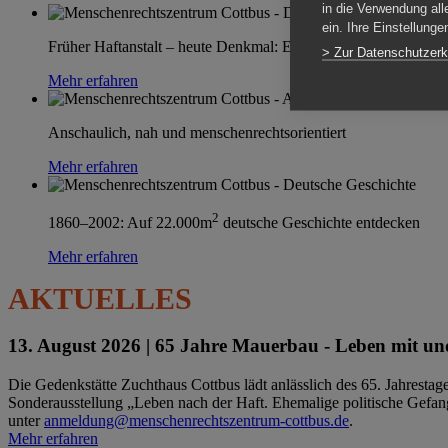
in die Verwendung all
ein. Ihre Einstellung
Früher Haftanstalt – heute Denkmal: Einen Ort im Wandel erle
> Zur Datenschutzerk
Mehr erfahren
Anschaulich, nah und menschenrechtsorientiert
Mehr erfahren
2
1860–2002: Auf 22.000m
deutsche Geschichte entdecken
Mehr erfahren
AKTUELLES
13. August 2026 |
65 Jahre Mauerbau - Leben mit und
Die Gedenkstätte Zuchthaus Cottbus lädt anlässlich des 65. Jahrest
Sonderausstellung „Leben nach der Haft. Ehemalige politische Gefang
unter
anmeldung@menschenrechtszentrum-cottbus.de
.
Mehr erfahren