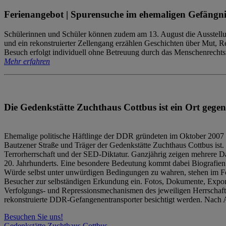
Ferienangebot | Spurensuche im ehemaligen Gefängni
Schülerinnen und Schüler können zudem am 13. August die Ausstellu
und ein rekonstruierter Zellengang erzählen Geschichten über Mut, 
Besuch erfolgt individuell ohne Betreuung durch das Menschenrechtszen
Mehr erfahren
Die Gedenkstätte Zuchthaus Cottbus ist ein Ort gegen
Ehemalige politische Häftlinge der DDR gründeten im Oktober 2007 
Bautzener Straße und Träger der Gedenkstätte Zuchthaus Cottbus ist. 
Terrorherrschaft und der SED-Diktatur. Ganzjährig zeigen mehrere Da
20. Jahrhunderts. Eine besondere Bedeutung kommt dabei Biografien e
Würde selbst unter unwürdigen Bedingungen zu wahren, stehen im Fo
Besucher zur selbständigen Erkundung ein. Fotos, Dokumente, Expon
Verfolgungs- und Repressionsmechanismen des jeweiligen Herrschaf
rekonstruierte DDR-Gefangenentransporter besichtigt werden. Nach A
Besuchen Sie uns!
Gedenkstätte Zuchthaus Cottbus