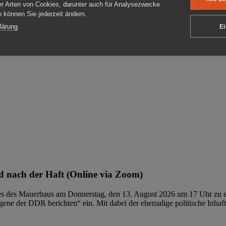
er Arten von Cookies, darunter auch für Analysezwecke
en können Sie jederzeit ändern.
ben
lärung
Ei
 nach der Haft (Online via Zoom)
ages des Mauerbaus am Donnerstag, den 13. August 2026 um 17 Uhr zu e
ene der DDR berichten“ ein. Mit dabei der ehemalige politische Inhaf