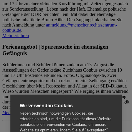
um 17 Uhr zu einer virtuellen Kurzführung mit Zeitzeugengespräch
zur Sonderausstellung „Leben nach der Haft. Ehemalige politische
Gefangene der DDR berichten“ ein. Mit dabei der ehemalige
politische Inhaftierte Bruno Hiller. Den Zugangslink erhalten Sie
nach Anmeldung unter
anmeldung@menschenrechtszentrum-
cottbus.de
.
Mehr erfahren
Ferienangebot | Spurensuche im ehemaligen
Gefängnis
Schülerinnen und Schüler können zudem am 13. August die
Ausstellungen der Gedenkstätte Zuchthaus Cottbus zwischen 10
und 17 Uhr kostenlos erkunden. Fotos, Originalobjekte, zwei
Gefangenentransporter und ein rekonstruierter Zellengang erzählen
Geschichten über Mut, Repression und Alltag in der SED-Diktatur.
Wieso wurden Menschen eingesperrt? Wie erging es ihnen während
und nach der Haft? Der Besuch erfolgt individuell ohne Betreuung
durch das Menschenrechtszentrum Cottbus. Für Begleitpersonen gilt
Wir verwenden Cookies
der reguläre Eintritt (8€ / ermäßigt 5€).
Mehr erfahren
Neben technisch notwendigen Cookies, die
erforderlich sind, um die Funktionalität dieser Website
bereitzustellen, verwenden wir Cookies, um unsere
Website zu optimieren. Indem Sie auf "akzeptieren"