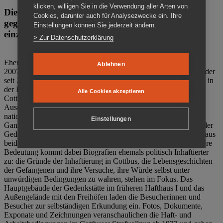
klicken, willigen Sie in die Verwendung aller Arten von
Die Gedenkstätte Zuchthaus Cottbus ist ein Ort
Cookies, darunter auch für Analysezwecke ein. Ihre
gegen das Vergessen. Anschaulich, nah und
Einstellungen können Sie jederzeit ändern.
einzigartig.
> Zur Datenschutzerklärung
Ehemalige politische Häftlinge der DDR gründeten im Oktober
Ablehnen
2007 den Verein Menschenrechtszentrum Cottbus e. V. (MRZ), der
seit 2011 Eigentümer des ehemaligen Gefängnisses (1860-2002) in
der Bautzener Straße und Träger der Gedenkstätte Zuchthaus
Alle Cookies akzeptieren
Cottbus ist. Im Zentrum der Arbeit der Gedenkstätte steht die
Auseinandersetzung mit politischem Unrecht während der
nationalsozialistischen Terrorherrschaft und der SED-Diktatur.
Einstellungen
Ganzjährig zeigen mehrere Dauer- und Sonderausstellungen in der
Gedenkstätte Zuchthaus Cottbus Beispiele politischen Unrechts aus
beiden deutschen Diktaturen des 20. Jahrhunderts. Eine besondere
Bedeutung kommt dabei Biografien ehemals politisch Inhaftierter
zu: die Gründe der Inhaftierung in Cottbus, die Lebensgeschichten
der Gefangenen und ihre Versuche, ihre Würde selbst unter
unwürdigen Bedingungen zu wahren, stehen im Fokus. Das
Hauptgebäude der Gedenkstätte im früheren Hafthaus I und das
Außengelände mit den Freihöfen laden die Besucherinnen und
Besucher zur selbständigen Erkundung ein. Fotos, Dokumente,
Exponate und Zeichnungen veranschaulichen die Haft- und