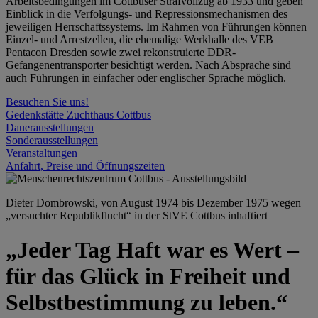
Arbeitsbedingungen im Cottbuser Strafvollzug ab 1933 und geben
Einblick in die Verfolgungs- und Repressionsmechanismen des
jeweiligen Herrschaftssystems. Im Rahmen von Führungen können
Einzel- und Arrestzellen, die ehemalige Werkhalle des VEB
Pentacon Dresden sowie zwei rekonstruierte DDR-
Gefangenentransporter besichtigt werden. Nach Absprache sind
auch Führungen in einfacher oder englischer Sprache möglich.
Besuchen Sie uns!
Gedenkstätte Zuchthaus Cottbus
Dauerausstellungen
Sonderausstellungen
Veranstaltungen
Anfahrt, Preise und Öffnungszeiten
Dieter Dombrowski, von August 1974 bis Dezember 1975 wegen
„versuchter Republikflucht“ in der StVE Cottbus inhaftiert
„Jeder Tag Haft war es Wert –
für das Glück in Freiheit und
Selbstbestimmung zu leben.“