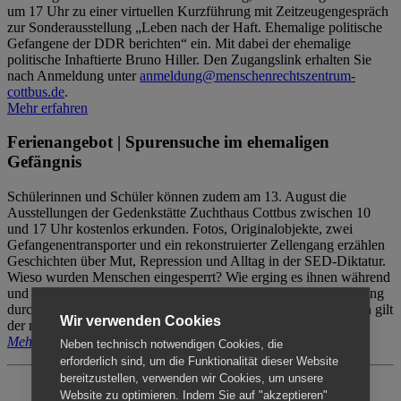
um 17 Uhr zu einer virtuellen Kurzführung mit Zeitzeugengespräch
zur Sonderausstellung „Leben nach der Haft. Ehemalige politische
Gefangene der DDR berichten“ ein. Mit dabei der ehemalige
politische Inhaftierte Bruno Hiller. Den Zugangslink erhalten Sie
nach Anmeldung unter
anmeldung@menschenrechtszentrum-
cottbus.de
.
Mehr erfahren
Ferienangebot | Spurensuche im ehemaligen
Gefängnis
Schülerinnen und Schüler können zudem am 13. August die
Ausstellungen der Gedenkstätte Zuchthaus Cottbus zwischen 10
und 17 Uhr kostenlos erkunden. Fotos, Originalobjekte, zwei
Gefangenentransporter und ein rekonstruierter Zellengang erzählen
Geschichten über Mut, Repression und Alltag in der SED-Diktatur.
Wieso wurden Menschen eingesperrt? Wie erging es ihnen während
und nach der Haft? Der Besuch erfolgt individuell ohne Betreuung
durch das Menschenrechtszentrum Cottbus. Für Begleitpersonen gilt
Wir verwenden Cookies
der reguläre Eintritt (8€ / ermäßigt 5€).
Mehr erfahren
Neben technisch notwendigen Cookies, die
erforderlich sind, um die Funktionalität dieser Website
bereitzustellen, verwenden wir Cookies, um unsere
Website zu optimieren. Indem Sie auf "akzeptieren"