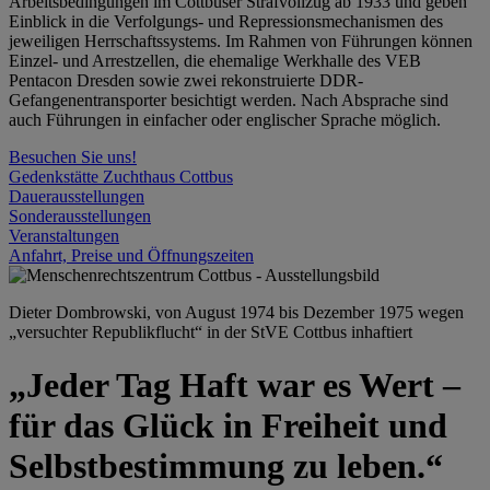
Arbeitsbedingungen im Cottbuser Strafvollzug ab 1933 und geben
Einblick in die Verfolgungs- und Repressionsmechanismen des
jeweiligen Herrschaftssystems. Im Rahmen von Führungen können
Einzel- und Arrestzellen, die ehemalige Werkhalle des VEB
Pentacon Dresden sowie zwei rekonstruierte DDR-
Gefangenentransporter besichtigt werden. Nach Absprache sind
auch Führungen in einfacher oder englischer Sprache möglich.
Besuchen Sie uns!
Gedenkstätte Zuchthaus Cottbus
Dauerausstellungen
Sonderausstellungen
Veranstaltungen
Anfahrt, Preise und Öffnungszeiten
Dieter Dombrowski, von August 1974 bis Dezember 1975 wegen
„versuchter Republikflucht“ in der StVE Cottbus inhaftiert
„Jeder Tag Haft war es Wert –
für das Glück in Freiheit und
Selbstbestimmung zu leben.“