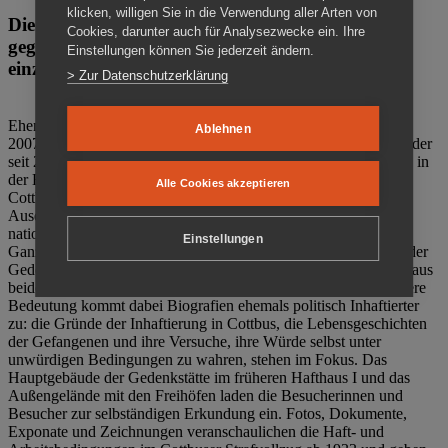
klicken, willigen Sie in die Verwendung aller Arten von
Die Gedenkstätte Zuchthaus Cottbus ist ein Ort
Cookies, darunter auch für Analysezwecke ein. Ihre
gegen das Vergessen. Anschaulich, nah und
Einstellungen können Sie jederzeit ändern.
einzigartig.
> Zur Datenschutzerklärung
Ehemalige politische Häftlinge der DDR gründeten im Oktober
Ablehnen
2007 den Verein Menschenrechtszentrum Cottbus e. V. (MRZ), der
seit 2011 Eigentümer des ehemaligen Gefängnisses (1860-2002) in
der Bautzener Straße und Träger der Gedenkstätte Zuchthaus
Alle Cookies akzeptieren
Cottbus ist. Im Zentrum der Arbeit der Gedenkstätte steht die
Auseinandersetzung mit politischem Unrecht während der
nationalsozialistischen Terrorherrschaft und der SED-Diktatur.
Einstellungen
Ganzjährig zeigen mehrere Dauer- und Sonderausstellungen in der
Gedenkstätte Zuchthaus Cottbus Beispiele politischen Unrechts aus
beiden deutschen Diktaturen des 20. Jahrhunderts. Eine besondere
Bedeutung kommt dabei Biografien ehemals politisch Inhaftierter
zu: die Gründe der Inhaftierung in Cottbus, die Lebensgeschichten
der Gefangenen und ihre Versuche, ihre Würde selbst unter
unwürdigen Bedingungen zu wahren, stehen im Fokus. Das
Hauptgebäude der Gedenkstätte im früheren Hafthaus I und das
Außengelände mit den Freihöfen laden die Besucherinnen und
Besucher zur selbständigen Erkundung ein. Fotos, Dokumente,
Exponate und Zeichnungen veranschaulichen die Haft- und