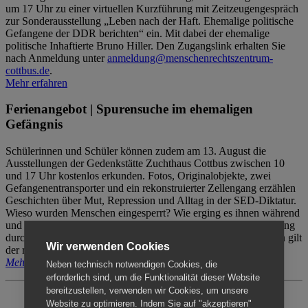
um 17 Uhr zu einer virtuellen Kurzführung mit Zeitzeugengespräch
zur Sonderausstellung „Leben nach der Haft. Ehemalige politische
Gefangene der DDR berichten“ ein. Mit dabei der ehemalige
politische Inhaftierte Bruno Hiller. Den Zugangslink erhalten Sie
nach Anmeldung unter
anmeldung@menschenrechtszentrum-
cottbus.de
.
Mehr erfahren
Ferienangebot | Spurensuche im ehemaligen
Gefängnis
Schülerinnen und Schüler können zudem am 13. August die
Ausstellungen der Gedenkstätte Zuchthaus Cottbus zwischen 10
und 17 Uhr kostenlos erkunden. Fotos, Originalobjekte, zwei
Gefangenentransporter und ein rekonstruierter Zellengang erzählen
Geschichten über Mut, Repression und Alltag in der SED-Diktatur.
Wieso wurden Menschen eingesperrt? Wie erging es ihnen während
und nach der Haft? Der Besuch erfolgt individuell ohne Betreuung
durch das Menschenrechtszentrum Cottbus. Für Begleitpersonen gilt
Wir verwenden Cookies
der reguläre Eintritt (8€ / ermäßigt 5€).
Mehr erfahren
Neben technisch notwendigen Cookies, die
erforderlich sind, um die Funktionalität dieser Website
bereitzustellen, verwenden wir Cookies, um unsere
Website zu optimieren. Indem Sie auf "akzeptieren"