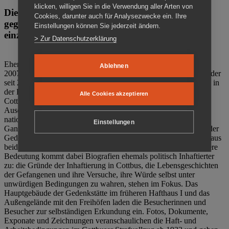
klicken, willigen Sie in die Verwendung aller Arten von
Die Gedenkstätte Zuchthaus Cottbus ist ein Ort
Cookies, darunter auch für Analysezwecke ein. Ihre
gegen das Vergessen. Anschaulich, nah und
Einstellungen können Sie jederzeit ändern.
einzigartig.
> Zur Datenschutzerklärung
Ehemalige politische Häftlinge der DDR gründeten im Oktober
Ablehnen
2007 den Verein Menschenrechtszentrum Cottbus e. V. (MRZ), der
seit 2011 Eigentümer des ehemaligen Gefängnisses (1860-2002) in
der Bautzener Straße und Träger der Gedenkstätte Zuchthaus
Alle Cookies akzeptieren
Cottbus ist. Im Zentrum der Arbeit der Gedenkstätte steht die
Auseinandersetzung mit politischem Unrecht während der
nationalsozialistischen Terrorherrschaft und der SED-Diktatur.
Einstellungen
Ganzjährig zeigen mehrere Dauer- und Sonderausstellungen in der
Gedenkstätte Zuchthaus Cottbus Beispiele politischen Unrechts aus
beiden deutschen Diktaturen des 20. Jahrhunderts. Eine besondere
Bedeutung kommt dabei Biografien ehemals politisch Inhaftierter
zu: die Gründe der Inhaftierung in Cottbus, die Lebensgeschichten
der Gefangenen und ihre Versuche, ihre Würde selbst unter
unwürdigen Bedingungen zu wahren, stehen im Fokus. Das
Hauptgebäude der Gedenkstätte im früheren Hafthaus I und das
Außengelände mit den Freihöfen laden die Besucherinnen und
Besucher zur selbständigen Erkundung ein. Fotos, Dokumente,
Exponate und Zeichnungen veranschaulichen die Haft- und