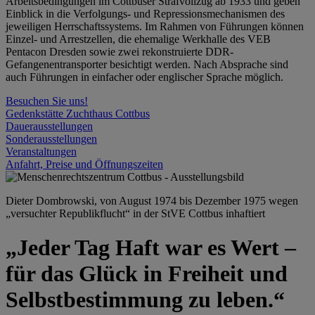
Arbeitsbedingungen im Cottbuser Strafvollzug ab 1933 und geben
Einblick in die Verfolgungs- und Repressionsmechanismen des
jeweiligen Herrschaftssystems. Im Rahmen von Führungen können
Einzel- und Arrestzellen, die ehemalige Werkhalle des VEB
Pentacon Dresden sowie zwei rekonstruierte DDR-
Gefangenentransporter besichtigt werden. Nach Absprache sind
auch Führungen in einfacher oder englischer Sprache möglich.
Besuchen Sie uns!
Gedenkstätte Zuchthaus Cottbus
Dauerausstellungen
Sonderausstellungen
Veranstaltungen
Anfahrt, Preise und Öffnungszeiten
Dieter Dombrowski, von August 1974 bis Dezember 1975 wegen
„versuchter Republikflucht“ in der StVE Cottbus inhaftiert
„Jeder Tag Haft war es Wert –
für das Glück in Freiheit und
Selbstbestimmung zu leben.“