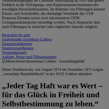
Arbeitsbedingungen im Cottbuser Strafvollzug ab 1933 und geben
Einblick in die Verfolgungs- und Repressionsmechanismen des
jeweiligen Herrschaftssystems. Im Rahmen von Führungen können
Einzel- und Arrestzellen, die ehemalige Werkhalle des VEB
Pentacon Dresden sowie zwei rekonstruierte DDR-
Gefangenentransporter besichtigt werden. Nach Absprache sind
auch Führungen in einfacher oder englischer Sprache möglich.
Besuchen Sie uns!
Gedenkstätte Zuchthaus Cottbus
Dauerausstellungen
Sonderausstellungen
Veranstaltungen
Anfahrt, Preise und Öffnungszeiten
Dieter Dombrowski, von August 1974 bis Dezember 1975 wegen
„versuchter Republikflucht“ in der StVE Cottbus inhaftiert
„Jeder Tag Haft war es Wert –
für das Glück in Freiheit und
Selbstbestimmung zu leben.“