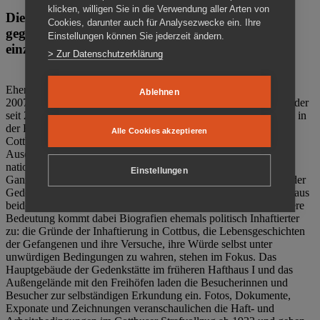
klicken, willigen Sie in die Verwendung aller Arten von
Die Gedenkstätte Zuchthaus Cottbus ist ein Ort
Cookies, darunter auch für Analysezwecke ein. Ihre
gegen das Vergessen. Anschaulich, nah und
Einstellungen können Sie jederzeit ändern.
einzigartig.
> Zur Datenschutzerklärung
Ehemalige politische Häftlinge der DDR gründeten im Oktober
Ablehnen
2007 den Verein Menschenrechtszentrum Cottbus e. V. (MRZ), der
seit 2011 Eigentümer des ehemaligen Gefängnisses (1860-2002) in
der Bautzener Straße und Träger der Gedenkstätte Zuchthaus
Alle Cookies akzeptieren
Cottbus ist. Im Zentrum der Arbeit der Gedenkstätte steht die
Auseinandersetzung mit politischem Unrecht während der
nationalsozialistischen Terrorherrschaft und der SED-Diktatur.
Einstellungen
Ganzjährig zeigen mehrere Dauer- und Sonderausstellungen in der
Gedenkstätte Zuchthaus Cottbus Beispiele politischen Unrechts aus
beiden deutschen Diktaturen des 20. Jahrhunderts. Eine besondere
Bedeutung kommt dabei Biografien ehemals politisch Inhaftierter
zu: die Gründe der Inhaftierung in Cottbus, die Lebensgeschichten
der Gefangenen und ihre Versuche, ihre Würde selbst unter
unwürdigen Bedingungen zu wahren, stehen im Fokus. Das
Hauptgebäude der Gedenkstätte im früheren Hafthaus I und das
Außengelände mit den Freihöfen laden die Besucherinnen und
Besucher zur selbständigen Erkundung ein. Fotos, Dokumente,
Exponate und Zeichnungen veranschaulichen die Haft- und