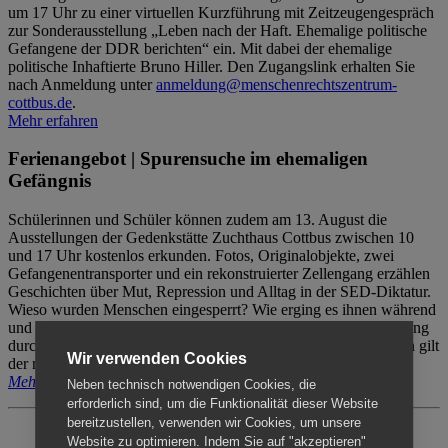
um 17 Uhr zu einer virtuellen Kurzführung mit Zeitzeugengespräch
zur Sonderausstellung „Leben nach der Haft. Ehemalige politische
Gefangene der DDR berichten“ ein. Mit dabei der ehemalige
politische Inhaftierte Bruno Hiller. Den Zugangslink erhalten Sie
nach Anmeldung unter
anmeldung@menschenrechtszentrum-
cottbus.de
.
Mehr erfahren
Ferienangebot | Spurensuche im ehemaligen
Gefängnis
Schülerinnen und Schüler können zudem am 13. August die
Ausstellungen der Gedenkstätte Zuchthaus Cottbus zwischen 10
und 17 Uhr kostenlos erkunden. Fotos, Originalobjekte, zwei
Gefangenentransporter und ein rekonstruierter Zellengang erzählen
Geschichten über Mut, Repression und Alltag in der SED-Diktatur.
Wieso wurden Menschen eingesperrt? Wie erging es ihnen während
und nach der Haft? Der Besuch erfolgt individuell ohne Betreuung
durch das Menschenrechtszentrum Cottbus. Für Begleitpersonen gilt
Wir verwenden Cookies
der reguläre Eintritt (8€ / ermäßigt 5€).
Mehr erfahren
Neben technisch notwendigen Cookies, die
erforderlich sind, um die Funktionalität dieser Website
bereitzustellen, verwenden wir Cookies, um unsere
Website zu optimieren. Indem Sie auf "akzeptieren"