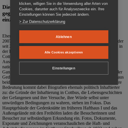
klicken, willigen Sie in die Verwendung aller Arten von
Die Gedenkstätte Zuchthaus Cottbus ist ein Ort
Cookies, darunter auch für Analysezwecke ein. Ihre
gegen das Vergessen. Anschaulich, nah und
Einstellungen können Sie jederzeit ändern.
einzigartig.
> Zur Datenschutzerklärung
Ehemalige politische Häftlinge der DDR gründeten im Oktober
Ablehnen
2007 den Verein Menschenrechtszentrum Cottbus e. V. (MRZ), der
seit 2011 Eigentümer des ehemaligen Gefängnisses (1860-2002) in
der Bautzener Straße und Träger der Gedenkstätte Zuchthaus
Alle Cookies akzeptieren
Cottbus ist. Im Zentrum der Arbeit der Gedenkstätte steht die
Auseinandersetzung mit politischem Unrecht während der
nationalsozialistischen Terrorherrschaft und der SED-Diktatur.
Einstellungen
Ganzjährig zeigen mehrere Dauer- und Sonderausstellungen in der
Gedenkstätte Zuchthaus Cottbus Beispiele politischen Unrechts aus
beiden deutschen Diktaturen des 20. Jahrhunderts. Eine besondere
Bedeutung kommt dabei Biografien ehemals politisch Inhaftierter
zu: die Gründe der Inhaftierung in Cottbus, die Lebensgeschichten
der Gefangenen und ihre Versuche, ihre Würde selbst unter
unwürdigen Bedingungen zu wahren, stehen im Fokus. Das
Hauptgebäude der Gedenkstätte im früheren Hafthaus I und das
Außengelände mit den Freihöfen laden die Besucherinnen und
Besucher zur selbständigen Erkundung ein. Fotos, Dokumente,
Exponate und Zeichnungen veranschaulichen die Haft- und