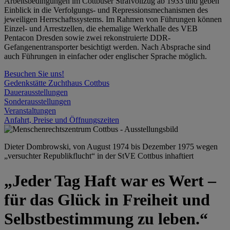
Arbeitsbedingungen im Cottbuser Strafvollzug ab 1933 und geben
Einblick in die Verfolgungs- und Repressionsmechanismen des
jeweiligen Herrschaftssystems. Im Rahmen von Führungen können
Einzel- und Arrestzellen, die ehemalige Werkhalle des VEB
Pentacon Dresden sowie zwei rekonstruierte DDR-
Gefangenentransporter besichtigt werden. Nach Absprache sind
auch Führungen in einfacher oder englischer Sprache möglich.
Besuchen Sie uns!
Gedenkstätte Zuchthaus Cottbus
Dauerausstellungen
Sonderausstellungen
Veranstaltungen
Anfahrt, Preise und Öffnungszeiten
Dieter Dombrowski, von August 1974 bis Dezember 1975 wegen
„versuchter Republikflucht“ in der StVE Cottbus inhaftiert
„Jeder Tag Haft war es Wert –
für das Glück in Freiheit und
Selbstbestimmung zu leben.“