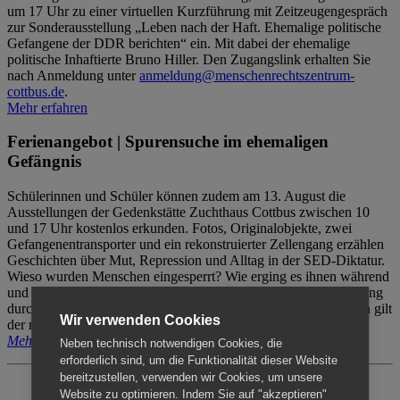
um 17 Uhr zu einer virtuellen Kurzführung mit Zeitzeugengespräch
zur Sonderausstellung „Leben nach der Haft. Ehemalige politische
Gefangene der DDR berichten“ ein. Mit dabei der ehemalige
politische Inhaftierte Bruno Hiller. Den Zugangslink erhalten Sie
nach Anmeldung unter
anmeldung@menschenrechtszentrum-
cottbus.de
.
Mehr erfahren
Ferienangebot | Spurensuche im ehemaligen
Gefängnis
Schülerinnen und Schüler können zudem am 13. August die
Ausstellungen der Gedenkstätte Zuchthaus Cottbus zwischen 10
und 17 Uhr kostenlos erkunden. Fotos, Originalobjekte, zwei
Gefangenentransporter und ein rekonstruierter Zellengang erzählen
Geschichten über Mut, Repression und Alltag in der SED-Diktatur.
Wieso wurden Menschen eingesperrt? Wie erging es ihnen während
und nach der Haft? Der Besuch erfolgt individuell ohne Betreuung
durch das Menschenrechtszentrum Cottbus. Für Begleitpersonen gilt
Wir verwenden Cookies
der reguläre Eintritt (8€ / ermäßigt 5€).
Mehr erfahren
Neben technisch notwendigen Cookies, die
erforderlich sind, um die Funktionalität dieser Website
bereitzustellen, verwenden wir Cookies, um unsere
Website zu optimieren. Indem Sie auf "akzeptieren"