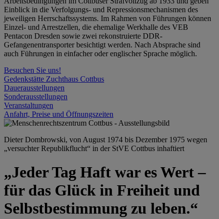
Arbeitsbedingungen im Cottbuser Strafvollzug ab 1933 und geben
Einblick in die Verfolgungs- und Repressionsmechanismen des
jeweiligen Herrschaftssystems. Im Rahmen von Führungen können
Einzel- und Arrestzellen, die ehemalige Werkhalle des VEB
Pentacon Dresden sowie zwei rekonstruierte DDR-
Gefangenentransporter besichtigt werden. Nach Absprache sind
auch Führungen in einfacher oder englischer Sprache möglich.
Besuchen Sie uns!
Gedenkstätte Zuchthaus Cottbus
Dauerausstellungen
Sonderausstellungen
Veranstaltungen
Anfahrt, Preise und Öffnungszeiten
Dieter Dombrowski, von August 1974 bis Dezember 1975 wegen
„versuchter Republikflucht“ in der StVE Cottbus inhaftiert
„Jeder Tag Haft war es Wert –
für das Glück in Freiheit und
Selbstbestimmung zu leben.“