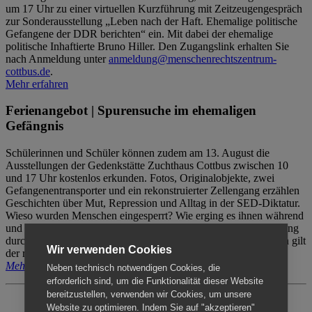
um 17 Uhr zu einer virtuellen Kurzführung mit Zeitzeugengespräch
zur Sonderausstellung „Leben nach der Haft. Ehemalige politische
Gefangene der DDR berichten“ ein. Mit dabei der ehemalige
politische Inhaftierte Bruno Hiller. Den Zugangslink erhalten Sie
nach Anmeldung unter
anmeldung@menschenrechtszentrum-
cottbus.de
.
Mehr erfahren
Ferienangebot | Spurensuche im ehemaligen
Gefängnis
Schülerinnen und Schüler können zudem am 13. August die
Ausstellungen der Gedenkstätte Zuchthaus Cottbus zwischen 10
und 17 Uhr kostenlos erkunden. Fotos, Originalobjekte, zwei
Gefangenentransporter und ein rekonstruierter Zellengang erzählen
Geschichten über Mut, Repression und Alltag in der SED-Diktatur.
Wieso wurden Menschen eingesperrt? Wie erging es ihnen während
und nach der Haft? Der Besuch erfolgt individuell ohne Betreuung
durch das Menschenrechtszentrum Cottbus. Für Begleitpersonen gilt
Wir verwenden Cookies
der reguläre Eintritt (8€ / ermäßigt 5€).
Mehr erfahren
Neben technisch notwendigen Cookies, die
erforderlich sind, um die Funktionalität dieser Website
bereitzustellen, verwenden wir Cookies, um unsere
Website zu optimieren. Indem Sie auf "akzeptieren"