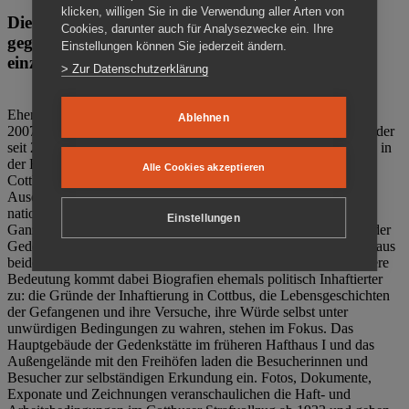
klicken, willigen Sie in die Verwendung aller Arten von
Die Gedenkstätte Zuchthaus Cottbus ist ein Ort
Cookies, darunter auch für Analysezwecke ein. Ihre
gegen das Vergessen. Anschaulich, nah und
Einstellungen können Sie jederzeit ändern.
einzigartig.
> Zur Datenschutzerklärung
Ehemalige politische Häftlinge der DDR gründeten im Oktober
Ablehnen
2007 den Verein Menschenrechtszentrum Cottbus e. V. (MRZ), der
seit 2011 Eigentümer des ehemaligen Gefängnisses (1860-2002) in
der Bautzener Straße und Träger der Gedenkstätte Zuchthaus
Alle Cookies akzeptieren
Cottbus ist. Im Zentrum der Arbeit der Gedenkstätte steht die
Auseinandersetzung mit politischem Unrecht während der
nationalsozialistischen Terrorherrschaft und der SED-Diktatur.
Einstellungen
Ganzjährig zeigen mehrere Dauer- und Sonderausstellungen in der
Gedenkstätte Zuchthaus Cottbus Beispiele politischen Unrechts aus
beiden deutschen Diktaturen des 20. Jahrhunderts. Eine besondere
Bedeutung kommt dabei Biografien ehemals politisch Inhaftierter
zu: die Gründe der Inhaftierung in Cottbus, die Lebensgeschichten
der Gefangenen und ihre Versuche, ihre Würde selbst unter
unwürdigen Bedingungen zu wahren, stehen im Fokus. Das
Hauptgebäude der Gedenkstätte im früheren Hafthaus I und das
Außengelände mit den Freihöfen laden die Besucherinnen und
Besucher zur selbständigen Erkundung ein. Fotos, Dokumente,
Exponate und Zeichnungen veranschaulichen die Haft- und