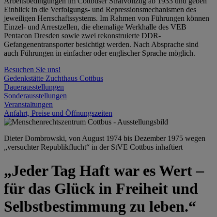
Arbeitsbedingungen im Cottbuser Strafvollzug ab 1933 und geben
Einblick in die Verfolgungs- und Repressionsmechanismen des
jeweiligen Herrschaftssystems. Im Rahmen von Führungen können
Einzel- und Arrestzellen, die ehemalige Werkhalle des VEB
Pentacon Dresden sowie zwei rekonstruierte DDR-
Gefangenentransporter besichtigt werden. Nach Absprache sind
auch Führungen in einfacher oder englischer Sprache möglich.
Besuchen Sie uns!
Gedenkstätte Zuchthaus Cottbus
Dauerausstellungen
Sonderausstellungen
Veranstaltungen
Anfahrt, Preise und Öffnungszeiten
Dieter Dombrowski, von August 1974 bis Dezember 1975 wegen
„versuchter Republikflucht“ in der StVE Cottbus inhaftiert
„Jeder Tag Haft war es Wert –
für das Glück in Freiheit und
Selbstbestimmung zu leben.“