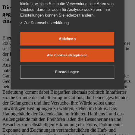
klicken, willigen Sie in die Verwendung aller Arten von
Die Gedenkstätte Zuchthaus Cottbus ist ein Ort
Cookies, darunter auch für Analysezwecke ein. Ihre
gegen das Vergessen. Anschaulich, nah und
Einstellungen können Sie jederzeit ändern.
einzigartig.
> Zur Datenschutzerklärung
Ehemalige politische Häftlinge der DDR gründeten im Oktober
Ablehnen
2007 den Verein Menschenrechtszentrum Cottbus e. V. (MRZ), der
seit 2011 Eigentümer des ehemaligen Gefängnisses (1860-2002) in
der Bautzener Straße und Träger der Gedenkstätte Zuchthaus
Alle Cookies akzeptieren
Cottbus ist. Im Zentrum der Arbeit der Gedenkstätte steht die
Auseinandersetzung mit politischem Unrecht während der
nationalsozialistischen Terrorherrschaft und der SED-Diktatur.
Einstellungen
Ganzjährig zeigen mehrere Dauer- und Sonderausstellungen in der
Gedenkstätte Zuchthaus Cottbus Beispiele politischen Unrechts aus
beiden deutschen Diktaturen des 20. Jahrhunderts. Eine besondere
Bedeutung kommt dabei Biografien ehemals politisch Inhaftierter
zu: die Gründe der Inhaftierung in Cottbus, die Lebensgeschichten
der Gefangenen und ihre Versuche, ihre Würde selbst unter
unwürdigen Bedingungen zu wahren, stehen im Fokus. Das
Hauptgebäude der Gedenkstätte im früheren Hafthaus I und das
Außengelände mit den Freihöfen laden die Besucherinnen und
Besucher zur selbständigen Erkundung ein. Fotos, Dokumente,
Exponate und Zeichnungen veranschaulichen die Haft- und