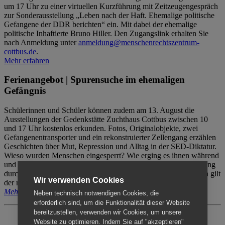
um 17 Uhr zu einer virtuellen Kurzführung mit Zeitzeugengespräch
zur Sonderausstellung „Leben nach der Haft. Ehemalige politische
Gefangene der DDR berichten“ ein. Mit dabei der ehemalige
politische Inhaftierte Bruno Hiller. Den Zugangslink erhalten Sie
nach Anmeldung unter
anmeldung@menschenrechtszentrum-
cottbus.de
.
Mehr erfahren
Ferienangebot | Spurensuche im ehemaligen
Gefängnis
Schülerinnen und Schüler können zudem am 13. August die
Ausstellungen der Gedenkstätte Zuchthaus Cottbus zwischen 10
und 17 Uhr kostenlos erkunden. Fotos, Originalobjekte, zwei
Gefangenentransporter und ein rekonstruierter Zellengang erzählen
Geschichten über Mut, Repression und Alltag in der SED-Diktatur.
Wieso wurden Menschen eingesperrt? Wie erging es ihnen während
und nach der Haft? Der Besuch erfolgt individuell ohne Betreuung
durch das Menschenrechtszentrum Cottbus. Für Begleitpersonen gilt
Wir verwenden Cookies
der reguläre Eintritt (8€ / ermäßigt 5€).
Mehr erfahren
Neben technisch notwendigen Cookies, die
erforderlich sind, um die Funktionalität dieser Website
bereitzustellen, verwenden wir Cookies, um unsere
Website zu optimieren. Indem Sie auf "akzeptieren"