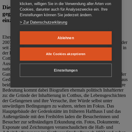
klicken, willigen Sie in die Verwendung aller Arten von
Die Gedenkstätte Zuchthaus Cottbus ist ein Ort
Cookies, darunter auch für Analysezwecke ein. Ihre
gegen das Vergessen. Anschaulich, nah und
Einstellungen können Sie jederzeit ändern.
einzigartig.
> Zur Datenschutzerklärung
Ehemalige politische Häftlinge der DDR gründeten im Oktober
Ablehnen
2007 den Verein Menschenrechtszentrum Cottbus e. V. (MRZ), der
seit 2011 Eigentümer des ehemaligen Gefängnisses (1860-2002) in
der Bautzener Straße und Träger der Gedenkstätte Zuchthaus
Alle Cookies akzeptieren
Cottbus ist. Im Zentrum der Arbeit der Gedenkstätte steht die
Auseinandersetzung mit politischem Unrecht während der
nationalsozialistischen Terrorherrschaft und der SED-Diktatur.
Einstellungen
Ganzjährig zeigen mehrere Dauer- und Sonderausstellungen in der
Gedenkstätte Zuchthaus Cottbus Beispiele politischen Unrechts aus
beiden deutschen Diktaturen des 20. Jahrhunderts. Eine besondere
Bedeutung kommt dabei Biografien ehemals politisch Inhaftierter
zu: die Gründe der Inhaftierung in Cottbus, die Lebensgeschichten
der Gefangenen und ihre Versuche, ihre Würde selbst unter
unwürdigen Bedingungen zu wahren, stehen im Fokus. Das
Hauptgebäude der Gedenkstätte im früheren Hafthaus I und das
Außengelände mit den Freihöfen laden die Besucherinnen und
Besucher zur selbständigen Erkundung ein. Fotos, Dokumente,
Exponate und Zeichnungen veranschaulichen die Haft- und