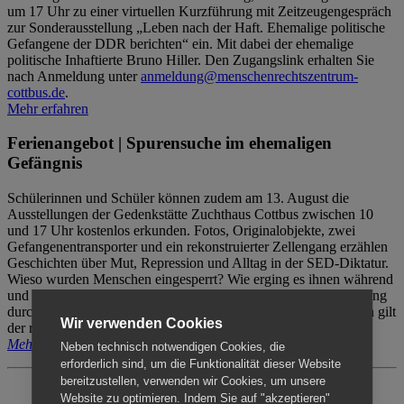
um 17 Uhr zu einer virtuellen Kurzführung mit Zeitzeugengespräch
zur Sonderausstellung „Leben nach der Haft. Ehemalige politische
Gefangene der DDR berichten“ ein. Mit dabei der ehemalige
politische Inhaftierte Bruno Hiller. Den Zugangslink erhalten Sie
nach Anmeldung unter
anmeldung@menschenrechtszentrum-
cottbus.de
.
Mehr erfahren
Ferienangebot | Spurensuche im ehemaligen
Gefängnis
Schülerinnen und Schüler können zudem am 13. August die
Ausstellungen der Gedenkstätte Zuchthaus Cottbus zwischen 10
und 17 Uhr kostenlos erkunden. Fotos, Originalobjekte, zwei
Gefangenentransporter und ein rekonstruierter Zellengang erzählen
Geschichten über Mut, Repression und Alltag in der SED-Diktatur.
Wieso wurden Menschen eingesperrt? Wie erging es ihnen während
und nach der Haft? Der Besuch erfolgt individuell ohne Betreuung
durch das Menschenrechtszentrum Cottbus. Für Begleitpersonen gilt
Wir verwenden Cookies
der reguläre Eintritt (8€ / ermäßigt 5€).
Mehr erfahren
Neben technisch notwendigen Cookies, die
erforderlich sind, um die Funktionalität dieser Website
bereitzustellen, verwenden wir Cookies, um unsere
Website zu optimieren. Indem Sie auf "akzeptieren"