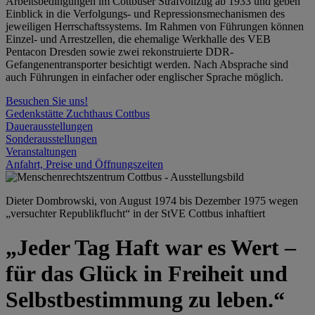
Arbeitsbedingungen im Cottbuser Strafvollzug ab 1933 und geben
Einblick in die Verfolgungs- und Repressionsmechanismen des
jeweiligen Herrschaftssystems. Im Rahmen von Führungen können
Einzel- und Arrestzellen, die ehemalige Werkhalle des VEB
Pentacon Dresden sowie zwei rekonstruierte DDR-
Gefangenentransporter besichtigt werden. Nach Absprache sind
auch Führungen in einfacher oder englischer Sprache möglich.
Besuchen Sie uns!
Gedenkstätte Zuchthaus Cottbus
Dauerausstellungen
Sonderausstellungen
Veranstaltungen
Anfahrt, Preise und Öffnungszeiten
Dieter Dombrowski, von August 1974 bis Dezember 1975 wegen
„versuchter Republikflucht“ in der StVE Cottbus inhaftiert
„Jeder Tag Haft war es Wert –
für das Glück in Freiheit und
Selbstbestimmung zu leben.“