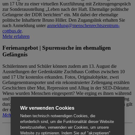
um 17 Uhr zu einer virtuellen Kurzführung mit Zeitzeugengespräch
zur Sonderausstellung „Leben nach der Haft. Ehemalige politische
Gefangene der DDR berichten“ ein. Mit dabei der ehemalige
politische Inhaftierte Bruno Hiller. Den Zugangslink erhalten Sie
nach Anmeldung unter
anmeldung@menschenrechtszentrum-
cottbus.de
.
Mehr erfahren
Ferienangebot | Spurensuche im ehemaligen
Gefängnis
Schülerinnen und Schüler können zudem am 13. August die
Ausstellungen der Gedenkstätte Zuchthaus Cottbus zwischen 10
und 17 Uhr kostenlos erkunden. Fotos, Originalobjekte, zwei
Gefangenentransporter und ein rekonstruierter Zellengang erzählen
Geschichten über Mut, Repression und Alltag in der SED-Diktatur.
Wieso wurden Menschen eingesperrt? Wie erging es ihnen während
und nach der Haft? Der Besuch erfolgt individuell ohne Betreuung
durch das Menschenrechtszentrum Cottbus. Für Begleitpersonen gilt
Wir verwenden Cookies
der reguläre Eintritt (8€ / ermäßigt 5€).
Mehr erfahren
Neben technisch notwendigen Cookies, die
erforderlich sind, um die Funktionalität dieser Website
bereitzustellen, verwenden wir Cookies, um unsere
Website zu optimieren. Indem Sie auf "akzeptieren"