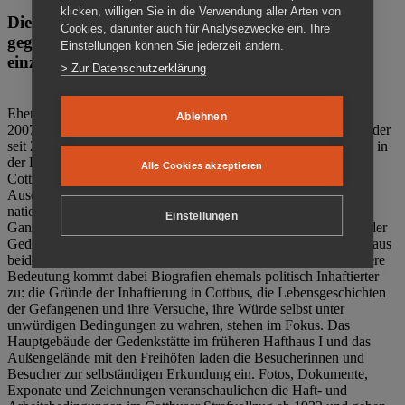
klicken, willigen Sie in die Verwendung aller Arten von
Die Gedenkstätte Zuchthaus Cottbus ist ein Ort
Cookies, darunter auch für Analysezwecke ein. Ihre
gegen das Vergessen. Anschaulich, nah und
Einstellungen können Sie jederzeit ändern.
einzigartig.
> Zur Datenschutzerklärung
Ehemalige politische Häftlinge der DDR gründeten im Oktober
Ablehnen
2007 den Verein Menschenrechtszentrum Cottbus e. V. (MRZ), der
seit 2011 Eigentümer des ehemaligen Gefängnisses (1860-2002) in
der Bautzener Straße und Träger der Gedenkstätte Zuchthaus
Alle Cookies akzeptieren
Cottbus ist. Im Zentrum der Arbeit der Gedenkstätte steht die
Auseinandersetzung mit politischem Unrecht während der
nationalsozialistischen Terrorherrschaft und der SED-Diktatur.
Einstellungen
Ganzjährig zeigen mehrere Dauer- und Sonderausstellungen in der
Gedenkstätte Zuchthaus Cottbus Beispiele politischen Unrechts aus
beiden deutschen Diktaturen des 20. Jahrhunderts. Eine besondere
Bedeutung kommt dabei Biografien ehemals politisch Inhaftierter
zu: die Gründe der Inhaftierung in Cottbus, die Lebensgeschichten
der Gefangenen und ihre Versuche, ihre Würde selbst unter
unwürdigen Bedingungen zu wahren, stehen im Fokus. Das
Hauptgebäude der Gedenkstätte im früheren Hafthaus I und das
Außengelände mit den Freihöfen laden die Besucherinnen und
Besucher zur selbständigen Erkundung ein. Fotos, Dokumente,
Exponate und Zeichnungen veranschaulichen die Haft- und