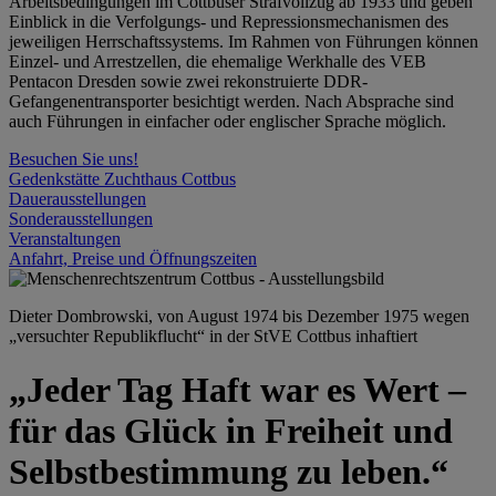
Arbeitsbedingungen im Cottbuser Strafvollzug ab 1933 und geben
Einblick in die Verfolgungs- und Repressionsmechanismen des
jeweiligen Herrschaftssystems. Im Rahmen von Führungen können
Einzel- und Arrestzellen, die ehemalige Werkhalle des VEB
Pentacon Dresden sowie zwei rekonstruierte DDR-
Gefangenentransporter besichtigt werden. Nach Absprache sind
auch Führungen in einfacher oder englischer Sprache möglich.
Besuchen Sie uns!
Gedenkstätte Zuchthaus Cottbus
Dauerausstellungen
Sonderausstellungen
Veranstaltungen
Anfahrt, Preise und Öffnungszeiten
Dieter Dombrowski, von August 1974 bis Dezember 1975 wegen
„versuchter Republikflucht“ in der StVE Cottbus inhaftiert
„Jeder Tag Haft war es Wert –
für das Glück in Freiheit und
Selbstbestimmung zu leben.“