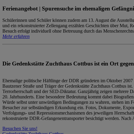
Ferienangebot | Spurensuche im ehemaligen Gefängni
Schülerinnen und Schüler können zudem am 13. August die Ausstellu
und ein rekonstruierter Zellengang erzählen Geschichten über Mut, 
Besuch erfolgt individuell ohne Betreuung durch das Menschenrechtszen
Mehr erfahren
Die Gedenkstätte Zuchthaus Cottbus ist ein Ort gegen
Ehemalige politische Häftlinge der DDR gründeten im Oktober 2007 
Bautzener Straße und Träger der Gedenkstätte Zuchthaus Cottbus ist. 
Terrorherrschaft und der SED-Diktatur. Ganzjährig zeigen mehrere Da
20. Jahrhunderts. Eine besondere Bedeutung kommt dabei Biografien e
Würde selbst unter unwürdigen Bedingungen zu wahren, stehen im Fo
Besucher zur selbständigen Erkundung ein. Fotos, Dokumente, Expon
Verfolgungs- und Repressionsmechanismen des jeweiligen Herrschaf
rekonstruierte DDR-Gefangenentransporter besichtigt werden. Nach A
Besuchen Sie uns!
Gedenkstätte Zuchthaus Cottbus