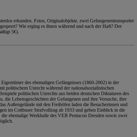
enlos erkunden. Fotos, Originalobjekte, zwei Gefangenentransporter
ngesperrt? Wie erging es ihnen während und nach der Haft? Der
äßigt 5€).
 Eigentümer des ehemaligen Gefängnisses (1860-2002) in der
it politischem Unrecht während der nationalsozialistischen
eispiele politischen Unrechts aus beiden deutschen Diktaturen des
us, die Lebensgeschichten der Gefangenen und ihre Versuche, ihre
das Außengelände mit den Freihöfen laden die Besucherinnen und
en im Cottbuser Strafvollzug ab 1933 und geben Einblick in die
, die ehemalige Werkhalle des VEB Pentacon Dresden sowie zwei
öglich.