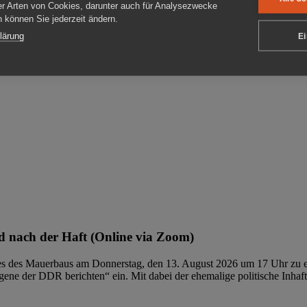
er Arten von Cookies, darunter auch für Analysezwecke
en können Sie jederzeit ändern.
ben
lärung
Ei
 nach der Haft (Online via Zoom)
ages des Mauerbaus am Donnerstag, den 13. August 2026 um 17 Uhr zu e
ene der DDR berichten“ ein. Mit dabei der ehemalige politische Inhaf