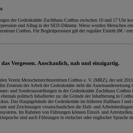
s
ngen der Gedenkstätte Zuchthaus Cottbus zwischen 10 und 17 Uhr kost
Repression und Alltag in der SED-Diktatur. Wieso wurden Menschen ei
trum Cottbus. Für Begleitpersonen gilt der reguläre Eintritt (8€ / erm
 das Vergessen. Anschaulich, nah und einzigartig.
den Verein Menschenrechtszentrum Cottbus e. V. (MRZ), der seit 2011
Im Zentrum der Arbeit der Gedenkstätte steht die Auseinandersetzung m
uer- und Sonderausstellungen in der Gedenkstätte Zuchthaus Cottbus B
hemals politisch Inhaftierter zu: die Gründe der Inhaftierung in Cottb
kus. Das Hauptgebäude der Gedenkstätte im früheren Hafthaus I und 
ate und Zeichnungen veranschaulichen die Haft- und Arbeitsbedingung
tssystems. Im Rahmen von Führungen können Einzel- und Arrestzellen
bsprache sind auch Führungen in einfacher oder englischer Sprache m