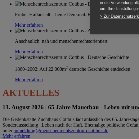
in die Verwendung all
ein. Ihre Einstellung
Früher Haftanstalt – heute Denkmal: Einen Ort im Wandel erle
> Zur Datenschutzerk
Mehr erfahren
Anschaulich, nah und menschenrechtsorientiert
Mehr erfahren
2
1860–2002: Auf 22.000m
deutsche Geschichte entdecken
Mehr erfahren
AKTUELLES
13. August 2026 |
65 Jahre Mauerbau - Leben mit und
Die Gedenkstätte Zuchthaus Cottbus lädt anlässlich des 65. Jahrest
Sonderausstellung „Leben nach der Haft. Ehemalige politische Gefang
unter
anmeldung@menschenrechtszentrum-cottbus.de
.
Mehr erfahren