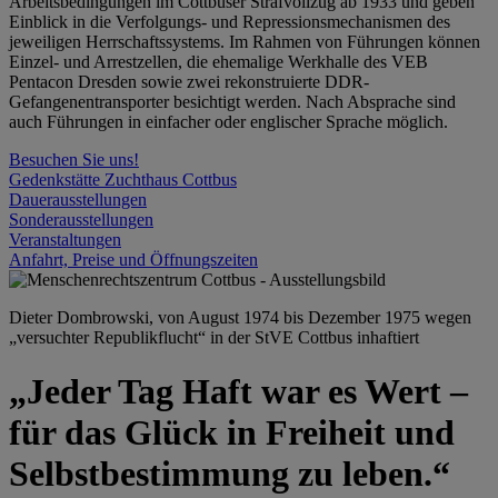
Arbeitsbedingungen im Cottbuser Strafvollzug ab 1933 und geben
Einblick in die Verfolgungs- und Repressionsmechanismen des
jeweiligen Herrschaftssystems. Im Rahmen von Führungen können
Einzel- und Arrestzellen, die ehemalige Werkhalle des VEB
Pentacon Dresden sowie zwei rekonstruierte DDR-
Gefangenentransporter besichtigt werden. Nach Absprache sind
auch Führungen in einfacher oder englischer Sprache möglich.
Besuchen Sie uns!
Gedenkstätte Zuchthaus Cottbus
Dauerausstellungen
Sonderausstellungen
Veranstaltungen
Anfahrt, Preise und Öffnungszeiten
Dieter Dombrowski, von August 1974 bis Dezember 1975 wegen
„versuchter Republikflucht“ in der StVE Cottbus inhaftiert
„Jeder Tag Haft war es Wert –
für das Glück in Freiheit und
Selbstbestimmung zu leben.“