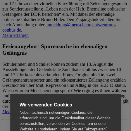
um 17 Uhr zu einer virtuellen Kurzführung mit Zeitzeugengespräch
zur Sonderausstellung „Leben nach der Haft. Ehemalige politische
Gefangene der DDR berichten“ ein. Mit dabei der ehemalige
politische Inhaftierte Bruno Hiller. Den Zugangslink erhalten Sie
nach Anmeldung unter
anmeldung@menschenrechtszentrum-
cottbus.de
.
Mehr erfahren
Ferienangebot | Spurensuche im ehemaligen
Gefängnis
Schülerinnen und Schüler können zudem am 13. August die
Ausstellungen der Gedenkstätte Zuchthaus Cottbus zwischen 10
und 17 Uhr kostenlos erkunden. Fotos, Originalobjekte, zwei
Gefangenentransporter und ein rekonstruierter Zellengang erzählen
Geschichten über Mut, Repression und Alltag in der SED-Diktatur.
Wieso wurden Menschen eingesperrt? Wie erging es ihnen während
und nach der Haft? Der Besuch erfolgt individuell ohne Betreuung
durch das Menschenrechtszentrum Cottbus. Für Begleitpersonen gilt
Wir verwenden Cookies
der reguläre Eintritt (8€ / ermäßigt 5€).
Mehr erfahren
Neben technisch notwendigen Cookies, die
erforderlich sind, um die Funktionalität dieser Website
bereitzustellen, verwenden wir Cookies, um unsere
Website zu optimieren. Indem Sie auf "akzeptieren"