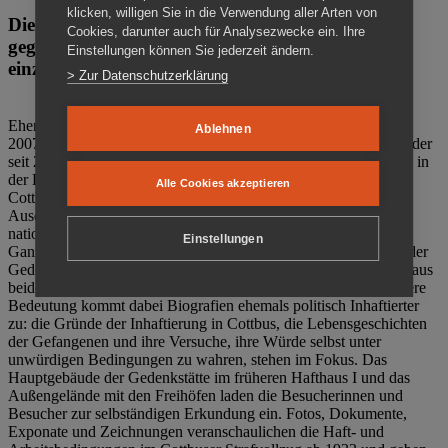
klicken, willigen Sie in die Verwendung aller Arten von
Die Gedenkstätte Zuchthaus Cottbus ist ein Ort
Cookies, darunter auch für Analysezwecke ein. Ihre
gegen das Vergessen. Anschaulich, nah und
Einstellungen können Sie jederzeit ändern.
einzigartig.
> Zur Datenschutzerklärung
Ehemalige politische Häftlinge der DDR gründeten im Oktober
Ablehnen
2007 den Verein Menschenrechtszentrum Cottbus e. V. (MRZ), der
seit 2011 Eigentümer des ehemaligen Gefängnisses (1860-2002) in
der Bautzener Straße und Träger der Gedenkstätte Zuchthaus
Alle Cookies akzeptieren
Cottbus ist. Im Zentrum der Arbeit der Gedenkstätte steht die
Auseinandersetzung mit politischem Unrecht während der
nationalsozialistischen Terrorherrschaft und der SED-Diktatur.
Einstellungen
Ganzjährig zeigen mehrere Dauer- und Sonderausstellungen in der
Gedenkstätte Zuchthaus Cottbus Beispiele politischen Unrechts aus
beiden deutschen Diktaturen des 20. Jahrhunderts. Eine besondere
Bedeutung kommt dabei Biografien ehemals politisch Inhaftierter
zu: die Gründe der Inhaftierung in Cottbus, die Lebensgeschichten
der Gefangenen und ihre Versuche, ihre Würde selbst unter
unwürdigen Bedingungen zu wahren, stehen im Fokus. Das
Hauptgebäude der Gedenkstätte im früheren Hafthaus I und das
Außengelände mit den Freihöfen laden die Besucherinnen und
Besucher zur selbständigen Erkundung ein. Fotos, Dokumente,
Exponate und Zeichnungen veranschaulichen die Haft- und