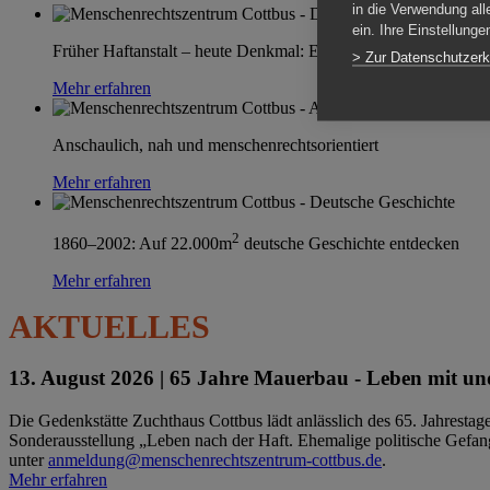
in die Verwendung all
ein. Ihre Einstellung
Früher Haftanstalt – heute Denkmal: Einen Ort im Wandel erle
> Zur Datenschutzerk
Mehr erfahren
Anschaulich, nah und menschenrechtsorientiert
Mehr erfahren
2
1860–2002: Auf 22.000m
deutsche Geschichte entdecken
Mehr erfahren
AKTUELLES
13. August 2026 |
65 Jahre Mauerbau - Leben mit und
Die Gedenkstätte Zuchthaus Cottbus lädt anlässlich des 65. Jahrest
Sonderausstellung „Leben nach der Haft. Ehemalige politische Gefang
unter
anmeldung@menschenrechtszentrum-cottbus.de
.
Mehr erfahren