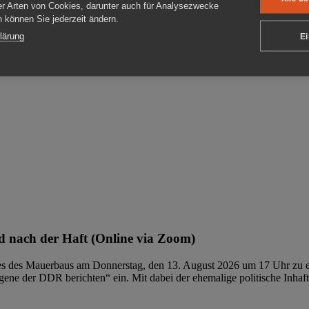
er Arten von Cookies, darunter auch für Analysezwecke
en können Sie jederzeit ändern.
ben
lärung
Ei
 nach der Haft (Online via Zoom)
ages des Mauerbaus am Donnerstag, den 13. August 2026 um 17 Uhr zu e
ene der DDR berichten“ ein. Mit dabei der ehemalige politische Inhaf