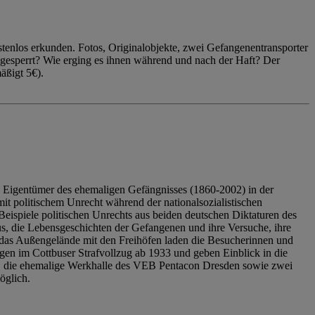
enlos erkunden. Fotos, Originalobjekte, zwei Gefangenentransporter
ngesperrt? Wie erging es ihnen während und nach der Haft? Der
äßigt 5€).
 Eigentümer des ehemaligen Gefängnisses (1860-2002) in der
it politischem Unrecht während der nationalsozialistischen
eispiele politischen Unrechts aus beiden deutschen Diktaturen des
us, die Lebensgeschichten der Gefangenen und ihre Versuche, ihre
das Außengelände mit den Freihöfen laden die Besucherinnen und
en im Cottbuser Strafvollzug ab 1933 und geben Einblick in die
, die ehemalige Werkhalle des VEB Pentacon Dresden sowie zwei
öglich.