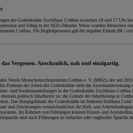
s
ngen der Gedenkstätte Zuchthaus Cottbus zwischen 10 und 17 Uhr kost
Repression und Alltag in der SED-Diktatur. Wieso wurden Menschen ei
trum Cottbus. Für Begleitpersonen gilt der reguläre Eintritt (8€ / erm
 das Vergessen. Anschaulich, nah und einzigartig.
den Verein Menschenrechtszentrum Cottbus e. V. (MRZ), der seit 2011
Im Zentrum der Arbeit der Gedenkstätte steht die Auseinandersetzung m
uer- und Sonderausstellungen in der Gedenkstätte Zuchthaus Cottbus B
hemals politisch Inhaftierter zu: die Gründe der Inhaftierung in Cottb
kus. Das Hauptgebäude der Gedenkstätte im früheren Hafthaus I und 
ate und Zeichnungen veranschaulichen die Haft- und Arbeitsbedingung
tssystems. Im Rahmen von Führungen können Einzel- und Arrestzellen
bsprache sind auch Führungen in einfacher oder englischer Sprache m