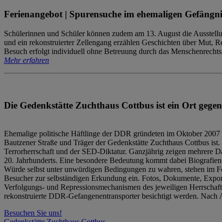
Ferienangebot | Spurensuche im ehemaligen Gefängni
Schülerinnen und Schüler können zudem am 13. August die Ausstellu
und ein rekonstruierter Zellengang erzählen Geschichten über Mut, 
Besuch erfolgt individuell ohne Betreuung durch das Menschenrechtszen
Mehr erfahren
Die Gedenkstätte Zuchthaus Cottbus ist ein Ort gegen
Ehemalige politische Häftlinge der DDR gründeten im Oktober 2007 
Bautzener Straße und Träger der Gedenkstätte Zuchthaus Cottbus ist. 
Terrorherrschaft und der SED-Diktatur. Ganzjährig zeigen mehrere Da
20. Jahrhunderts. Eine besondere Bedeutung kommt dabei Biografien e
Würde selbst unter unwürdigen Bedingungen zu wahren, stehen im Fo
Besucher zur selbständigen Erkundung ein. Fotos, Dokumente, Expon
Verfolgungs- und Repressionsmechanismen des jeweiligen Herrschaf
rekonstruierte DDR-Gefangenentransporter besichtigt werden. Nach A
Besuchen Sie uns!
Gedenkstätte Zuchthaus Cottbus