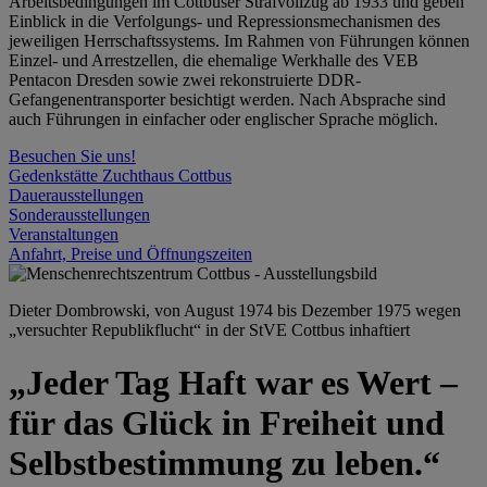
Arbeitsbedingungen im Cottbuser Strafvollzug ab 1933 und geben
Einblick in die Verfolgungs- und Repressionsmechanismen des
jeweiligen Herrschaftssystems. Im Rahmen von Führungen können
Einzel- und Arrestzellen, die ehemalige Werkhalle des VEB
Pentacon Dresden sowie zwei rekonstruierte DDR-
Gefangenentransporter besichtigt werden. Nach Absprache sind
auch Führungen in einfacher oder englischer Sprache möglich.
Besuchen Sie uns!
Gedenkstätte Zuchthaus Cottbus
Dauerausstellungen
Sonderausstellungen
Veranstaltungen
Anfahrt, Preise und Öffnungszeiten
Dieter Dombrowski, von August 1974 bis Dezember 1975 wegen
„versuchter Republikflucht“ in der StVE Cottbus inhaftiert
„Jeder Tag Haft war es Wert –
für das Glück in Freiheit und
Selbstbestimmung zu leben.“