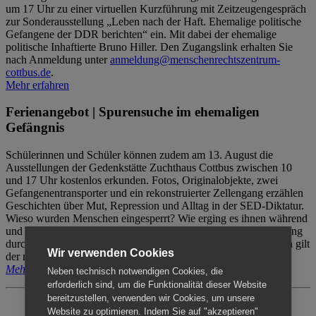
um 17 Uhr zu einer virtuellen Kurzführung mit Zeitzeugengespräch
zur Sonderausstellung „Leben nach der Haft. Ehemalige politische
Gefangene der DDR berichten“ ein. Mit dabei der ehemalige
politische Inhaftierte Bruno Hiller. Den Zugangslink erhalten Sie
nach Anmeldung unter
anmeldung@menschenrechtszentrum-
cottbus.de
.
Mehr erfahren
Ferienangebot | Spurensuche im ehemaligen
Gefängnis
Schülerinnen und Schüler können zudem am 13. August die
Ausstellungen der Gedenkstätte Zuchthaus Cottbus zwischen 10
und 17 Uhr kostenlos erkunden. Fotos, Originalobjekte, zwei
Gefangenentransporter und ein rekonstruierter Zellengang erzählen
Geschichten über Mut, Repression und Alltag in der SED-Diktatur.
Wieso wurden Menschen eingesperrt? Wie erging es ihnen während
und nach der Haft? Der Besuch erfolgt individuell ohne Betreuung
durch das Menschenrechtszentrum Cottbus. Für Begleitpersonen gilt
Wir verwenden Cookies
der reguläre Eintritt (8€ / ermäßigt 5€).
Mehr erfahren
Neben technisch notwendigen Cookies, die
erforderlich sind, um die Funktionalität dieser Website
bereitzustellen, verwenden wir Cookies, um unsere
Website zu optimieren. Indem Sie auf "akzeptieren"