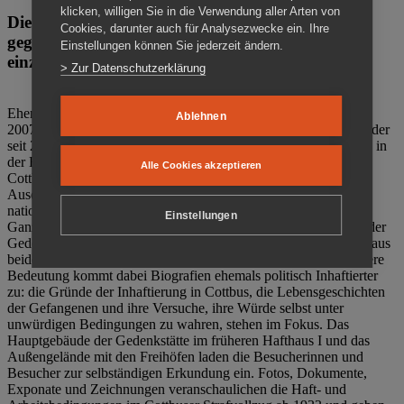
klicken, willigen Sie in die Verwendung aller Arten von
Die Gedenkstätte Zuchthaus Cottbus ist ein Ort
Cookies, darunter auch für Analysezwecke ein. Ihre
gegen das Vergessen. Anschaulich, nah und
Einstellungen können Sie jederzeit ändern.
einzigartig.
> Zur Datenschutzerklärung
Ehemalige politische Häftlinge der DDR gründeten im Oktober
Ablehnen
2007 den Verein Menschenrechtszentrum Cottbus e. V. (MRZ), der
seit 2011 Eigentümer des ehemaligen Gefängnisses (1860-2002) in
der Bautzener Straße und Träger der Gedenkstätte Zuchthaus
Alle Cookies akzeptieren
Cottbus ist. Im Zentrum der Arbeit der Gedenkstätte steht die
Auseinandersetzung mit politischem Unrecht während der
nationalsozialistischen Terrorherrschaft und der SED-Diktatur.
Einstellungen
Ganzjährig zeigen mehrere Dauer- und Sonderausstellungen in der
Gedenkstätte Zuchthaus Cottbus Beispiele politischen Unrechts aus
beiden deutschen Diktaturen des 20. Jahrhunderts. Eine besondere
Bedeutung kommt dabei Biografien ehemals politisch Inhaftierter
zu: die Gründe der Inhaftierung in Cottbus, die Lebensgeschichten
der Gefangenen und ihre Versuche, ihre Würde selbst unter
unwürdigen Bedingungen zu wahren, stehen im Fokus. Das
Hauptgebäude der Gedenkstätte im früheren Hafthaus I und das
Außengelände mit den Freihöfen laden die Besucherinnen und
Besucher zur selbständigen Erkundung ein. Fotos, Dokumente,
Exponate und Zeichnungen veranschaulichen die Haft- und