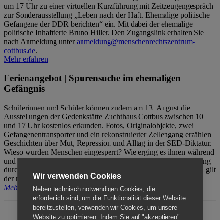
um 17 Uhr zu einer virtuellen Kurzführung mit Zeitzeugengespräch
zur Sonderausstellung „Leben nach der Haft. Ehemalige politische
Gefangene der DDR berichten“ ein. Mit dabei der ehemalige
politische Inhaftierte Bruno Hiller. Den Zugangslink erhalten Sie
nach Anmeldung unter
anmeldung@menschenrechtszentrum-
cottbus.de
.
Mehr erfahren
Ferienangebot | Spurensuche im ehemaligen
Gefängnis
Schülerinnen und Schüler können zudem am 13. August die
Ausstellungen der Gedenkstätte Zuchthaus Cottbus zwischen 10
und 17 Uhr kostenlos erkunden. Fotos, Originalobjekte, zwei
Gefangenentransporter und ein rekonstruierter Zellengang erzählen
Geschichten über Mut, Repression und Alltag in der SED-Diktatur.
Wieso wurden Menschen eingesperrt? Wie erging es ihnen während
und nach der Haft? Der Besuch erfolgt individuell ohne Betreuung
durch das Menschenrechtszentrum Cottbus. Für Begleitpersonen gilt
Wir verwenden Cookies
der reguläre Eintritt (8€ / ermäßigt 5€).
Mehr erfahren
Neben technisch notwendigen Cookies, die
erforderlich sind, um die Funktionalität dieser Website
bereitzustellen, verwenden wir Cookies, um unsere
Website zu optimieren. Indem Sie auf "akzeptieren"