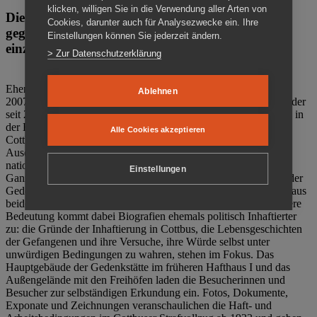
klicken, willigen Sie in die Verwendung aller Arten von
Die Gedenkstätte Zuchthaus Cottbus ist ein Ort
Cookies, darunter auch für Analysezwecke ein. Ihre
gegen das Vergessen. Anschaulich, nah und
Einstellungen können Sie jederzeit ändern.
einzigartig.
> Zur Datenschutzerklärung
Ehemalige politische Häftlinge der DDR gründeten im Oktober
Ablehnen
2007 den Verein Menschenrechtszentrum Cottbus e. V. (MRZ), der
seit 2011 Eigentümer des ehemaligen Gefängnisses (1860-2002) in
der Bautzener Straße und Träger der Gedenkstätte Zuchthaus
Alle Cookies akzeptieren
Cottbus ist. Im Zentrum der Arbeit der Gedenkstätte steht die
Auseinandersetzung mit politischem Unrecht während der
nationalsozialistischen Terrorherrschaft und der SED-Diktatur.
Einstellungen
Ganzjährig zeigen mehrere Dauer- und Sonderausstellungen in der
Gedenkstätte Zuchthaus Cottbus Beispiele politischen Unrechts aus
beiden deutschen Diktaturen des 20. Jahrhunderts. Eine besondere
Bedeutung kommt dabei Biografien ehemals politisch Inhaftierter
zu: die Gründe der Inhaftierung in Cottbus, die Lebensgeschichten
der Gefangenen und ihre Versuche, ihre Würde selbst unter
unwürdigen Bedingungen zu wahren, stehen im Fokus. Das
Hauptgebäude der Gedenkstätte im früheren Hafthaus I und das
Außengelände mit den Freihöfen laden die Besucherinnen und
Besucher zur selbständigen Erkundung ein. Fotos, Dokumente,
Exponate und Zeichnungen veranschaulichen die Haft- und