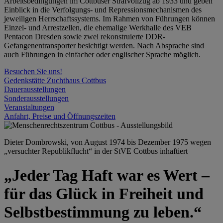
Arbeitsbedingungen im Cottbuser Strafvollzug ab 1933 und geben
Einblick in die Verfolgungs- und Repressionsmechanismen des
jeweiligen Herrschaftssystems. Im Rahmen von Führungen können
Einzel- und Arrestzellen, die ehemalige Werkhalle des VEB
Pentacon Dresden sowie zwei rekonstruierte DDR-
Gefangenentransporter besichtigt werden. Nach Absprache sind
auch Führungen in einfacher oder englischer Sprache möglich.
Besuchen Sie uns!
Gedenkstätte Zuchthaus Cottbus
Dauerausstellungen
Sonderausstellungen
Veranstaltungen
Anfahrt, Preise und Öffnungszeiten
Dieter Dombrowski, von August 1974 bis Dezember 1975 wegen
„versuchter Republikflucht“ in der StVE Cottbus inhaftiert
„Jeder Tag Haft war es Wert –
für das Glück in Freiheit und
Selbstbestimmung zu leben.“