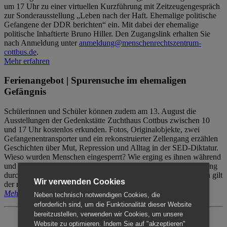
um 17 Uhr zu einer virtuellen Kurzführung mit Zeitzeugengespräch
zur Sonderausstellung „Leben nach der Haft. Ehemalige politische
Gefangene der DDR berichten“ ein. Mit dabei der ehemalige
politische Inhaftierte Bruno Hiller. Den Zugangslink erhalten Sie
nach Anmeldung unter
anmeldung@menschenrechtszentrum-
cottbus.de
.
Mehr erfahren
Ferienangebot | Spurensuche im ehemaligen
Gefängnis
Schülerinnen und Schüler können zudem am 13. August die
Ausstellungen der Gedenkstätte Zuchthaus Cottbus zwischen 10
und 17 Uhr kostenlos erkunden. Fotos, Originalobjekte, zwei
Gefangenentransporter und ein rekonstruierter Zellengang erzählen
Geschichten über Mut, Repression und Alltag in der SED-Diktatur.
Wieso wurden Menschen eingesperrt? Wie erging es ihnen während
und nach der Haft? Der Besuch erfolgt individuell ohne Betreuung
durch das Menschenrechtszentrum Cottbus. Für Begleitpersonen gilt
Wir verwenden Cookies
der reguläre Eintritt (8€ / ermäßigt 5€).
Mehr erfahren
Neben technisch notwendigen Cookies, die
erforderlich sind, um die Funktionalität dieser Website
bereitzustellen, verwenden wir Cookies, um unsere
Website zu optimieren. Indem Sie auf "akzeptieren"