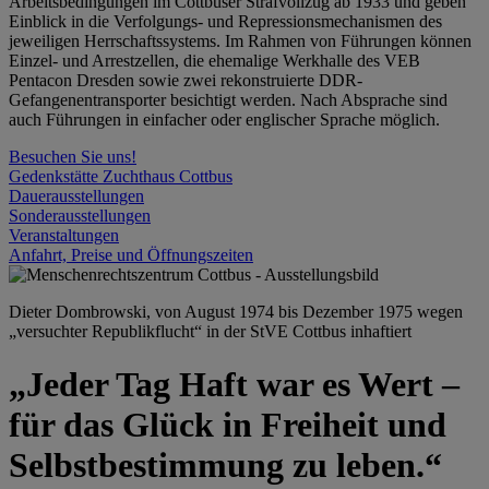
Arbeitsbedingungen im Cottbuser Strafvollzug ab 1933 und geben
Einblick in die Verfolgungs- und Repressionsmechanismen des
jeweiligen Herrschaftssystems. Im Rahmen von Führungen können
Einzel- und Arrestzellen, die ehemalige Werkhalle des VEB
Pentacon Dresden sowie zwei rekonstruierte DDR-
Gefangenentransporter besichtigt werden. Nach Absprache sind
auch Führungen in einfacher oder englischer Sprache möglich.
Besuchen Sie uns!
Gedenkstätte Zuchthaus Cottbus
Dauerausstellungen
Sonderausstellungen
Veranstaltungen
Anfahrt, Preise und Öffnungszeiten
Dieter Dombrowski, von August 1974 bis Dezember 1975 wegen
„versuchter Republikflucht“ in der StVE Cottbus inhaftiert
„Jeder Tag Haft war es Wert –
für das Glück in Freiheit und
Selbstbestimmung zu leben.“