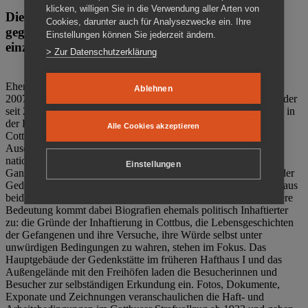
klicken, willigen Sie in die Verwendung aller Arten von
Die Gedenkstätte Zuchthaus Cottbus ist ein Ort
Cookies, darunter auch für Analysezwecke ein. Ihre
gegen das Vergessen. Anschaulich, nah und
Einstellungen können Sie jederzeit ändern.
einzigartig.
> Zur Datenschutzerklärung
Ehemalige politische Häftlinge der DDR gründeten im Oktober
Ablehnen
2007 den Verein Menschenrechtszentrum Cottbus e. V. (MRZ), der
seit 2011 Eigentümer des ehemaligen Gefängnisses (1860-2002) in
der Bautzener Straße und Träger der Gedenkstätte Zuchthaus
Alle Cookies akzeptieren
Cottbus ist. Im Zentrum der Arbeit der Gedenkstätte steht die
Auseinandersetzung mit politischem Unrecht während der
nationalsozialistischen Terrorherrschaft und der SED-Diktatur.
Einstellungen
Ganzjährig zeigen mehrere Dauer- und Sonderausstellungen in der
Gedenkstätte Zuchthaus Cottbus Beispiele politischen Unrechts aus
beiden deutschen Diktaturen des 20. Jahrhunderts. Eine besondere
Bedeutung kommt dabei Biografien ehemals politisch Inhaftierter
zu: die Gründe der Inhaftierung in Cottbus, die Lebensgeschichten
der Gefangenen und ihre Versuche, ihre Würde selbst unter
unwürdigen Bedingungen zu wahren, stehen im Fokus. Das
Hauptgebäude der Gedenkstätte im früheren Hafthaus I und das
Außengelände mit den Freihöfen laden die Besucherinnen und
Besucher zur selbständigen Erkundung ein. Fotos, Dokumente,
Exponate und Zeichnungen veranschaulichen die Haft- und