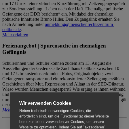
um 17 Uhr zu einer virtuellen Kurzführung mit Zeitzeugengespräch
zur Sonderausstellung „Leben nach der Haft. Ehemalige politische
Gefangene der DDR berichten“ ein. Mit dabei der ehemalige
politische Inhaftierte Bruno Hiller. Den Zugangslink erhalten Sie
nach Anmeldung unter
anmeldung@menschenrechtszentrum-
cottbus.de
.
Mehr erfahren
Ferienangebot | Spurensuche im ehemaligen
Gefängnis
Schülerinnen und Schüler können zudem am 13. August die
Ausstellungen der Gedenkstätte Zuchthaus Cottbus zwischen 10
und 17 Uhr kostenlos erkunden. Fotos, Originalobjekte, zwei
Gefangenentransporter und ein rekonstruierter Zellengang erzählen
Geschichten über Mut, Repression und Alltag in der SED-Diktatur.
Wieso wurden Menschen eingesperrt? Wie erging es ihnen während
und nach der Haft? Der Besuch erfolgt individuell ohne Betreuung
durch das Menschenrechtszentrum Cottbus. Für Begleitpersonen gilt
Wir verwenden Cookies
der reguläre Eintritt (8€ / ermäßigt 5€).
Mehr erfahren
Neben technisch notwendigen Cookies, die
erforderlich sind, um die Funktionalität dieser Website
bereitzustellen, verwenden wir Cookies, um unsere
Website zu optimieren. Indem Sie auf "akzeptieren"