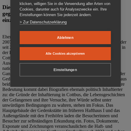
klicken, willigen Sie in die Verwendung aller Arten von
Die Gedenkstätte Zuchthaus Cottbus ist ein Ort
Cookies, darunter auch für Analysezwecke ein. Ihre
gegen das Vergessen. Anschaulich, nah und
Einstellungen können Sie jederzeit ändern.
einzigartig.
> Zur Datenschutzerklärung
Ehemalige politische Häftlinge der DDR gründeten im Oktober
Ablehnen
2007 den Verein Menschenrechtszentrum Cottbus e. V. (MRZ), der
seit 2011 Eigentümer des ehemaligen Gefängnisses (1860-2002) in
der Bautzener Straße und Träger der Gedenkstätte Zuchthaus
Alle Cookies akzeptieren
Cottbus ist. Im Zentrum der Arbeit der Gedenkstätte steht die
Auseinandersetzung mit politischem Unrecht während der
nationalsozialistischen Terrorherrschaft und der SED-Diktatur.
Einstellungen
Ganzjährig zeigen mehrere Dauer- und Sonderausstellungen in der
Gedenkstätte Zuchthaus Cottbus Beispiele politischen Unrechts aus
beiden deutschen Diktaturen des 20. Jahrhunderts. Eine besondere
Bedeutung kommt dabei Biografien ehemals politisch Inhaftierter
zu: die Gründe der Inhaftierung in Cottbus, die Lebensgeschichten
der Gefangenen und ihre Versuche, ihre Würde selbst unter
unwürdigen Bedingungen zu wahren, stehen im Fokus. Das
Hauptgebäude der Gedenkstätte im früheren Hafthaus I und das
Außengelände mit den Freihöfen laden die Besucherinnen und
Besucher zur selbständigen Erkundung ein. Fotos, Dokumente,
Exponate und Zeichnungen veranschaulichen die Haft- und