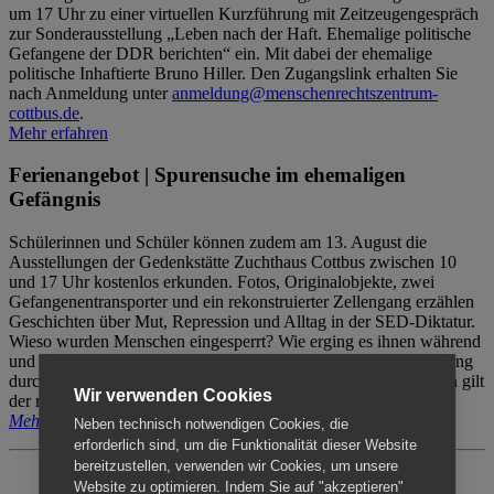
um 17 Uhr zu einer virtuellen Kurzführung mit Zeitzeugengespräch
zur Sonderausstellung „Leben nach der Haft. Ehemalige politische
Gefangene der DDR berichten“ ein. Mit dabei der ehemalige
politische Inhaftierte Bruno Hiller. Den Zugangslink erhalten Sie
nach Anmeldung unter
anmeldung@menschenrechtszentrum-
cottbus.de
.
Mehr erfahren
Ferienangebot | Spurensuche im ehemaligen
Gefängnis
Schülerinnen und Schüler können zudem am 13. August die
Ausstellungen der Gedenkstätte Zuchthaus Cottbus zwischen 10
und 17 Uhr kostenlos erkunden. Fotos, Originalobjekte, zwei
Gefangenentransporter und ein rekonstruierter Zellengang erzählen
Geschichten über Mut, Repression und Alltag in der SED-Diktatur.
Wieso wurden Menschen eingesperrt? Wie erging es ihnen während
und nach der Haft? Der Besuch erfolgt individuell ohne Betreuung
durch das Menschenrechtszentrum Cottbus. Für Begleitpersonen gilt
Wir verwenden Cookies
der reguläre Eintritt (8€ / ermäßigt 5€).
Mehr erfahren
Neben technisch notwendigen Cookies, die
erforderlich sind, um die Funktionalität dieser Website
bereitzustellen, verwenden wir Cookies, um unsere
Website zu optimieren. Indem Sie auf "akzeptieren"