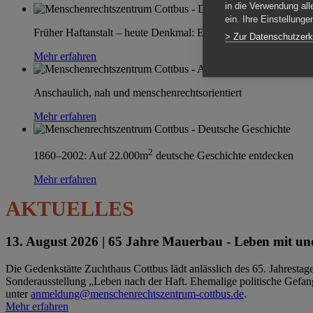
in die Verwendung all
ein. Ihre Einstellung
Früher Haftanstalt – heute Denkmal: Einen Ort im Wandel erle
> Zur Datenschutzerk
Mehr erfahren
Anschaulich, nah und menschenrechtsorientiert
Mehr erfahren
2
1860–2002: Auf 22.000m
deutsche Geschichte entdecken
Mehr erfahren
AKTUELLES
13. August 2026 |
65 Jahre Mauerbau - Leben mit und
Die Gedenkstätte Zuchthaus Cottbus lädt anlässlich des 65. Jahrest
Sonderausstellung „Leben nach der Haft. Ehemalige politische Gefang
unter
anmeldung@menschenrechtszentrum-cottbus.de
.
Mehr erfahren