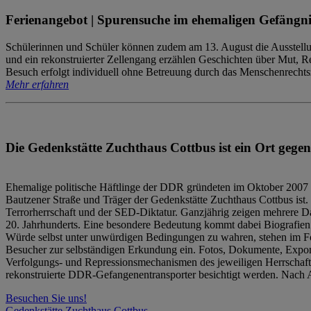
Ferienangebot | Spurensuche im ehemaligen Gefängni
Schülerinnen und Schüler können zudem am 13. August die Ausstellu
und ein rekonstruierter Zellengang erzählen Geschichten über Mut, 
Besuch erfolgt individuell ohne Betreuung durch das Menschenrechtszen
Mehr erfahren
Die Gedenkstätte Zuchthaus Cottbus ist ein Ort gegen
Ehemalige politische Häftlinge der DDR gründeten im Oktober 2007 
Bautzener Straße und Träger der Gedenkstätte Zuchthaus Cottbus ist. 
Terrorherrschaft und der SED-Diktatur. Ganzjährig zeigen mehrere Da
20. Jahrhunderts. Eine besondere Bedeutung kommt dabei Biografien e
Würde selbst unter unwürdigen Bedingungen zu wahren, stehen im Fo
Besucher zur selbständigen Erkundung ein. Fotos, Dokumente, Expon
Verfolgungs- und Repressionsmechanismen des jeweiligen Herrschaf
rekonstruierte DDR-Gefangenentransporter besichtigt werden. Nach A
Besuchen Sie uns!
Gedenkstätte Zuchthaus Cottbus