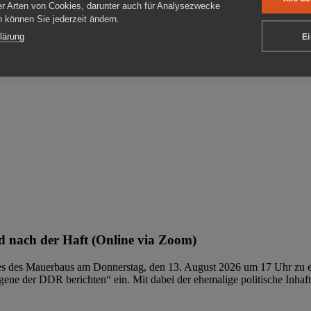
er Arten von Cookies, darunter auch für Analysezwecke
en können Sie jederzeit ändern.
ben
lärung
Ei
 nach der Haft (Online via Zoom)
ages des Mauerbaus am Donnerstag, den 13. August 2026 um 17 Uhr zu e
ene der DDR berichten“ ein. Mit dabei der ehemalige politische Inhaf