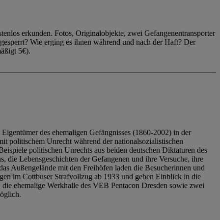
enlos erkunden. Fotos, Originalobjekte, zwei Gefangenentransporter
ngesperrt? Wie erging es ihnen während und nach der Haft? Der
äßigt 5€).
 Eigentümer des ehemaligen Gefängnisses (1860-2002) in der
it politischem Unrecht während der nationalsozialistischen
eispiele politischen Unrechts aus beiden deutschen Diktaturen des
us, die Lebensgeschichten der Gefangenen und ihre Versuche, ihre
das Außengelände mit den Freihöfen laden die Besucherinnen und
en im Cottbuser Strafvollzug ab 1933 und geben Einblick in die
, die ehemalige Werkhalle des VEB Pentacon Dresden sowie zwei
öglich.