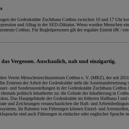
s
ngen der Gedenkstätte Zuchthaus Cottbus zwischen 10 und 17 Uhr kost
Repression und Alltag in der SED-Diktatur. Wieso wurden Menschen ei
trum Cottbus. Für Begleitpersonen gilt der reguläre Eintritt (8€ / erm
 das Vergessen. Anschaulich, nah und einzigartig.
den Verein Menschenrechtszentrum Cottbus e. V. (MRZ), der seit 2011
Im Zentrum der Arbeit der Gedenkstätte steht die Auseinandersetzung m
uer- und Sonderausstellungen in der Gedenkstätte Zuchthaus Cottbus B
hemals politisch Inhaftierter zu: die Gründe der Inhaftierung in Cottb
kus. Das Hauptgebäude der Gedenkstätte im früheren Hafthaus I und 
ate und Zeichnungen veranschaulichen die Haft- und Arbeitsbedingung
tssystems. Im Rahmen von Führungen können Einzel- und Arrestzellen
bsprache sind auch Führungen in einfacher oder englischer Sprache m