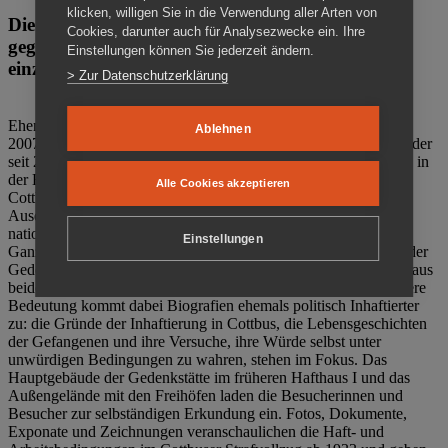
klicken, willigen Sie in die Verwendung aller Arten von
Die Gedenkstätte Zuchthaus Cottbus ist ein Ort
Cookies, darunter auch für Analysezwecke ein. Ihre
gegen das Vergessen. Anschaulich, nah und
Einstellungen können Sie jederzeit ändern.
einzigartig.
> Zur Datenschutzerklärung
Ehemalige politische Häftlinge der DDR gründeten im Oktober
Ablehnen
2007 den Verein Menschenrechtszentrum Cottbus e. V. (MRZ), der
seit 2011 Eigentümer des ehemaligen Gefängnisses (1860-2002) in
der Bautzener Straße und Träger der Gedenkstätte Zuchthaus
Alle Cookies akzeptieren
Cottbus ist. Im Zentrum der Arbeit der Gedenkstätte steht die
Auseinandersetzung mit politischem Unrecht während der
nationalsozialistischen Terrorherrschaft und der SED-Diktatur.
Einstellungen
Ganzjährig zeigen mehrere Dauer- und Sonderausstellungen in der
Gedenkstätte Zuchthaus Cottbus Beispiele politischen Unrechts aus
beiden deutschen Diktaturen des 20. Jahrhunderts. Eine besondere
Bedeutung kommt dabei Biografien ehemals politisch Inhaftierter
zu: die Gründe der Inhaftierung in Cottbus, die Lebensgeschichten
der Gefangenen und ihre Versuche, ihre Würde selbst unter
unwürdigen Bedingungen zu wahren, stehen im Fokus. Das
Hauptgebäude der Gedenkstätte im früheren Hafthaus I und das
Außengelände mit den Freihöfen laden die Besucherinnen und
Besucher zur selbständigen Erkundung ein. Fotos, Dokumente,
Exponate und Zeichnungen veranschaulichen die Haft- und