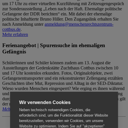
um 17 Uhr zu einer virtuellen Kurzführung mit Zeitzeugengespräch
zur Sonderausstellung „Leben nach der Haft. Ehemalige politische
Gefangene der DDR berichten“ ein. Mit dabei der ehemalige
politische Inhaftierte Bruno Hiller. Den Zugangslink erhalten Sie
nach Anmeldung unter
anmeldung@menschenrechtszentrum-
cottbus.de
.
Mehr erfahren
Ferienangebot | Spurensuche im ehemaligen
Gefängnis
Schülerinnen und Schüler können zudem am 13. August die
Ausstellungen der Gedenkstätte Zuchthaus Cottbus zwischen 10
und 17 Uhr kostenlos erkunden. Fotos, Originalobjekte, zwei
Gefangenentransporter und ein rekonstruierter Zellengang erzählen
Geschichten über Mut, Repression und Alltag in der SED-Diktatur.
Wieso wurden Menschen eingesperrt? Wie erging es ihnen während
und nach der Haft? Der Besuch erfolgt individuell ohne Betreuung
durch das Menschenrechtszentrum Cottbus. Für Begleitpersonen gilt
Wir verwenden Cookies
der reguläre Eintritt (8€ / ermäßigt 5€).
Mehr erfahren
Neben technisch notwendigen Cookies, die
erforderlich sind, um die Funktionalität dieser Website
bereitzustellen, verwenden wir Cookies, um unsere
Website zu optimieren. Indem Sie auf "akzeptieren"