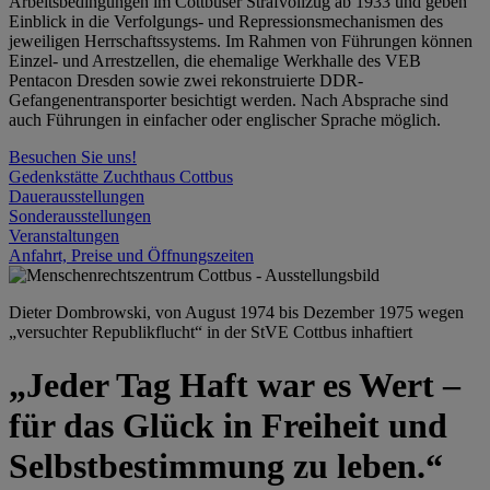
Arbeitsbedingungen im Cottbuser Strafvollzug ab 1933 und geben
Einblick in die Verfolgungs- und Repressionsmechanismen des
jeweiligen Herrschaftssystems. Im Rahmen von Führungen können
Einzel- und Arrestzellen, die ehemalige Werkhalle des VEB
Pentacon Dresden sowie zwei rekonstruierte DDR-
Gefangenentransporter besichtigt werden. Nach Absprache sind
auch Führungen in einfacher oder englischer Sprache möglich.
Besuchen Sie uns!
Gedenkstätte Zuchthaus Cottbus
Dauerausstellungen
Sonderausstellungen
Veranstaltungen
Anfahrt, Preise und Öffnungszeiten
Dieter Dombrowski, von August 1974 bis Dezember 1975 wegen
„versuchter Republikflucht“ in der StVE Cottbus inhaftiert
„Jeder Tag Haft war es Wert –
für das Glück in Freiheit und
Selbstbestimmung zu leben.“