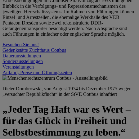
Arbeitsbedingungen im Cottbuser Strafvollzug ab 1933 und geben
Einblick in die Verfolgungs- und Repressionsmechanismen des
jeweiligen Herrschaftssystems. Im Rahmen von Führungen können
Einzel- und Arrestzellen, die ehemalige Werkhalle des VEB
Pentacon Dresden sowie zwei rekonstruierte DDR-
Gefangenentransporter besichtigt werden. Nach Absprache sind
auch Führungen in einfacher oder englischer Sprache möglich.
Besuchen Sie uns!
Gedenkstätte Zuchthaus Cottbus
Dauerausstellungen
Sonderausstellungen
Veranstaltungen
Anfahrt, Preise und Öffnungszeiten
Dieter Dombrowski, von August 1974 bis Dezember 1975 wegen
„versuchter Republikflucht“ in der StVE Cottbus inhaftiert
„Jeder Tag Haft war es Wert –
für das Glück in Freiheit und
Selbstbestimmung zu leben.“