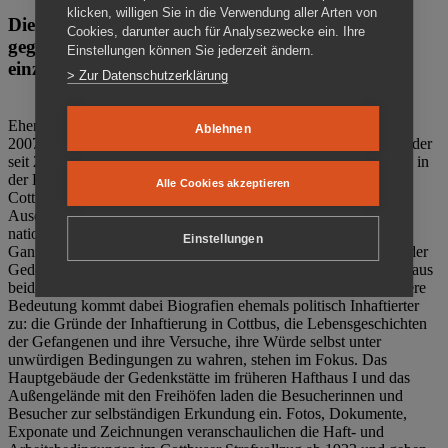
klicken, willigen Sie in die Verwendung aller Arten von
Die Gedenkstätte Zuchthaus Cottbus ist ein Ort
Cookies, darunter auch für Analysezwecke ein. Ihre
gegen das Vergessen. Anschaulich, nah und
Einstellungen können Sie jederzeit ändern.
einzigartig.
> Zur Datenschutzerklärung
Ehemalige politische Häftlinge der DDR gründeten im Oktober
Ablehnen
2007 den Verein Menschenrechtszentrum Cottbus e. V. (MRZ), der
seit 2011 Eigentümer des ehemaligen Gefängnisses (1860-2002) in
der Bautzener Straße und Träger der Gedenkstätte Zuchthaus
Alle Cookies akzeptieren
Cottbus ist. Im Zentrum der Arbeit der Gedenkstätte steht die
Auseinandersetzung mit politischem Unrecht während der
nationalsozialistischen Terrorherrschaft und der SED-Diktatur.
Einstellungen
Ganzjährig zeigen mehrere Dauer- und Sonderausstellungen in der
Gedenkstätte Zuchthaus Cottbus Beispiele politischen Unrechts aus
beiden deutschen Diktaturen des 20. Jahrhunderts. Eine besondere
Bedeutung kommt dabei Biografien ehemals politisch Inhaftierter
zu: die Gründe der Inhaftierung in Cottbus, die Lebensgeschichten
der Gefangenen und ihre Versuche, ihre Würde selbst unter
unwürdigen Bedingungen zu wahren, stehen im Fokus. Das
Hauptgebäude der Gedenkstätte im früheren Hafthaus I und das
Außengelände mit den Freihöfen laden die Besucherinnen und
Besucher zur selbständigen Erkundung ein. Fotos, Dokumente,
Exponate und Zeichnungen veranschaulichen die Haft- und