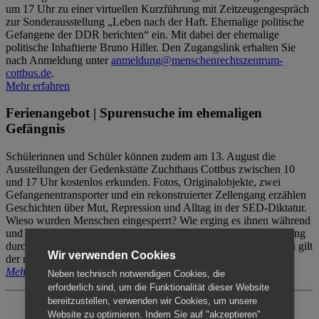
um 17 Uhr zu einer virtuellen Kurzführung mit Zeitzeugengespräch
zur Sonderausstellung „Leben nach der Haft. Ehemalige politische
Gefangene der DDR berichten“ ein. Mit dabei der ehemalige
politische Inhaftierte Bruno Hiller. Den Zugangslink erhalten Sie
nach Anmeldung unter
anmeldung@menschenrechtszentrum-
cottbus.de
.
Mehr erfahren
Ferienangebot | Spurensuche im ehemaligen
Gefängnis
Schülerinnen und Schüler können zudem am 13. August die
Ausstellungen der Gedenkstätte Zuchthaus Cottbus zwischen 10
und 17 Uhr kostenlos erkunden. Fotos, Originalobjekte, zwei
Gefangenentransporter und ein rekonstruierter Zellengang erzählen
Geschichten über Mut, Repression und Alltag in der SED-Diktatur.
Wieso wurden Menschen eingesperrt? Wie erging es ihnen während
und nach der Haft? Der Besuch erfolgt individuell ohne Betreuung
durch das Menschenrechtszentrum Cottbus. Für Begleitpersonen gilt
Wir verwenden Cookies
der reguläre Eintritt (8€ / ermäßigt 5€).
Mehr erfahren
Neben technisch notwendigen Cookies, die
erforderlich sind, um die Funktionalität dieser Website
bereitzustellen, verwenden wir Cookies, um unsere
Website zu optimieren. Indem Sie auf "akzeptieren"