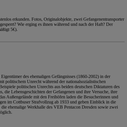
enlos erkunden. Fotos, Originalobjekte, zwei Gefangenentransporter
ngesperrt? Wie erging es ihnen während und nach der Haft? Der
äßigt 5€).
 Eigentümer des ehemaligen Gefängnisses (1860-2002) in der
it politischem Unrecht während der nationalsozialistischen
eispiele politischen Unrechts aus beiden deutschen Diktaturen des
us, die Lebensgeschichten der Gefangenen und ihre Versuche, ihre
das Außengelände mit den Freihöfen laden die Besucherinnen und
en im Cottbuser Strafvollzug ab 1933 und geben Einblick in die
, die ehemalige Werkhalle des VEB Pentacon Dresden sowie zwei
öglich.