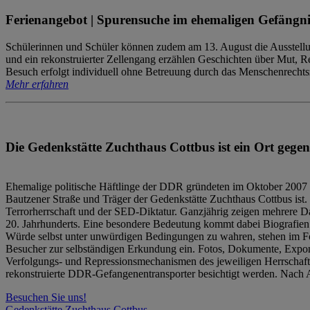
Ferienangebot | Spurensuche im ehemaligen Gefängni
Schülerinnen und Schüler können zudem am 13. August die Ausstellu
und ein rekonstruierter Zellengang erzählen Geschichten über Mut, 
Besuch erfolgt individuell ohne Betreuung durch das Menschenrechtszen
Mehr erfahren
Die Gedenkstätte Zuchthaus Cottbus ist ein Ort gegen
Ehemalige politische Häftlinge der DDR gründeten im Oktober 2007 
Bautzener Straße und Träger der Gedenkstätte Zuchthaus Cottbus ist. 
Terrorherrschaft und der SED-Diktatur. Ganzjährig zeigen mehrere Da
20. Jahrhunderts. Eine besondere Bedeutung kommt dabei Biografien e
Würde selbst unter unwürdigen Bedingungen zu wahren, stehen im Fo
Besucher zur selbständigen Erkundung ein. Fotos, Dokumente, Expon
Verfolgungs- und Repressionsmechanismen des jeweiligen Herrschaf
rekonstruierte DDR-Gefangenentransporter besichtigt werden. Nach A
Besuchen Sie uns!
Gedenkstätte Zuchthaus Cottbus