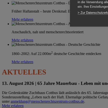
in die Verwendung all
ein. Ihre Einstellung
Früher Haftanstalt – heute Denkmal: Einen Ort im Wandel erle
> Zur Datenschutzerk
Mehr erfahren
Anschaulich, nah und menschenrechtsorientiert
Mehr erfahren
2
1860–2002: Auf 22.000m
deutsche Geschichte entdecken
Mehr erfahren
AKTUELLES
13. August 2026 |
65 Jahre Mauerbau - Leben mit und
Die Gedenkstätte Zuchthaus Cottbus lädt anlässlich des 65. Jahrest
Sonderausstellung „Leben nach der Haft. Ehemalige politische Gefang
unter
anmeldung@menschenrechtszentrum-cottbus.de
.
Mehr erfahren