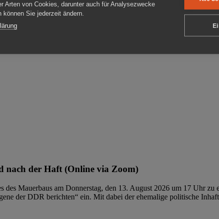
er Arten von Cookies, darunter auch für Analysezwecke
en können Sie jederzeit ändern.
ben
lärung
Ei
 nach der Haft (Online via Zoom)
ages des Mauerbaus am Donnerstag, den 13. August 2026 um 17 Uhr zu e
ene der DDR berichten“ ein. Mit dabei der ehemalige politische Inhaf