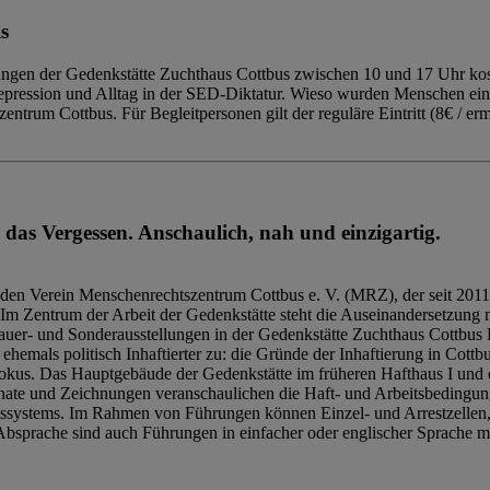
s
ngen der Gedenkstätte Zuchthaus Cottbus zwischen 10 und 17 Uhr kost
Repression und Alltag in der SED-Diktatur. Wieso wurden Menschen ei
trum Cottbus. Für Begleitpersonen gilt der reguläre Eintritt (8€ / erm
 das Vergessen. Anschaulich, nah und einzigartig.
den Verein Menschenrechtszentrum Cottbus e. V. (MRZ), der seit 2011
Im Zentrum der Arbeit der Gedenkstätte steht die Auseinandersetzung m
uer- und Sonderausstellungen in der Gedenkstätte Zuchthaus Cottbus B
hemals politisch Inhaftierter zu: die Gründe der Inhaftierung in Cottb
kus. Das Hauptgebäude der Gedenkstätte im früheren Hafthaus I und 
ate und Zeichnungen veranschaulichen die Haft- und Arbeitsbedingung
tssystems. Im Rahmen von Führungen können Einzel- und Arrestzellen
bsprache sind auch Führungen in einfacher oder englischer Sprache m