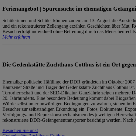
Ferienangebot | Spurensuche im ehemaligen Gefängni
Schülerinnen und Schüler können zudem am 13. August die Ausstellu
und ein rekonstruierter Zellengang erzählen Geschichten über Mut, 
Besuch erfolgt individuell ohne Betreuung durch das Menschenrechtszen
Mehr erfahren
Die Gedenkstätte Zuchthaus Cottbus ist ein Ort gegen
Ehemalige politische Häftlinge der DDR gründeten im Oktober 2007 
Bautzener Straße und Träger der Gedenkstätte Zuchthaus Cottbus ist. 
Terrorherrschaft und der SED-Diktatur. Ganzjährig zeigen mehrere Da
20. Jahrhunderts. Eine besondere Bedeutung kommt dabei Biografien e
Würde selbst unter unwürdigen Bedingungen zu wahren, stehen im Fo
Besucher zur selbständigen Erkundung ein. Fotos, Dokumente, Expon
Verfolgungs- und Repressionsmechanismen des jeweiligen Herrschaf
rekonstruierte DDR-Gefangenentransporter besichtigt werden. Nach A
Besuchen Sie uns!
Gedenkstätte Zuchthaus Cottbus