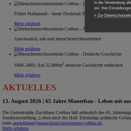
in die Verwendung all
ein. Ihre Einstellung
Früher Haftanstalt – heute Denkmal: Einen Ort im Wandel erle
> Zur Datenschutzerk
Mehr erfahren
Anschaulich, nah und menschenrechtsorientiert
Mehr erfahren
2
1860–2002: Auf 22.000m
deutsche Geschichte entdecken
Mehr erfahren
AKTUELLES
13. August 2026 |
65 Jahre Mauerbau - Leben mit und
Die Gedenkstätte Zuchthaus Cottbus lädt anlässlich des 65. Jahrest
Sonderausstellung „Leben nach der Haft. Ehemalige politische Gefang
unter
anmeldung@menschenrechtszentrum-cottbus.de
.
Mehr erfahren