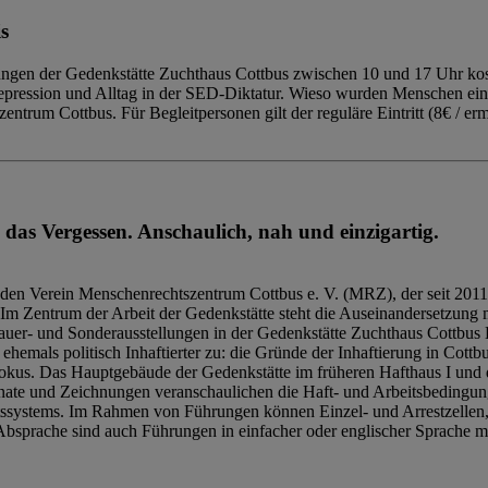
s
ngen der Gedenkstätte Zuchthaus Cottbus zwischen 10 und 17 Uhr kost
Repression und Alltag in der SED-Diktatur. Wieso wurden Menschen ei
trum Cottbus. Für Begleitpersonen gilt der reguläre Eintritt (8€ / erm
 das Vergessen. Anschaulich, nah und einzigartig.
den Verein Menschenrechtszentrum Cottbus e. V. (MRZ), der seit 2011
Im Zentrum der Arbeit der Gedenkstätte steht die Auseinandersetzung m
uer- und Sonderausstellungen in der Gedenkstätte Zuchthaus Cottbus B
hemals politisch Inhaftierter zu: die Gründe der Inhaftierung in Cottb
kus. Das Hauptgebäude der Gedenkstätte im früheren Hafthaus I und 
ate und Zeichnungen veranschaulichen die Haft- und Arbeitsbedingung
tssystems. Im Rahmen von Führungen können Einzel- und Arrestzellen
bsprache sind auch Führungen in einfacher oder englischer Sprache m