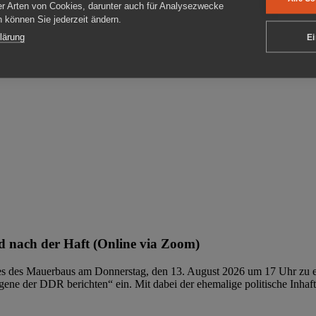
er Arten von Cookies, darunter auch für Analysezwecke
en können Sie jederzeit ändern.
ben
lärung
Ei
 nach der Haft (Online via Zoom)
ages des Mauerbaus am Donnerstag, den 13. August 2026 um 17 Uhr zu e
ene der DDR berichten“ ein. Mit dabei der ehemalige politische Inhaf