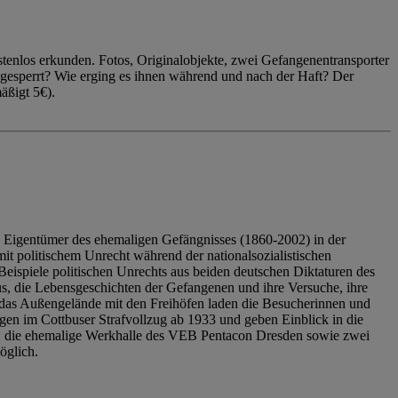
enlos erkunden. Fotos, Originalobjekte, zwei Gefangenentransporter
ngesperrt? Wie erging es ihnen während und nach der Haft? Der
äßigt 5€).
 Eigentümer des ehemaligen Gefängnisses (1860-2002) in der
it politischem Unrecht während der nationalsozialistischen
eispiele politischen Unrechts aus beiden deutschen Diktaturen des
us, die Lebensgeschichten der Gefangenen und ihre Versuche, ihre
das Außengelände mit den Freihöfen laden die Besucherinnen und
en im Cottbuser Strafvollzug ab 1933 und geben Einblick in die
, die ehemalige Werkhalle des VEB Pentacon Dresden sowie zwei
öglich.