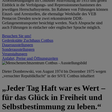
Arbeitsbedingungen im Cottbuser Strafvollzug ab 1933 und geben
Einblick in die Verfolgungs- und Repressionsmechanismen des
jeweiligen Herrschaftssystems. Im Rahmen von Führungen können
Einzel- und Arrestzellen, die ehemalige Werkhalle des VEB
Pentacon Dresden sowie zwei rekonstruierte DDR-
Gefangenentransporter besichtigt werden. Nach Absprache sind
auch Führungen in einfacher oder englischer Sprache möglich.
Besuchen Sie uns!
Gedenkstätte Zuchthaus Cottbus
Dauerausstellungen
Sonderausstellungen
Veranstaltungen
Anfahrt, Preise und Öffnungszeiten
Dieter Dombrowski, von August 1974 bis Dezember 1975 wegen
„versuchter Republikflucht“ in der StVE Cottbus inhaftiert
„Jeder Tag Haft war es Wert –
für das Glück in Freiheit und
Selbstbestimmung zu leben.“