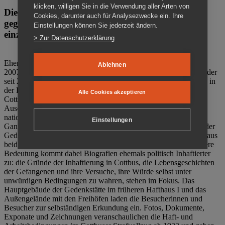
klicken, willigen Sie in die Verwendung aller Arten von
Die Gedenkstätte Zuchthaus Cottbus ist ein Ort
Cookies, darunter auch für Analysezwecke ein. Ihre
gegen das Vergessen. Anschaulich, nah und
Einstellungen können Sie jederzeit ändern.
einzigartig.
> Zur Datenschutzerklärung
Ehemalige politische Häftlinge der DDR gründeten im Oktober
Ablehnen
2007 den Verein Menschenrechtszentrum Cottbus e. V. (MRZ), der
seit 2011 Eigentümer des ehemaligen Gefängnisses (1860-2002) in
der Bautzener Straße und Träger der Gedenkstätte Zuchthaus
Alle Cookies akzeptieren
Cottbus ist. Im Zentrum der Arbeit der Gedenkstätte steht die
Auseinandersetzung mit politischem Unrecht während der
nationalsozialistischen Terrorherrschaft und der SED-Diktatur.
Einstellungen
Ganzjährig zeigen mehrere Dauer- und Sonderausstellungen in der
Gedenkstätte Zuchthaus Cottbus Beispiele politischen Unrechts aus
beiden deutschen Diktaturen des 20. Jahrhunderts. Eine besondere
Bedeutung kommt dabei Biografien ehemals politisch Inhaftierter
zu: die Gründe der Inhaftierung in Cottbus, die Lebensgeschichten
der Gefangenen und ihre Versuche, ihre Würde selbst unter
unwürdigen Bedingungen zu wahren, stehen im Fokus. Das
Hauptgebäude der Gedenkstätte im früheren Hafthaus I und das
Außengelände mit den Freihöfen laden die Besucherinnen und
Besucher zur selbständigen Erkundung ein. Fotos, Dokumente,
Exponate und Zeichnungen veranschaulichen die Haft- und