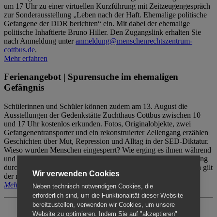
um 17 Uhr zu einer virtuellen Kurzführung mit Zeitzeugengespräch
zur Sonderausstellung „Leben nach der Haft. Ehemalige politische
Gefangene der DDR berichten“ ein. Mit dabei der ehemalige
politische Inhaftierte Bruno Hiller. Den Zugangslink erhalten Sie
nach Anmeldung unter
anmeldung@menschenrechtszentrum-
cottbus.de
.
Mehr erfahren
Ferienangebot | Spurensuche im ehemaligen
Gefängnis
Schülerinnen und Schüler können zudem am 13. August die
Ausstellungen der Gedenkstätte Zuchthaus Cottbus zwischen 10
und 17 Uhr kostenlos erkunden. Fotos, Originalobjekte, zwei
Gefangenentransporter und ein rekonstruierter Zellengang erzählen
Geschichten über Mut, Repression und Alltag in der SED-Diktatur.
Wieso wurden Menschen eingesperrt? Wie erging es ihnen während
und nach der Haft? Der Besuch erfolgt individuell ohne Betreuung
durch das Menschenrechtszentrum Cottbus. Für Begleitpersonen gilt
Wir verwenden Cookies
der reguläre Eintritt (8€ / ermäßigt 5€).
Mehr erfahren
Neben technisch notwendigen Cookies, die
erforderlich sind, um die Funktionalität dieser Website
bereitzustellen, verwenden wir Cookies, um unsere
Website zu optimieren. Indem Sie auf "akzeptieren"