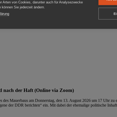
er Arten von Cookies, darunter auch für Analysezwecke
en können Sie jederzeit ändern.
ben
lärung
Ei
 nach der Haft (Online via Zoom)
ages des Mauerbaus am Donnerstag, den 13. August 2026 um 17 Uhr zu e
ene der DDR berichten“ ein. Mit dabei der ehemalige politische Inhaf