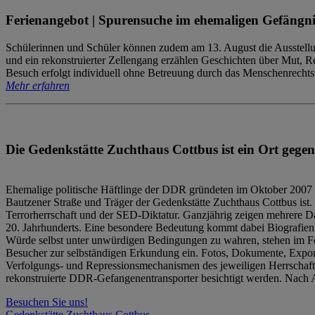
Ferienangebot | Spurensuche im ehemaligen Gefängni
Schülerinnen und Schüler können zudem am 13. August die Ausstellu
und ein rekonstruierter Zellengang erzählen Geschichten über Mut, 
Besuch erfolgt individuell ohne Betreuung durch das Menschenrechtszen
Mehr erfahren
Die Gedenkstätte Zuchthaus Cottbus ist ein Ort gegen
Ehemalige politische Häftlinge der DDR gründeten im Oktober 2007 
Bautzener Straße und Träger der Gedenkstätte Zuchthaus Cottbus ist. 
Terrorherrschaft und der SED-Diktatur. Ganzjährig zeigen mehrere Da
20. Jahrhunderts. Eine besondere Bedeutung kommt dabei Biografien e
Würde selbst unter unwürdigen Bedingungen zu wahren, stehen im Fo
Besucher zur selbständigen Erkundung ein. Fotos, Dokumente, Expon
Verfolgungs- und Repressionsmechanismen des jeweiligen Herrschaf
rekonstruierte DDR-Gefangenentransporter besichtigt werden. Nach A
Besuchen Sie uns!
Gedenkstätte Zuchthaus Cottbus