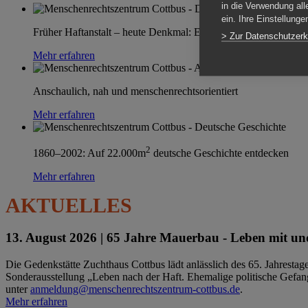
in die Verwendung all
ein. Ihre Einstellung
Früher Haftanstalt – heute Denkmal: Einen Ort im Wandel erle
> Zur Datenschutzerk
Mehr erfahren
Anschaulich, nah und menschenrechtsorientiert
Mehr erfahren
2
1860–2002: Auf 22.000m
deutsche Geschichte entdecken
Mehr erfahren
AKTUELLES
13. August 2026 |
65 Jahre Mauerbau - Leben mit und
Die Gedenkstätte Zuchthaus Cottbus lädt anlässlich des 65. Jahrest
Sonderausstellung „Leben nach der Haft. Ehemalige politische Gefang
unter
anmeldung@menschenrechtszentrum-cottbus.de
.
Mehr erfahren