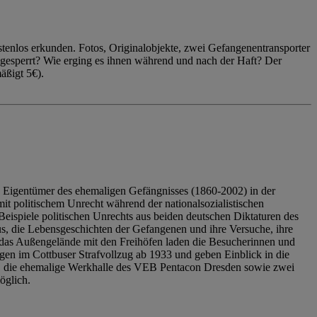
enlos erkunden. Fotos, Originalobjekte, zwei Gefangenentransporter
ngesperrt? Wie erging es ihnen während und nach der Haft? Der
äßigt 5€).
 Eigentümer des ehemaligen Gefängnisses (1860-2002) in der
it politischem Unrecht während der nationalsozialistischen
eispiele politischen Unrechts aus beiden deutschen Diktaturen des
us, die Lebensgeschichten der Gefangenen und ihre Versuche, ihre
das Außengelände mit den Freihöfen laden die Besucherinnen und
en im Cottbuser Strafvollzug ab 1933 und geben Einblick in die
, die ehemalige Werkhalle des VEB Pentacon Dresden sowie zwei
öglich.