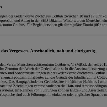
s
ngen der Gedenkstätte Zuchthaus Cottbus zwischen 10 und 17 Uhr kost
Repression und Alltag in der SED-Diktatur. Wieso wurden Menschen ei
trum Cottbus. Für Begleitpersonen gilt der reguläre Eintritt (8€ / erm
 das Vergessen. Anschaulich, nah und einzigartig.
den Verein Menschenrechtszentrum Cottbus e. V. (MRZ), der seit 2011
Im Zentrum der Arbeit der Gedenkstätte steht die Auseinandersetzung m
uer- und Sonderausstellungen in der Gedenkstätte Zuchthaus Cottbus B
hemals politisch Inhaftierter zu: die Gründe der Inhaftierung in Cottb
kus. Das Hauptgebäude der Gedenkstätte im früheren Hafthaus I und 
ate und Zeichnungen veranschaulichen die Haft- und Arbeitsbedingung
tssystems. Im Rahmen von Führungen können Einzel- und Arrestzellen
bsprache sind auch Führungen in einfacher oder englischer Sprache m