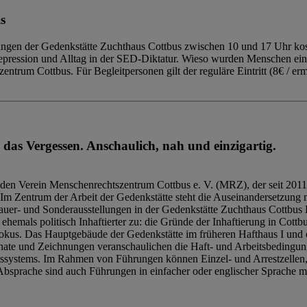
s
ngen der Gedenkstätte Zuchthaus Cottbus zwischen 10 und 17 Uhr kost
Repression und Alltag in der SED-Diktatur. Wieso wurden Menschen ei
trum Cottbus. Für Begleitpersonen gilt der reguläre Eintritt (8€ / erm
 das Vergessen. Anschaulich, nah und einzigartig.
den Verein Menschenrechtszentrum Cottbus e. V. (MRZ), der seit 2011
Im Zentrum der Arbeit der Gedenkstätte steht die Auseinandersetzung m
uer- und Sonderausstellungen in der Gedenkstätte Zuchthaus Cottbus B
hemals politisch Inhaftierter zu: die Gründe der Inhaftierung in Cottb
kus. Das Hauptgebäude der Gedenkstätte im früheren Hafthaus I und 
ate und Zeichnungen veranschaulichen die Haft- und Arbeitsbedingung
tssystems. Im Rahmen von Führungen können Einzel- und Arrestzellen
bsprache sind auch Führungen in einfacher oder englischer Sprache m