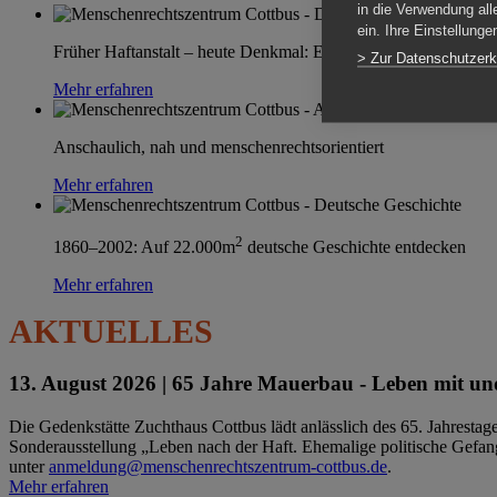
in die Verwendung all
ein. Ihre Einstellung
Früher Haftanstalt – heute Denkmal: Einen Ort im Wandel erle
> Zur Datenschutzerk
Mehr erfahren
Anschaulich, nah und menschenrechtsorientiert
Mehr erfahren
2
1860–2002: Auf 22.000m
deutsche Geschichte entdecken
Mehr erfahren
AKTUELLES
13. August 2026 |
65 Jahre Mauerbau - Leben mit und
Die Gedenkstätte Zuchthaus Cottbus lädt anlässlich des 65. Jahrest
Sonderausstellung „Leben nach der Haft. Ehemalige politische Gefang
unter
anmeldung@menschenrechtszentrum-cottbus.de
.
Mehr erfahren