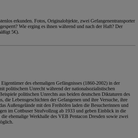
enlos erkunden. Fotos, Originalobjekte, zwei Gefangenentransporter
ngesperrt? Wie erging es ihnen während und nach der Haft? Der
äßigt 5€).
 Eigentümer des ehemaligen Gefängnisses (1860-2002) in der
it politischem Unrecht während der nationalsozialistischen
eispiele politischen Unrechts aus beiden deutschen Diktaturen des
us, die Lebensgeschichten der Gefangenen und ihre Versuche, ihre
das Außengelände mit den Freihöfen laden die Besucherinnen und
en im Cottbuser Strafvollzug ab 1933 und geben Einblick in die
, die ehemalige Werkhalle des VEB Pentacon Dresden sowie zwei
öglich.