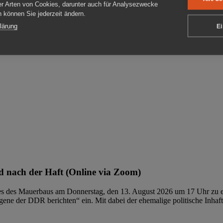
er Arten von Cookies, darunter auch für Analysezwecke
en können Sie jederzeit ändern.
ben
lärung
Ei
 nach der Haft (Online via Zoom)
ages des Mauerbaus am Donnerstag, den 13. August 2026 um 17 Uhr zu e
ene der DDR berichten“ ein. Mit dabei der ehemalige politische Inhaf