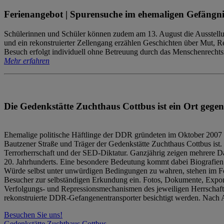
Ferienangebot | Spurensuche im ehemaligen Gefängni
Schülerinnen und Schüler können zudem am 13. August die Ausstellu
und ein rekonstruierter Zellengang erzählen Geschichten über Mut, 
Besuch erfolgt individuell ohne Betreuung durch das Menschenrechtszen
Mehr erfahren
Die Gedenkstätte Zuchthaus Cottbus ist ein Ort gegen
Ehemalige politische Häftlinge der DDR gründeten im Oktober 2007 
Bautzener Straße und Träger der Gedenkstätte Zuchthaus Cottbus ist. 
Terrorherrschaft und der SED-Diktatur. Ganzjährig zeigen mehrere Da
20. Jahrhunderts. Eine besondere Bedeutung kommt dabei Biografien e
Würde selbst unter unwürdigen Bedingungen zu wahren, stehen im Fo
Besucher zur selbständigen Erkundung ein. Fotos, Dokumente, Expon
Verfolgungs- und Repressionsmechanismen des jeweiligen Herrschaf
rekonstruierte DDR-Gefangenentransporter besichtigt werden. Nach A
Besuchen Sie uns!
Gedenkstätte Zuchthaus Cottbus