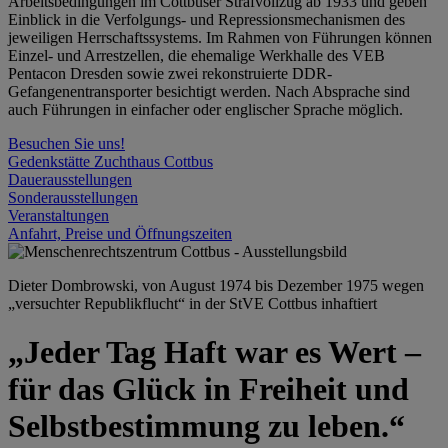
Arbeitsbedingungen im Cottbuser Strafvollzug ab 1933 und geben
Einblick in die Verfolgungs- und Repressionsmechanismen des
jeweiligen Herrschaftssystems. Im Rahmen von Führungen können
Einzel- und Arrestzellen, die ehemalige Werkhalle des VEB
Pentacon Dresden sowie zwei rekonstruierte DDR-
Gefangenentransporter besichtigt werden. Nach Absprache sind
auch Führungen in einfacher oder englischer Sprache möglich.
Besuchen Sie uns!
Gedenkstätte Zuchthaus Cottbus
Dauerausstellungen
Sonderausstellungen
Veranstaltungen
Anfahrt, Preise und Öffnungszeiten
Dieter Dombrowski, von August 1974 bis Dezember 1975 wegen
„versuchter Republikflucht“ in der StVE Cottbus inhaftiert
„Jeder Tag Haft war es Wert –
für das Glück in Freiheit und
Selbstbestimmung zu leben.“