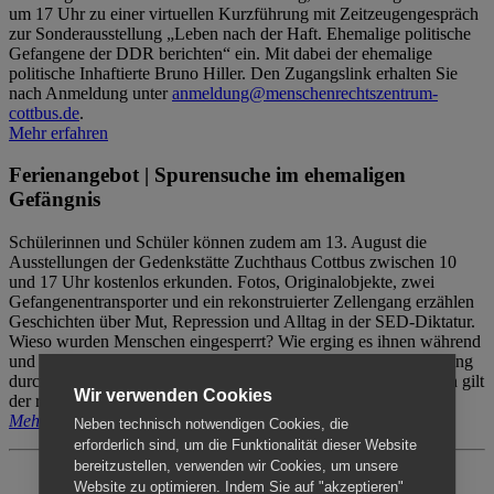
um 17 Uhr zu einer virtuellen Kurzführung mit Zeitzeugengespräch
zur Sonderausstellung „Leben nach der Haft. Ehemalige politische
Gefangene der DDR berichten“ ein. Mit dabei der ehemalige
politische Inhaftierte Bruno Hiller. Den Zugangslink erhalten Sie
nach Anmeldung unter
anmeldung@menschenrechtszentrum-
cottbus.de
.
Mehr erfahren
Ferienangebot | Spurensuche im ehemaligen
Gefängnis
Schülerinnen und Schüler können zudem am 13. August die
Ausstellungen der Gedenkstätte Zuchthaus Cottbus zwischen 10
und 17 Uhr kostenlos erkunden. Fotos, Originalobjekte, zwei
Gefangenentransporter und ein rekonstruierter Zellengang erzählen
Geschichten über Mut, Repression und Alltag in der SED-Diktatur.
Wieso wurden Menschen eingesperrt? Wie erging es ihnen während
und nach der Haft? Der Besuch erfolgt individuell ohne Betreuung
durch das Menschenrechtszentrum Cottbus. Für Begleitpersonen gilt
Wir verwenden Cookies
der reguläre Eintritt (8€ / ermäßigt 5€).
Mehr erfahren
Neben technisch notwendigen Cookies, die
erforderlich sind, um die Funktionalität dieser Website
bereitzustellen, verwenden wir Cookies, um unsere
Website zu optimieren. Indem Sie auf "akzeptieren"