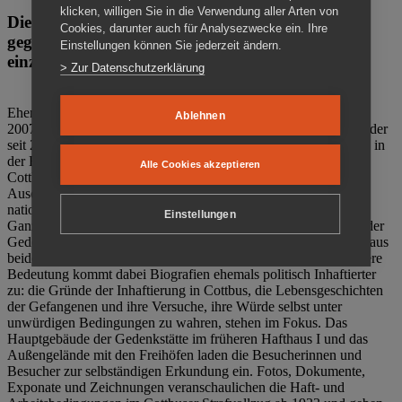
klicken, willigen Sie in die Verwendung aller Arten von
Die Gedenkstätte Zuchthaus Cottbus ist ein Ort
Cookies, darunter auch für Analysezwecke ein. Ihre
gegen das Vergessen. Anschaulich, nah und
Einstellungen können Sie jederzeit ändern.
einzigartig.
> Zur Datenschutzerklärung
Ehemalige politische Häftlinge der DDR gründeten im Oktober
Ablehnen
2007 den Verein Menschenrechtszentrum Cottbus e. V. (MRZ), der
seit 2011 Eigentümer des ehemaligen Gefängnisses (1860-2002) in
der Bautzener Straße und Träger der Gedenkstätte Zuchthaus
Alle Cookies akzeptieren
Cottbus ist. Im Zentrum der Arbeit der Gedenkstätte steht die
Auseinandersetzung mit politischem Unrecht während der
nationalsozialistischen Terrorherrschaft und der SED-Diktatur.
Einstellungen
Ganzjährig zeigen mehrere Dauer- und Sonderausstellungen in der
Gedenkstätte Zuchthaus Cottbus Beispiele politischen Unrechts aus
beiden deutschen Diktaturen des 20. Jahrhunderts. Eine besondere
Bedeutung kommt dabei Biografien ehemals politisch Inhaftierter
zu: die Gründe der Inhaftierung in Cottbus, die Lebensgeschichten
der Gefangenen und ihre Versuche, ihre Würde selbst unter
unwürdigen Bedingungen zu wahren, stehen im Fokus. Das
Hauptgebäude der Gedenkstätte im früheren Hafthaus I und das
Außengelände mit den Freihöfen laden die Besucherinnen und
Besucher zur selbständigen Erkundung ein. Fotos, Dokumente,
Exponate und Zeichnungen veranschaulichen die Haft- und