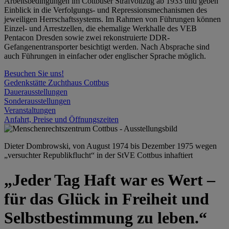
Arbeitsbedingungen im Cottbuser Strafvollzug ab 1933 und geben
Einblick in die Verfolgungs- und Repressionsmechanismen des
jeweiligen Herrschaftssystems. Im Rahmen von Führungen können
Einzel- und Arrestzellen, die ehemalige Werkhalle des VEB
Pentacon Dresden sowie zwei rekonstruierte DDR-
Gefangenentransporter besichtigt werden. Nach Absprache sind
auch Führungen in einfacher oder englischer Sprache möglich.
Besuchen Sie uns!
Gedenkstätte Zuchthaus Cottbus
Dauerausstellungen
Sonderausstellungen
Veranstaltungen
Anfahrt, Preise und Öffnungszeiten
Dieter Dombrowski, von August 1974 bis Dezember 1975 wegen
„versuchter Republikflucht“ in der StVE Cottbus inhaftiert
„Jeder Tag Haft war es Wert –
für das Glück in Freiheit und
Selbstbestimmung zu leben.“