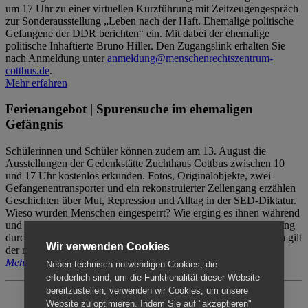
um 17 Uhr zu einer virtuellen Kurzführung mit Zeitzeugengespräch
zur Sonderausstellung „Leben nach der Haft. Ehemalige politische
Gefangene der DDR berichten“ ein. Mit dabei der ehemalige
politische Inhaftierte Bruno Hiller. Den Zugangslink erhalten Sie
nach Anmeldung unter
anmeldung@menschenrechtszentrum-
cottbus.de
.
Mehr erfahren
Ferienangebot | Spurensuche im ehemaligen
Gefängnis
Schülerinnen und Schüler können zudem am 13. August die
Ausstellungen der Gedenkstätte Zuchthaus Cottbus zwischen 10
und 17 Uhr kostenlos erkunden. Fotos, Originalobjekte, zwei
Gefangenentransporter und ein rekonstruierter Zellengang erzählen
Geschichten über Mut, Repression und Alltag in der SED-Diktatur.
Wieso wurden Menschen eingesperrt? Wie erging es ihnen während
und nach der Haft? Der Besuch erfolgt individuell ohne Betreuung
durch das Menschenrechtszentrum Cottbus. Für Begleitpersonen gilt
Wir verwenden Cookies
der reguläre Eintritt (8€ / ermäßigt 5€).
Mehr erfahren
Neben technisch notwendigen Cookies, die
erforderlich sind, um die Funktionalität dieser Website
bereitzustellen, verwenden wir Cookies, um unsere
Website zu optimieren. Indem Sie auf "akzeptieren"