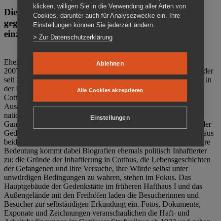
klicken, willigen Sie in die Verwendung aller Arten von
Die Gedenkstätte Zuchthaus Cottbus ist ein Ort
Cookies, darunter auch für Analysezwecke ein. Ihre
gegen das Vergessen. Anschaulich, nah und
Einstellungen können Sie jederzeit ändern.
einzigartig.
> Zur Datenschutzerklärung
Ehemalige politische Häftlinge der DDR gründeten im Oktober
Ablehnen
2007 den Verein Menschenrechtszentrum Cottbus e. V. (MRZ), der
seit 2011 Eigentümer des ehemaligen Gefängnisses (1860-2002) in
der Bautzener Straße und Träger der Gedenkstätte Zuchthaus
Alle Cookies akzeptieren
Cottbus ist. Im Zentrum der Arbeit der Gedenkstätte steht die
Auseinandersetzung mit politischem Unrecht während der
nationalsozialistischen Terrorherrschaft und der SED-Diktatur.
Einstellungen
Ganzjährig zeigen mehrere Dauer- und Sonderausstellungen in der
Gedenkstätte Zuchthaus Cottbus Beispiele politischen Unrechts aus
beiden deutschen Diktaturen des 20. Jahrhunderts. Eine besondere
Bedeutung kommt dabei Biografien ehemals politisch Inhaftierter
zu: die Gründe der Inhaftierung in Cottbus, die Lebensgeschichten
der Gefangenen und ihre Versuche, ihre Würde selbst unter
unwürdigen Bedingungen zu wahren, stehen im Fokus. Das
Hauptgebäude der Gedenkstätte im früheren Hafthaus I und das
Außengelände mit den Freihöfen laden die Besucherinnen und
Besucher zur selbständigen Erkundung ein. Fotos, Dokumente,
Exponate und Zeichnungen veranschaulichen die Haft- und