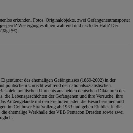
enlos erkunden. Fotos, Originalobjekte, zwei Gefangenentransporter
ngesperrt? Wie erging es ihnen während und nach der Haft? Der
äßigt 5€).
 Eigentümer des ehemaligen Gefängnisses (1860-2002) in der
it politischem Unrecht während der nationalsozialistischen
eispiele politischen Unrechts aus beiden deutschen Diktaturen des
us, die Lebensgeschichten der Gefangenen und ihre Versuche, ihre
das Außengelände mit den Freihöfen laden die Besucherinnen und
en im Cottbuser Strafvollzug ab 1933 und geben Einblick in die
, die ehemalige Werkhalle des VEB Pentacon Dresden sowie zwei
öglich.