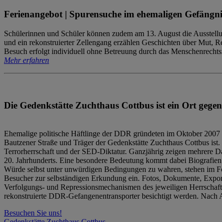
Ferienangebot | Spurensuche im ehemaligen Gefängni
Schülerinnen und Schüler können zudem am 13. August die Ausstellu
und ein rekonstruierter Zellengang erzählen Geschichten über Mut, 
Besuch erfolgt individuell ohne Betreuung durch das Menschenrechtszen
Mehr erfahren
Die Gedenkstätte Zuchthaus Cottbus ist ein Ort gegen
Ehemalige politische Häftlinge der DDR gründeten im Oktober 2007 
Bautzener Straße und Träger der Gedenkstätte Zuchthaus Cottbus ist. 
Terrorherrschaft und der SED-Diktatur. Ganzjährig zeigen mehrere Da
20. Jahrhunderts. Eine besondere Bedeutung kommt dabei Biografien e
Würde selbst unter unwürdigen Bedingungen zu wahren, stehen im Fo
Besucher zur selbständigen Erkundung ein. Fotos, Dokumente, Expon
Verfolgungs- und Repressionsmechanismen des jeweiligen Herrschaf
rekonstruierte DDR-Gefangenentransporter besichtigt werden. Nach A
Besuchen Sie uns!
Gedenkstätte Zuchthaus Cottbus