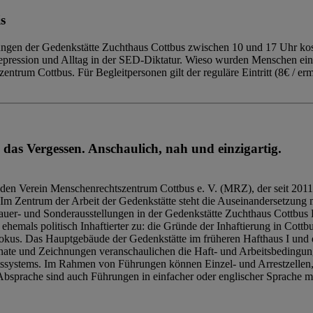
s
ngen der Gedenkstätte Zuchthaus Cottbus zwischen 10 und 17 Uhr kost
Repression und Alltag in der SED-Diktatur. Wieso wurden Menschen ei
trum Cottbus. Für Begleitpersonen gilt der reguläre Eintritt (8€ / erm
 das Vergessen. Anschaulich, nah und einzigartig.
den Verein Menschenrechtszentrum Cottbus e. V. (MRZ), der seit 2011
Im Zentrum der Arbeit der Gedenkstätte steht die Auseinandersetzung m
uer- und Sonderausstellungen in der Gedenkstätte Zuchthaus Cottbus B
hemals politisch Inhaftierter zu: die Gründe der Inhaftierung in Cottb
kus. Das Hauptgebäude der Gedenkstätte im früheren Hafthaus I und 
ate und Zeichnungen veranschaulichen die Haft- und Arbeitsbedingung
tssystems. Im Rahmen von Führungen können Einzel- und Arrestzellen
bsprache sind auch Führungen in einfacher oder englischer Sprache m