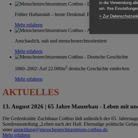
in die Verwendung all
ein. Ihre Einstellung
Früher Haftanstalt – heute Denkmal: Einen Ort im Wandel erle
> Zur Datenschutzerk
Mehr erfahren
Anschaulich, nah und menschenrechtsorientiert
Mehr erfahren
2
1860–2002: Auf 22.000m
deutsche Geschichte entdecken
Mehr erfahren
AKTUELLES
13. August 2026 |
65 Jahre Mauerbau - Leben mit und
Die Gedenkstätte Zuchthaus Cottbus lädt anlässlich des 65. Jahrest
Sonderausstellung „Leben nach der Haft. Ehemalige politische Gefang
unter
anmeldung@menschenrechtszentrum-cottbus.de
.
Mehr erfahren