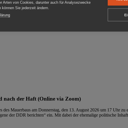
er Arten von Cookies, darunter auch für Analysezwecke
en können Sie jederzeit ändern.
ben
lärung
Ei
 nach der Haft (Online via Zoom)
ages des Mauerbaus am Donnerstag, den 13. August 2026 um 17 Uhr zu e
ene der DDR berichten“ ein. Mit dabei der ehemalige politische Inhaf