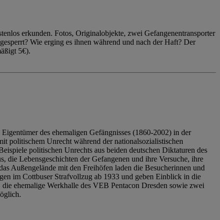
enlos erkunden. Fotos, Originalobjekte, zwei Gefangenentransporter
ngesperrt? Wie erging es ihnen während und nach der Haft? Der
äßigt 5€).
 Eigentümer des ehemaligen Gefängnisses (1860-2002) in der
it politischem Unrecht während der nationalsozialistischen
eispiele politischen Unrechts aus beiden deutschen Diktaturen des
us, die Lebensgeschichten der Gefangenen und ihre Versuche, ihre
das Außengelände mit den Freihöfen laden die Besucherinnen und
en im Cottbuser Strafvollzug ab 1933 und geben Einblick in die
, die ehemalige Werkhalle des VEB Pentacon Dresden sowie zwei
öglich.