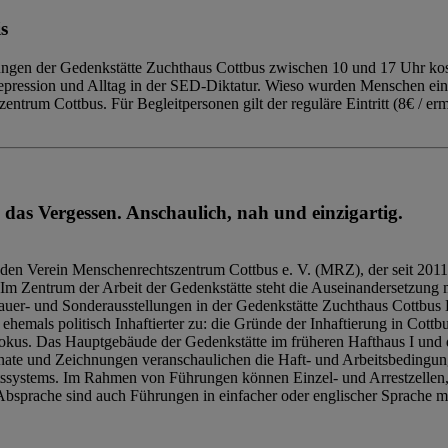
s
ngen der Gedenkstätte Zuchthaus Cottbus zwischen 10 und 17 Uhr kost
Repression und Alltag in der SED-Diktatur. Wieso wurden Menschen ei
trum Cottbus. Für Begleitpersonen gilt der reguläre Eintritt (8€ / erm
 das Vergessen. Anschaulich, nah und einzigartig.
den Verein Menschenrechtszentrum Cottbus e. V. (MRZ), der seit 2011
Im Zentrum der Arbeit der Gedenkstätte steht die Auseinandersetzung m
uer- und Sonderausstellungen in der Gedenkstätte Zuchthaus Cottbus B
hemals politisch Inhaftierter zu: die Gründe der Inhaftierung in Cottb
kus. Das Hauptgebäude der Gedenkstätte im früheren Hafthaus I und 
ate und Zeichnungen veranschaulichen die Haft- und Arbeitsbedingung
tssystems. Im Rahmen von Führungen können Einzel- und Arrestzellen
bsprache sind auch Führungen in einfacher oder englischer Sprache m