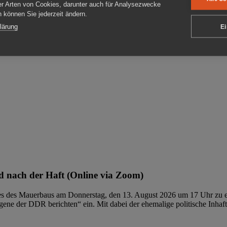
er Arten von Cookies, darunter auch für Analysezwecke
en können Sie jederzeit ändern.
ben
lärung
Ei
 nach der Haft (Online via Zoom)
ages des Mauerbaus am Donnerstag, den 13. August 2026 um 17 Uhr zu e
ene der DDR berichten“ ein. Mit dabei der ehemalige politische Inhaf