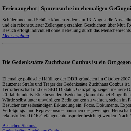
Ferienangebot | Spurensuche im ehemaligen Gefängni
Schülerinnen und Schüler können zudem am 13. August die Ausstellu
und ein rekonstruierter Zellengang erzählen Geschichten über Mut, 
Besuch erfolgt individuell ohne Betreuung durch das Menschenrechtszen
Mehr erfahren
Die Gedenkstätte Zuchthaus Cottbus ist ein Ort gegen
Ehemalige politische Häftlinge der DDR gründeten im Oktober 2007 
Bautzener Straße und Träger der Gedenkstätte Zuchthaus Cottbus ist. 
Terrorherrschaft und der SED-Diktatur. Ganzjährig zeigen mehrere Da
20. Jahrhunderts. Eine besondere Bedeutung kommt dabei Biografien e
Würde selbst unter unwürdigen Bedingungen zu wahren, stehen im Fo
Besucher zur selbständigen Erkundung ein. Fotos, Dokumente, Expon
Verfolgungs- und Repressionsmechanismen des jeweiligen Herrschaf
rekonstruierte DDR-Gefangenentransporter besichtigt werden. Nach A
Besuchen Sie uns!
Gedenkstätte Zuchthaus Cottbus