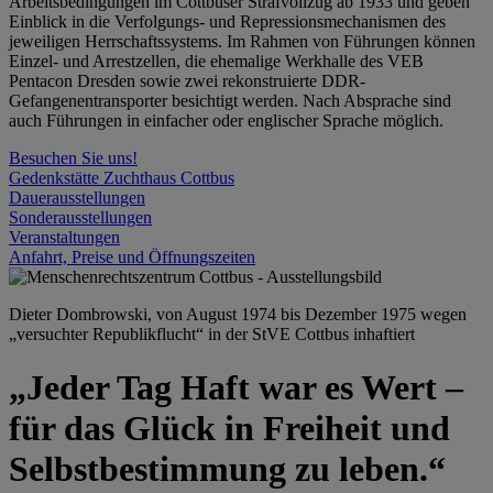
Arbeitsbedingungen im Cottbuser Strafvollzug ab 1933 und geben
Einblick in die Verfolgungs- und Repressionsmechanismen des
jeweiligen Herrschaftssystems. Im Rahmen von Führungen können
Einzel- und Arrestzellen, die ehemalige Werkhalle des VEB
Pentacon Dresden sowie zwei rekonstruierte DDR-
Gefangenentransporter besichtigt werden. Nach Absprache sind
auch Führungen in einfacher oder englischer Sprache möglich.
Besuchen Sie uns!
Gedenkstätte Zuchthaus Cottbus
Dauerausstellungen
Sonderausstellungen
Veranstaltungen
Anfahrt, Preise und Öffnungszeiten
Dieter Dombrowski, von August 1974 bis Dezember 1975 wegen
„versuchter Republikflucht“ in der StVE Cottbus inhaftiert
„Jeder Tag Haft war es Wert –
für das Glück in Freiheit und
Selbstbestimmung zu leben.“