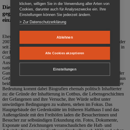
klicken, willigen Sie in die Verwendung aller Arten von
Die Gedenkstätte Zuchthaus Cottbus ist ein Ort
Cookies, darunter auch für Analysezwecke ein. Ihre
gegen das Vergessen. Anschaulich, nah und
Einstellungen können Sie jederzeit ändern.
einzigartig.
> Zur Datenschutzerklärung
Ehemalige politische Häftlinge der DDR gründeten im Oktober
Ablehnen
2007 den Verein Menschenrechtszentrum Cottbus e. V. (MRZ), der
seit 2011 Eigentümer des ehemaligen Gefängnisses (1860-2002) in
der Bautzener Straße und Träger der Gedenkstätte Zuchthaus
Alle Cookies akzeptieren
Cottbus ist. Im Zentrum der Arbeit der Gedenkstätte steht die
Auseinandersetzung mit politischem Unrecht während der
nationalsozialistischen Terrorherrschaft und der SED-Diktatur.
Einstellungen
Ganzjährig zeigen mehrere Dauer- und Sonderausstellungen in der
Gedenkstätte Zuchthaus Cottbus Beispiele politischen Unrechts aus
beiden deutschen Diktaturen des 20. Jahrhunderts. Eine besondere
Bedeutung kommt dabei Biografien ehemals politisch Inhaftierter
zu: die Gründe der Inhaftierung in Cottbus, die Lebensgeschichten
der Gefangenen und ihre Versuche, ihre Würde selbst unter
unwürdigen Bedingungen zu wahren, stehen im Fokus. Das
Hauptgebäude der Gedenkstätte im früheren Hafthaus I und das
Außengelände mit den Freihöfen laden die Besucherinnen und
Besucher zur selbständigen Erkundung ein. Fotos, Dokumente,
Exponate und Zeichnungen veranschaulichen die Haft- und