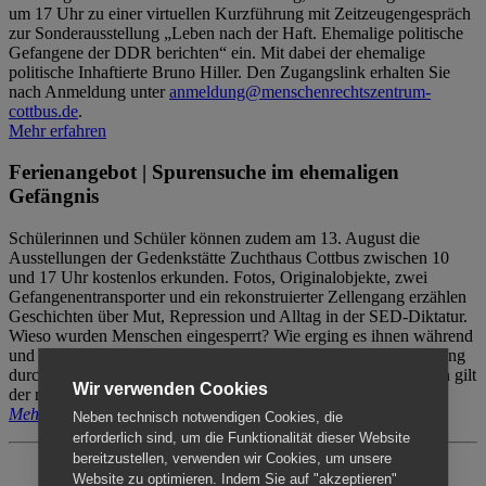
um 17 Uhr zu einer virtuellen Kurzführung mit Zeitzeugengespräch
zur Sonderausstellung „Leben nach der Haft. Ehemalige politische
Gefangene der DDR berichten“ ein. Mit dabei der ehemalige
politische Inhaftierte Bruno Hiller. Den Zugangslink erhalten Sie
nach Anmeldung unter
anmeldung@menschenrechtszentrum-
cottbus.de
.
Mehr erfahren
Ferienangebot | Spurensuche im ehemaligen
Gefängnis
Schülerinnen und Schüler können zudem am 13. August die
Ausstellungen der Gedenkstätte Zuchthaus Cottbus zwischen 10
und 17 Uhr kostenlos erkunden. Fotos, Originalobjekte, zwei
Gefangenentransporter und ein rekonstruierter Zellengang erzählen
Geschichten über Mut, Repression und Alltag in der SED-Diktatur.
Wieso wurden Menschen eingesperrt? Wie erging es ihnen während
und nach der Haft? Der Besuch erfolgt individuell ohne Betreuung
durch das Menschenrechtszentrum Cottbus. Für Begleitpersonen gilt
Wir verwenden Cookies
der reguläre Eintritt (8€ / ermäßigt 5€).
Mehr erfahren
Neben technisch notwendigen Cookies, die
erforderlich sind, um die Funktionalität dieser Website
bereitzustellen, verwenden wir Cookies, um unsere
Website zu optimieren. Indem Sie auf "akzeptieren"