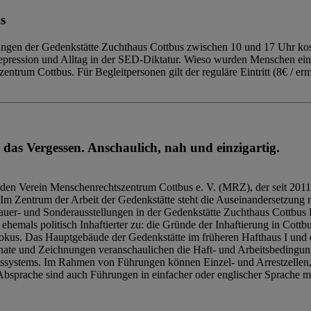
s
ngen der Gedenkstätte Zuchthaus Cottbus zwischen 10 und 17 Uhr kost
Repression und Alltag in der SED-Diktatur. Wieso wurden Menschen ei
trum Cottbus. Für Begleitpersonen gilt der reguläre Eintritt (8€ / erm
 das Vergessen. Anschaulich, nah und einzigartig.
den Verein Menschenrechtszentrum Cottbus e. V. (MRZ), der seit 2011
Im Zentrum der Arbeit der Gedenkstätte steht die Auseinandersetzung m
uer- und Sonderausstellungen in der Gedenkstätte Zuchthaus Cottbus B
hemals politisch Inhaftierter zu: die Gründe der Inhaftierung in Cottb
kus. Das Hauptgebäude der Gedenkstätte im früheren Hafthaus I und 
ate und Zeichnungen veranschaulichen die Haft- und Arbeitsbedingung
tssystems. Im Rahmen von Führungen können Einzel- und Arrestzellen
bsprache sind auch Führungen in einfacher oder englischer Sprache m