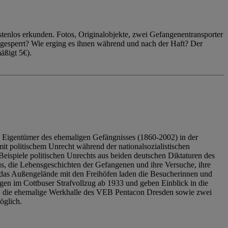
enlos erkunden. Fotos, Originalobjekte, zwei Gefangenentransporter
ngesperrt? Wie erging es ihnen während und nach der Haft? Der
äßigt 5€).
 Eigentümer des ehemaligen Gefängnisses (1860-2002) in der
it politischem Unrecht während der nationalsozialistischen
eispiele politischen Unrechts aus beiden deutschen Diktaturen des
us, die Lebensgeschichten der Gefangenen und ihre Versuche, ihre
das Außengelände mit den Freihöfen laden die Besucherinnen und
en im Cottbuser Strafvollzug ab 1933 und geben Einblick in die
, die ehemalige Werkhalle des VEB Pentacon Dresden sowie zwei
öglich.