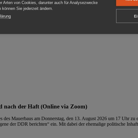
er Arten von Cookies, darunter auch für Analysezwecke
en können Sie jederzeit ändern.
ben
lärung
Ei
 nach der Haft (Online via Zoom)
ages des Mauerbaus am Donnerstag, den 13. August 2026 um 17 Uhr zu e
ene der DDR berichten“ ein. Mit dabei der ehemalige politische Inhaf