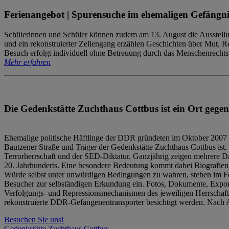
Ferienangebot | Spurensuche im ehemaligen Gefängni
Schülerinnen und Schüler können zudem am 13. August die Ausstellu
und ein rekonstruierter Zellengang erzählen Geschichten über Mut, 
Besuch erfolgt individuell ohne Betreuung durch das Menschenrechtszen
Mehr erfahren
Die Gedenkstätte Zuchthaus Cottbus ist ein Ort gegen
Ehemalige politische Häftlinge der DDR gründeten im Oktober 2007 
Bautzener Straße und Träger der Gedenkstätte Zuchthaus Cottbus ist. 
Terrorherrschaft und der SED-Diktatur. Ganzjährig zeigen mehrere Da
20. Jahrhunderts. Eine besondere Bedeutung kommt dabei Biografien e
Würde selbst unter unwürdigen Bedingungen zu wahren, stehen im Fo
Besucher zur selbständigen Erkundung ein. Fotos, Dokumente, Expon
Verfolgungs- und Repressionsmechanismen des jeweiligen Herrschaf
rekonstruierte DDR-Gefangenentransporter besichtigt werden. Nach A
Besuchen Sie uns!
Gedenkstätte Zuchthaus Cottbus