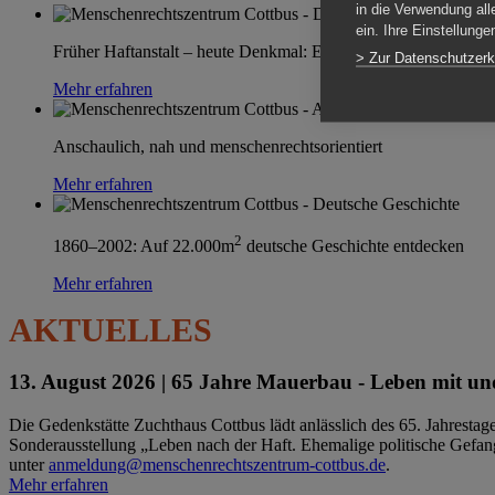
in die Verwendung all
ein. Ihre Einstellung
Früher Haftanstalt – heute Denkmal: Einen Ort im Wandel erle
> Zur Datenschutzerk
Mehr erfahren
Anschaulich, nah und menschenrechtsorientiert
Mehr erfahren
2
1860–2002: Auf 22.000m
deutsche Geschichte entdecken
Mehr erfahren
AKTUELLES
13. August 2026 |
65 Jahre Mauerbau - Leben mit und
Die Gedenkstätte Zuchthaus Cottbus lädt anlässlich des 65. Jahrest
Sonderausstellung „Leben nach der Haft. Ehemalige politische Gefang
unter
anmeldung@menschenrechtszentrum-cottbus.de
.
Mehr erfahren