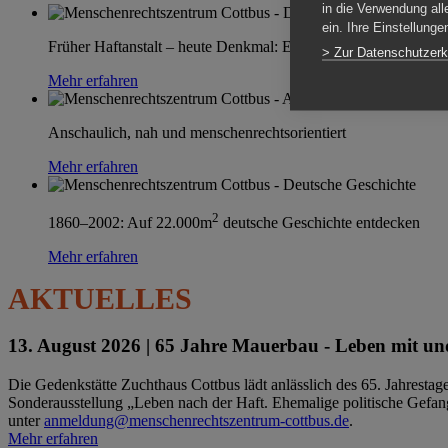
in die Verwendung all
ein. Ihre Einstellung
Früher Haftanstalt – heute Denkmal: Einen Ort im Wandel erle
> Zur Datenschutzerk
Mehr erfahren
Anschaulich, nah und menschenrechtsorientiert
Mehr erfahren
2
1860–2002: Auf 22.000m
deutsche Geschichte entdecken
Mehr erfahren
AKTUELLES
13. August 2026 |
65 Jahre Mauerbau - Leben mit und
Die Gedenkstätte Zuchthaus Cottbus lädt anlässlich des 65. Jahrest
Sonderausstellung „Leben nach der Haft. Ehemalige politische Gefang
unter
anmeldung@menschenrechtszentrum-cottbus.de
.
Mehr erfahren