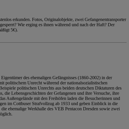
enlos erkunden. Fotos, Originalobjekte, zwei Gefangenentransporter
ngesperrt? Wie erging es ihnen während und nach der Haft? Der
äßigt 5€).
 Eigentümer des ehemaligen Gefängnisses (1860-2002) in der
it politischem Unrecht während der nationalsozialistischen
eispiele politischen Unrechts aus beiden deutschen Diktaturen des
us, die Lebensgeschichten der Gefangenen und ihre Versuche, ihre
das Außengelände mit den Freihöfen laden die Besucherinnen und
en im Cottbuser Strafvollzug ab 1933 und geben Einblick in die
, die ehemalige Werkhalle des VEB Pentacon Dresden sowie zwei
öglich.