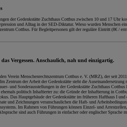
s
ngen der Gedenkstätte Zuchthaus Cottbus zwischen 10 und 17 Uhr kost
Repression und Alltag in der SED-Diktatur. Wieso wurden Menschen ei
trum Cottbus. Für Begleitpersonen gilt der reguläre Eintritt (8€ / erm
 das Vergessen. Anschaulich, nah und einzigartig.
den Verein Menschenrechtszentrum Cottbus e. V. (MRZ), der seit 2011
Im Zentrum der Arbeit der Gedenkstätte steht die Auseinandersetzung m
uer- und Sonderausstellungen in der Gedenkstätte Zuchthaus Cottbus B
hemals politisch Inhaftierter zu: die Gründe der Inhaftierung in Cottb
kus. Das Hauptgebäude der Gedenkstätte im früheren Hafthaus I und 
ate und Zeichnungen veranschaulichen die Haft- und Arbeitsbedingung
tssystems. Im Rahmen von Führungen können Einzel- und Arrestzellen
bsprache sind auch Führungen in einfacher oder englischer Sprache m