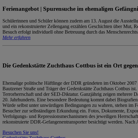
Ferienangebot | Spurensuche im ehemaligen Gefängni
Schülerinnen und Schüler können zudem am 13. August die Ausstellu
und ein rekonstruierter Zellengang erzählen Geschichten über Mut, 
Besuch erfolgt individuell ohne Betreuung durch das Menschenrechtszen
Mehr erfahren
Die Gedenkstätte Zuchthaus Cottbus ist ein Ort gegen
Ehemalige politische Häftlinge der DDR gründeten im Oktober 2007 
Bautzener Straße und Träger der Gedenkstätte Zuchthaus Cottbus ist. 
Terrorherrschaft und der SED-Diktatur. Ganzjährig zeigen mehrere Da
20. Jahrhunderts. Eine besondere Bedeutung kommt dabei Biografien e
Würde selbst unter unwürdigen Bedingungen zu wahren, stehen im Fo
Besucher zur selbständigen Erkundung ein. Fotos, Dokumente, Expon
Verfolgungs- und Repressionsmechanismen des jeweiligen Herrschaf
rekonstruierte DDR-Gefangenentransporter besichtigt werden. Nach A
Besuchen Sie uns!
Gedenkstätte Zuchthaus Cottbus