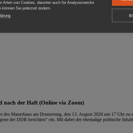
er Arten von Cookies, darunter auch für Analysezwecke
en können Sie jederzeit ändern.
ben
lärung
Ei
 nach der Haft (Online via Zoom)
ages des Mauerbaus am Donnerstag, den 13. August 2026 um 17 Uhr zu e
ene der DDR berichten“ ein. Mit dabei der ehemalige politische Inhaf