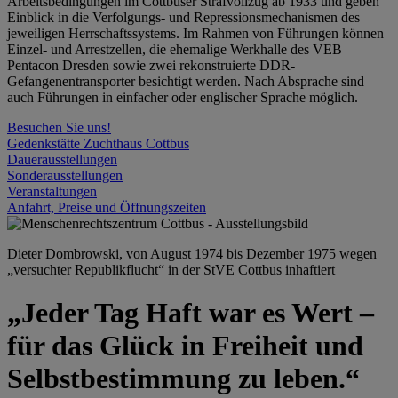
Arbeitsbedingungen im Cottbuser Strafvollzug ab 1933 und geben
Einblick in die Verfolgungs- und Repressionsmechanismen des
jeweiligen Herrschaftssystems. Im Rahmen von Führungen können
Einzel- und Arrestzellen, die ehemalige Werkhalle des VEB
Pentacon Dresden sowie zwei rekonstruierte DDR-
Gefangenentransporter besichtigt werden. Nach Absprache sind
auch Führungen in einfacher oder englischer Sprache möglich.
Besuchen Sie uns!
Gedenkstätte Zuchthaus Cottbus
Dauerausstellungen
Sonderausstellungen
Veranstaltungen
Anfahrt, Preise und Öffnungszeiten
Dieter Dombrowski, von August 1974 bis Dezember 1975 wegen
„versuchter Republikflucht“ in der StVE Cottbus inhaftiert
„Jeder Tag Haft war es Wert –
für das Glück in Freiheit und
Selbstbestimmung zu leben.“