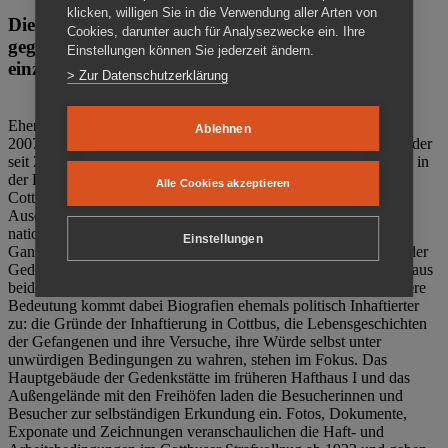
klicken, willigen Sie in die Verwendung aller Arten von
Die Gedenkstätte Zuchthaus Cottbus ist ein Ort
Cookies, darunter auch für Analysezwecke ein. Ihre
gegen das Vergessen. Anschaulich, nah und
Einstellungen können Sie jederzeit ändern.
einzigartig.
> Zur Datenschutzerklärung
Ehemalige politische Häftlinge der DDR gründeten im Oktober
Ablehnen
2007 den Verein Menschenrechtszentrum Cottbus e. V. (MRZ), der
seit 2011 Eigentümer des ehemaligen Gefängnisses (1860-2002) in
der Bautzener Straße und Träger der Gedenkstätte Zuchthaus
Alle Cookies akzeptieren
Cottbus ist. Im Zentrum der Arbeit der Gedenkstätte steht die
Auseinandersetzung mit politischem Unrecht während der
nationalsozialistischen Terrorherrschaft und der SED-Diktatur.
Einstellungen
Ganzjährig zeigen mehrere Dauer- und Sonderausstellungen in der
Gedenkstätte Zuchthaus Cottbus Beispiele politischen Unrechts aus
beiden deutschen Diktaturen des 20. Jahrhunderts. Eine besondere
Bedeutung kommt dabei Biografien ehemals politisch Inhaftierter
zu: die Gründe der Inhaftierung in Cottbus, die Lebensgeschichten
der Gefangenen und ihre Versuche, ihre Würde selbst unter
unwürdigen Bedingungen zu wahren, stehen im Fokus. Das
Hauptgebäude der Gedenkstätte im früheren Hafthaus I und das
Außengelände mit den Freihöfen laden die Besucherinnen und
Besucher zur selbständigen Erkundung ein. Fotos, Dokumente,
Exponate und Zeichnungen veranschaulichen die Haft- und