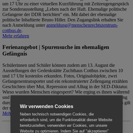
um 17 Uhr zu einer virtuellen Kurzführung mit Zeitzeugengespräch
zur Sonderausstellung „Leben nach der Haft. Ehemalige politische
Gefangene der DDR berichten“ ein. Mit dabei der ehemalige
politische Inhaftierte Bruno Hiller. Den Zugangslink erhalten Sie
nach Anmeldung unter
anmeldung@menschenrechtszentrum-
cottbus.de
.
Mehr erfahren
Ferienangebot | Spurensuche im ehemaligen
Gefängnis
Schülerinnen und Schüler können zudem am 13. August die
Ausstellungen der Gedenkstätte Zuchthaus Cottbus zwischen 10
und 17 Uhr kostenlos erkunden. Fotos, Originalobjekte, zwei
Gefangenentransporter und ein rekonstruierter Zellengang erzählen
Geschichten über Mut, Repression und Alltag in der SED-Diktatur.
Wieso wurden Menschen eingesperrt? Wie erging es ihnen während
und nach der Haft? Der Besuch erfolgt individuell ohne Betreuung
durch das Menschenrechtszentrum Cottbus. Für Begleitpersonen gilt
Wir verwenden Cookies
der reguläre Eintritt (8€ / ermäßigt 5€).
Mehr erfahren
Neben technisch notwendigen Cookies, die
erforderlich sind, um die Funktionalität dieser Website
bereitzustellen, verwenden wir Cookies, um unsere
Website zu optimieren. Indem Sie auf "akzeptieren"