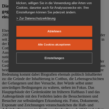
klicken, willigen Sie in die Verwendung aller Arten von
Die Gedenkstätte Zuchthaus Cottbus ist ein Ort
Cookies, darunter auch für Analysezwecke ein. Ihre
gegen das Vergessen. Anschaulich, nah und
Einstellungen können Sie jederzeit ändern.
einzigartig.
> Zur Datenschutzerklärung
Ehemalige politische Häftlinge der DDR gründeten im Oktober
Ablehnen
2007 den Verein Menschenrechtszentrum Cottbus e. V. (MRZ), der
seit 2011 Eigentümer des ehemaligen Gefängnisses (1860-2002) in
der Bautzener Straße und Träger der Gedenkstätte Zuchthaus
Alle Cookies akzeptieren
Cottbus ist. Im Zentrum der Arbeit der Gedenkstätte steht die
Auseinandersetzung mit politischem Unrecht während der
nationalsozialistischen Terrorherrschaft und der SED-Diktatur.
Einstellungen
Ganzjährig zeigen mehrere Dauer- und Sonderausstellungen in der
Gedenkstätte Zuchthaus Cottbus Beispiele politischen Unrechts aus
beiden deutschen Diktaturen des 20. Jahrhunderts. Eine besondere
Bedeutung kommt dabei Biografien ehemals politisch Inhaftierter
zu: die Gründe der Inhaftierung in Cottbus, die Lebensgeschichten
der Gefangenen und ihre Versuche, ihre Würde selbst unter
unwürdigen Bedingungen zu wahren, stehen im Fokus. Das
Hauptgebäude der Gedenkstätte im früheren Hafthaus I und das
Außengelände mit den Freihöfen laden die Besucherinnen und
Besucher zur selbständigen Erkundung ein. Fotos, Dokumente,
Exponate und Zeichnungen veranschaulichen die Haft- und