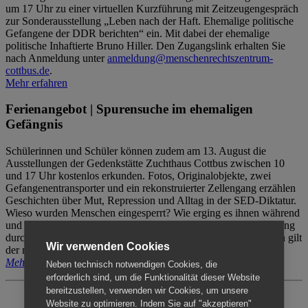
um 17 Uhr zu einer virtuellen Kurzführung mit Zeitzeugengespräch
zur Sonderausstellung „Leben nach der Haft. Ehemalige politische
Gefangene der DDR berichten“ ein. Mit dabei der ehemalige
politische Inhaftierte Bruno Hiller. Den Zugangslink erhalten Sie
nach Anmeldung unter
anmeldung@menschenrechtszentrum-
cottbus.de
.
Mehr erfahren
Ferienangebot | Spurensuche im ehemaligen
Gefängnis
Schülerinnen und Schüler können zudem am 13. August die
Ausstellungen der Gedenkstätte Zuchthaus Cottbus zwischen 10
und 17 Uhr kostenlos erkunden. Fotos, Originalobjekte, zwei
Gefangenentransporter und ein rekonstruierter Zellengang erzählen
Geschichten über Mut, Repression und Alltag in der SED-Diktatur.
Wieso wurden Menschen eingesperrt? Wie erging es ihnen während
und nach der Haft? Der Besuch erfolgt individuell ohne Betreuung
durch das Menschenrechtszentrum Cottbus. Für Begleitpersonen gilt
Wir verwenden Cookies
der reguläre Eintritt (8€ / ermäßigt 5€).
Mehr erfahren
Neben technisch notwendigen Cookies, die
erforderlich sind, um die Funktionalität dieser Website
bereitzustellen, verwenden wir Cookies, um unsere
Website zu optimieren. Indem Sie auf "akzeptieren"