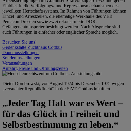
Arbeitsbedingungen im Cottbuser Strafvollzug ab 1933 und geben
Einblick in die Verfolgungs- und Repressionsmechanismen des
jeweiligen Herrschaftssystems. Im Rahmen von Führungen können
Einzel- und Arrestzellen, die ehemalige Werkhalle des VEB
Pentacon Dresden sowie zwei rekonstruierte DDR-
Gefangenentransporter besichtigt werden. Nach Absprache sind
auch Führungen in einfacher oder englischer Sprache möglich.
Besuchen Sie uns!
Gedenkstätte Zuchthaus Cottbus
Dauerausstellungen
Sonderausstellungen
Veranstaltungen
Anfahrt, Preise und Öffnungszeiten
Dieter Dombrowski, von August 1974 bis Dezember 1975 wegen
„versuchter Republikflucht“ in der StVE Cottbus inhaftiert
„Jeder Tag Haft war es Wert –
für das Glück in Freiheit und
Selbstbestimmung zu leben.“