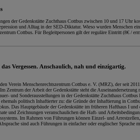
s
ngen der Gedenkstätte Zuchthaus Cottbus zwischen 10 und 17 Uhr kost
Repression und Alltag in der SED-Diktatur. Wieso wurden Menschen ei
trum Cottbus. Für Begleitpersonen gilt der reguläre Eintritt (8€ / erm
 das Vergessen. Anschaulich, nah und einzigartig.
den Verein Menschenrechtszentrum Cottbus e. V. (MRZ), der seit 2011
Im Zentrum der Arbeit der Gedenkstätte steht die Auseinandersetzung m
uer- und Sonderausstellungen in der Gedenkstätte Zuchthaus Cottbus B
hemals politisch Inhaftierter zu: die Gründe der Inhaftierung in Cottb
kus. Das Hauptgebäude der Gedenkstätte im früheren Hafthaus I und 
ate und Zeichnungen veranschaulichen die Haft- und Arbeitsbedingung
tssystems. Im Rahmen von Führungen können Einzel- und Arrestzellen
bsprache sind auch Führungen in einfacher oder englischer Sprache m