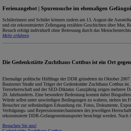
Ferienangebot | Spurensuche im ehemaligen Gefängni
Schülerinnen und Schüler können zudem am 13. August die Ausstellu
und ein rekonstruierter Zellengang erzählen Geschichten über Mut, 
Besuch erfolgt individuell ohne Betreuung durch das Menschenrechtszen
Mehr erfahren
Die Gedenkstätte Zuchthaus Cottbus ist ein Ort gegen
Ehemalige politische Häftlinge der DDR gründeten im Oktober 2007 
Bautzener Straße und Träger der Gedenkstätte Zuchthaus Cottbus ist. 
Terrorherrschaft und der SED-Diktatur. Ganzjährig zeigen mehrere Da
20. Jahrhunderts. Eine besondere Bedeutung kommt dabei Biografien e
Würde selbst unter unwürdigen Bedingungen zu wahren, stehen im Fo
Besucher zur selbständigen Erkundung ein. Fotos, Dokumente, Expon
Verfolgungs- und Repressionsmechanismen des jeweiligen Herrschaf
rekonstruierte DDR-Gefangenentransporter besichtigt werden. Nach A
Besuchen Sie uns!
Gedenkstätte Zuchthaus Cottbus