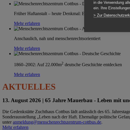
in die Verwendung all
ein. Ihre Einstellung
Früher Haftanstalt – heute Denkmal: Einen Ort im Wandel erle
> Zur Datenschutzerk
Mehr erfahren
Anschaulich, nah und menschenrechtsorientiert
Mehr erfahren
2
1860–2002: Auf 22.000m
deutsche Geschichte entdecken
Mehr erfahren
AKTUELLES
13. August 2026 |
65 Jahre Mauerbau - Leben mit und
Die Gedenkstätte Zuchthaus Cottbus lädt anlässlich des 65. Jahrest
Sonderausstellung „Leben nach der Haft. Ehemalige politische Gefang
unter
anmeldung@menschenrechtszentrum-cottbus.de
.
Mehr erfahren