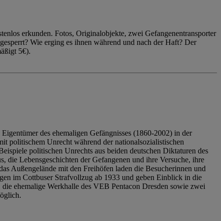
enlos erkunden. Fotos, Originalobjekte, zwei Gefangenentransporter
ngesperrt? Wie erging es ihnen während und nach der Haft? Der
äßigt 5€).
 Eigentümer des ehemaligen Gefängnisses (1860-2002) in der
it politischem Unrecht während der nationalsozialistischen
eispiele politischen Unrechts aus beiden deutschen Diktaturen des
us, die Lebensgeschichten der Gefangenen und ihre Versuche, ihre
das Außengelände mit den Freihöfen laden die Besucherinnen und
en im Cottbuser Strafvollzug ab 1933 und geben Einblick in die
, die ehemalige Werkhalle des VEB Pentacon Dresden sowie zwei
öglich.