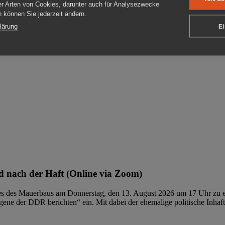
er Arten von Cookies, darunter auch für Analysezwecke
en können Sie jederzeit ändern.
ben
lärung
Ei
 nach der Haft (Online via Zoom)
ages des Mauerbaus am Donnerstag, den 13. August 2026 um 17 Uhr zu e
ene der DDR berichten“ ein. Mit dabei der ehemalige politische Inhaf