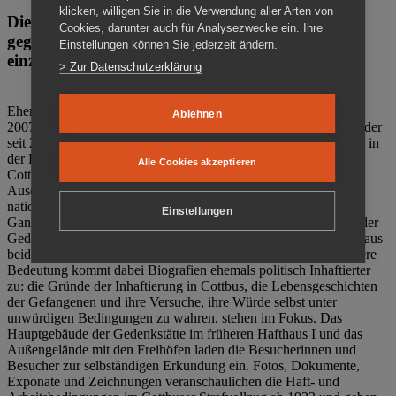
klicken, willigen Sie in die Verwendung aller Arten von
Die Gedenkstätte Zuchthaus Cottbus ist ein Ort
Cookies, darunter auch für Analysezwecke ein. Ihre
gegen das Vergessen. Anschaulich, nah und
Einstellungen können Sie jederzeit ändern.
einzigartig.
> Zur Datenschutzerklärung
Ehemalige politische Häftlinge der DDR gründeten im Oktober
Ablehnen
2007 den Verein Menschenrechtszentrum Cottbus e. V. (MRZ), der
seit 2011 Eigentümer des ehemaligen Gefängnisses (1860-2002) in
der Bautzener Straße und Träger der Gedenkstätte Zuchthaus
Alle Cookies akzeptieren
Cottbus ist. Im Zentrum der Arbeit der Gedenkstätte steht die
Auseinandersetzung mit politischem Unrecht während der
nationalsozialistischen Terrorherrschaft und der SED-Diktatur.
Einstellungen
Ganzjährig zeigen mehrere Dauer- und Sonderausstellungen in der
Gedenkstätte Zuchthaus Cottbus Beispiele politischen Unrechts aus
beiden deutschen Diktaturen des 20. Jahrhunderts. Eine besondere
Bedeutung kommt dabei Biografien ehemals politisch Inhaftierter
zu: die Gründe der Inhaftierung in Cottbus, die Lebensgeschichten
der Gefangenen und ihre Versuche, ihre Würde selbst unter
unwürdigen Bedingungen zu wahren, stehen im Fokus. Das
Hauptgebäude der Gedenkstätte im früheren Hafthaus I und das
Außengelände mit den Freihöfen laden die Besucherinnen und
Besucher zur selbständigen Erkundung ein. Fotos, Dokumente,
Exponate und Zeichnungen veranschaulichen die Haft- und