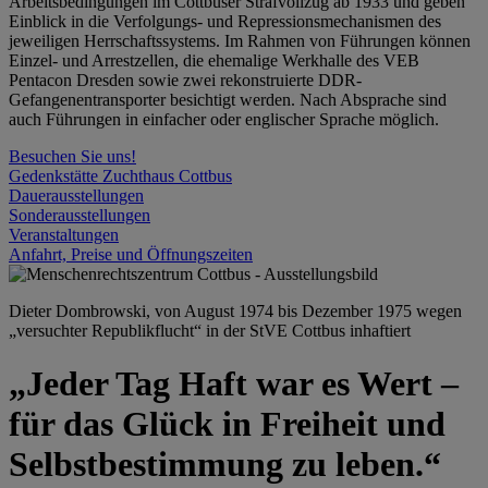
Arbeitsbedingungen im Cottbuser Strafvollzug ab 1933 und geben
Einblick in die Verfolgungs- und Repressionsmechanismen des
jeweiligen Herrschaftssystems. Im Rahmen von Führungen können
Einzel- und Arrestzellen, die ehemalige Werkhalle des VEB
Pentacon Dresden sowie zwei rekonstruierte DDR-
Gefangenentransporter besichtigt werden. Nach Absprache sind
auch Führungen in einfacher oder englischer Sprache möglich.
Besuchen Sie uns!
Gedenkstätte Zuchthaus Cottbus
Dauerausstellungen
Sonderausstellungen
Veranstaltungen
Anfahrt, Preise und Öffnungszeiten
Dieter Dombrowski, von August 1974 bis Dezember 1975 wegen
„versuchter Republikflucht“ in der StVE Cottbus inhaftiert
„Jeder Tag Haft war es Wert –
für das Glück in Freiheit und
Selbstbestimmung zu leben.“