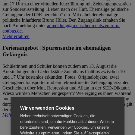
um 17 Uhr zu einer virtuellen Kurzführung mit Zeitzeugengespräch
zur Sonderausstellung „Leben nach der Haft. Ehemalige politische
Gefangene der DDR berichten“ ein. Mit dabei der ehemalige
politische Inhaftierte Bruno Hiller. Den Zugangslink erhalten Sie
nach Anmeldung unter
anmeldung@menschenrechtszentrum-
cottbus.de
.
Mehr erfahren
Ferienangebot | Spurensuche im ehemaligen
Gefängnis
Schülerinnen und Schüler können zudem am 13. August die
Ausstellungen der Gedenkstätte Zuchthaus Cottbus zwischen 10
und 17 Uhr kostenlos erkunden. Fotos, Originalobjekte, zwei
Gefangenentransporter und ein rekonstruierter Zellengang erzählen
Geschichten über Mut, Repression und Alltag in der SED-Diktatur.
Wieso wurden Menschen eingesperrt? Wie erging es ihnen während
und nach der Haft? Der Besuch erfolgt individuell ohne Betreuung
durch das Menschenrechtszentrum Cottbus. Für Begleitpersonen gilt
Wir verwenden Cookies
der reguläre Eintritt (8€ / ermäßigt 5€).
Mehr erfahren
Neben technisch notwendigen Cookies, die
erforderlich sind, um die Funktionalität dieser Website
bereitzustellen, verwenden wir Cookies, um unsere
Website zu optimieren. Indem Sie auf "akzeptieren"