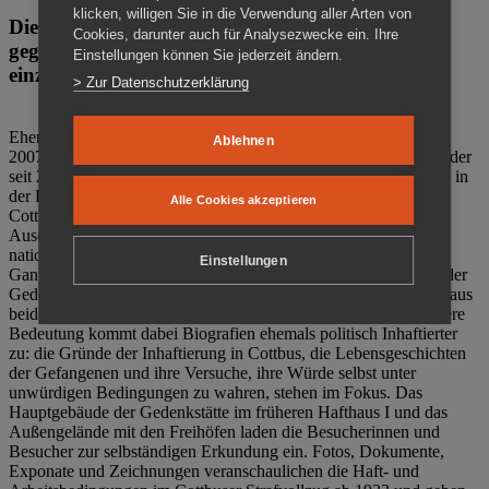
klicken, willigen Sie in die Verwendung aller Arten von
Die Gedenkstätte Zuchthaus Cottbus ist ein Ort
Cookies, darunter auch für Analysezwecke ein. Ihre
gegen das Vergessen. Anschaulich, nah und
Einstellungen können Sie jederzeit ändern.
einzigartig.
> Zur Datenschutzerklärung
Ehemalige politische Häftlinge der DDR gründeten im Oktober
Ablehnen
2007 den Verein Menschenrechtszentrum Cottbus e. V. (MRZ), der
seit 2011 Eigentümer des ehemaligen Gefängnisses (1860-2002) in
der Bautzener Straße und Träger der Gedenkstätte Zuchthaus
Alle Cookies akzeptieren
Cottbus ist. Im Zentrum der Arbeit der Gedenkstätte steht die
Auseinandersetzung mit politischem Unrecht während der
nationalsozialistischen Terrorherrschaft und der SED-Diktatur.
Einstellungen
Ganzjährig zeigen mehrere Dauer- und Sonderausstellungen in der
Gedenkstätte Zuchthaus Cottbus Beispiele politischen Unrechts aus
beiden deutschen Diktaturen des 20. Jahrhunderts. Eine besondere
Bedeutung kommt dabei Biografien ehemals politisch Inhaftierter
zu: die Gründe der Inhaftierung in Cottbus, die Lebensgeschichten
der Gefangenen und ihre Versuche, ihre Würde selbst unter
unwürdigen Bedingungen zu wahren, stehen im Fokus. Das
Hauptgebäude der Gedenkstätte im früheren Hafthaus I und das
Außengelände mit den Freihöfen laden die Besucherinnen und
Besucher zur selbständigen Erkundung ein. Fotos, Dokumente,
Exponate und Zeichnungen veranschaulichen die Haft- und