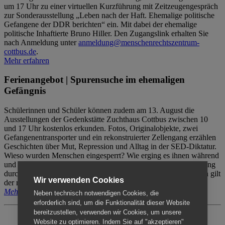
um 17 Uhr zu einer virtuellen Kurzführung mit Zeitzeugengespräch
zur Sonderausstellung „Leben nach der Haft. Ehemalige politische
Gefangene der DDR berichten“ ein. Mit dabei der ehemalige
politische Inhaftierte Bruno Hiller. Den Zugangslink erhalten Sie
nach Anmeldung unter
anmeldung@menschenrechtszentrum-
cottbus.de
.
Mehr erfahren
Ferienangebot | Spurensuche im ehemaligen
Gefängnis
Schülerinnen und Schüler können zudem am 13. August die
Ausstellungen der Gedenkstätte Zuchthaus Cottbus zwischen 10
und 17 Uhr kostenlos erkunden. Fotos, Originalobjekte, zwei
Gefangenentransporter und ein rekonstruierter Zellengang erzählen
Geschichten über Mut, Repression und Alltag in der SED-Diktatur.
Wieso wurden Menschen eingesperrt? Wie erging es ihnen während
und nach der Haft? Der Besuch erfolgt individuell ohne Betreuung
durch das Menschenrechtszentrum Cottbus. Für Begleitpersonen gilt
Wir verwenden Cookies
der reguläre Eintritt (8€ / ermäßigt 5€).
Mehr erfahren
Neben technisch notwendigen Cookies, die
erforderlich sind, um die Funktionalität dieser Website
bereitzustellen, verwenden wir Cookies, um unsere
Website zu optimieren. Indem Sie auf "akzeptieren"