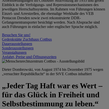
Arbeitsbedingungen im Cottbuser Strafvollzug ab 1933 und geben
Einblick in die Verfolgungs- und Repressionsmechanismen des
jeweiligen Herrschaftssystems. Im Rahmen von Führungen können
Einzel- und Arrestzellen, die ehemalige Werkhalle des VEB
Pentacon Dresden sowie zwei rekonstruierte DDR-
Gefangenentransporter besichtigt werden. Nach Absprache sind
auch Führungen in einfacher oder englischer Sprache möglich.
Besuchen Sie uns!
Gedenkstätte Zuchthaus Cottbus
Dauerausstellungen
Sonderausstellungen
Veranstaltungen
Anfahrt, Preise und Öffnungszeiten
Dieter Dombrowski, von August 1974 bis Dezember 1975 wegen
„versuchter Republikflucht“ in der StVE Cottbus inhaftiert
„Jeder Tag Haft war es Wert –
für das Glück in Freiheit und
Selbstbestimmung zu leben.“