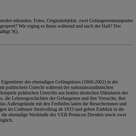
enlos erkunden. Fotos, Originalobjekte, zwei Gefangenentransporter
ngesperrt? Wie erging es ihnen während und nach der Haft? Der
äßigt 5€).
 Eigentümer des ehemaligen Gefängnisses (1860-2002) in der
it politischem Unrecht während der nationalsozialistischen
eispiele politischen Unrechts aus beiden deutschen Diktaturen des
us, die Lebensgeschichten der Gefangenen und ihre Versuche, ihre
das Außengelände mit den Freihöfen laden die Besucherinnen und
en im Cottbuser Strafvollzug ab 1933 und geben Einblick in die
, die ehemalige Werkhalle des VEB Pentacon Dresden sowie zwei
öglich.