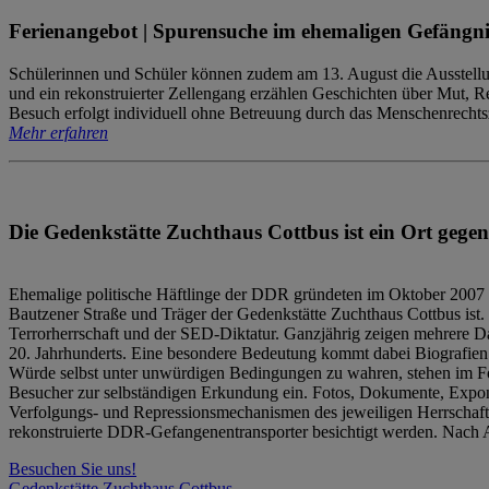
Ferienangebot | Spurensuche im ehemaligen Gefängni
Schülerinnen und Schüler können zudem am 13. August die Ausstellu
und ein rekonstruierter Zellengang erzählen Geschichten über Mut, 
Besuch erfolgt individuell ohne Betreuung durch das Menschenrechtszen
Mehr erfahren
Die Gedenkstätte Zuchthaus Cottbus ist ein Ort gegen
Ehemalige politische Häftlinge der DDR gründeten im Oktober 2007 
Bautzener Straße und Träger der Gedenkstätte Zuchthaus Cottbus ist. 
Terrorherrschaft und der SED-Diktatur. Ganzjährig zeigen mehrere Da
20. Jahrhunderts. Eine besondere Bedeutung kommt dabei Biografien e
Würde selbst unter unwürdigen Bedingungen zu wahren, stehen im Fo
Besucher zur selbständigen Erkundung ein. Fotos, Dokumente, Expon
Verfolgungs- und Repressionsmechanismen des jeweiligen Herrschaf
rekonstruierte DDR-Gefangenentransporter besichtigt werden. Nach A
Besuchen Sie uns!
Gedenkstätte Zuchthaus Cottbus