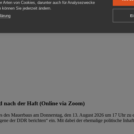
er Arten von Cookies, darunter auch für Analysezwecke
en können Sie jederzeit ändern.
ben
lärung
Ei
 nach der Haft (Online via Zoom)
ages des Mauerbaus am Donnerstag, den 13. August 2026 um 17 Uhr zu e
ene der DDR berichten“ ein. Mit dabei der ehemalige politische Inhaf