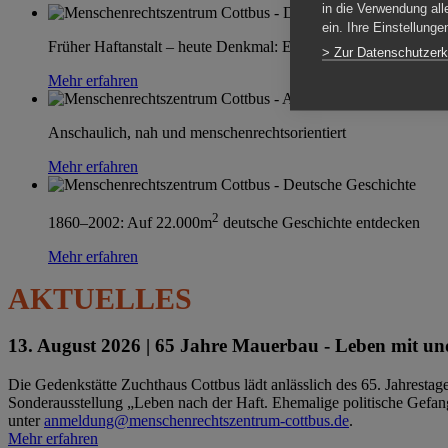
in die Verwendung all
ein. Ihre Einstellung
Früher Haftanstalt – heute Denkmal: Einen Ort im Wandel erle
> Zur Datenschutzerk
Mehr erfahren
Anschaulich, nah und menschenrechtsorientiert
Mehr erfahren
2
1860–2002: Auf 22.000m
deutsche Geschichte entdecken
Mehr erfahren
AKTUELLES
13. August 2026 |
65 Jahre Mauerbau - Leben mit und
Die Gedenkstätte Zuchthaus Cottbus lädt anlässlich des 65. Jahrest
Sonderausstellung „Leben nach der Haft. Ehemalige politische Gefang
unter
anmeldung@menschenrechtszentrum-cottbus.de
.
Mehr erfahren