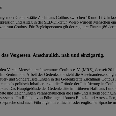
s
ngen der Gedenkstätte Zuchthaus Cottbus zwischen 10 und 17 Uhr kost
Repression und Alltag in der SED-Diktatur. Wieso wurden Menschen ei
trum Cottbus. Für Begleitpersonen gilt der reguläre Eintritt (8€ / erm
 das Vergessen. Anschaulich, nah und einzigartig.
den Verein Menschenrechtszentrum Cottbus e. V. (MRZ), der seit 2011
Im Zentrum der Arbeit der Gedenkstätte steht die Auseinandersetzung m
uer- und Sonderausstellungen in der Gedenkstätte Zuchthaus Cottbus B
hemals politisch Inhaftierter zu: die Gründe der Inhaftierung in Cottb
kus. Das Hauptgebäude der Gedenkstätte im früheren Hafthaus I und 
ate und Zeichnungen veranschaulichen die Haft- und Arbeitsbedingung
tssystems. Im Rahmen von Führungen können Einzel- und Arrestzellen
bsprache sind auch Führungen in einfacher oder englischer Sprache m