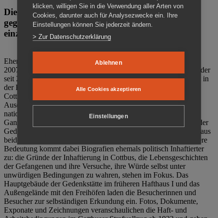
klicken, willigen Sie in die Verwendung aller Arten von
Die Gedenkstätte Zuchthaus Cottbus ist ein Ort
Cookies, darunter auch für Analysezwecke ein. Ihre
gegen das Vergessen. Anschaulich, nah und
Einstellungen können Sie jederzeit ändern.
einzigartig.
> Zur Datenschutzerklärung
Ehemalige politische Häftlinge der DDR gründeten im Oktober
Ablehnen
2007 den Verein Menschenrechtszentrum Cottbus e. V. (MRZ), der
seit 2011 Eigentümer des ehemaligen Gefängnisses (1860-2002) in
der Bautzener Straße und Träger der Gedenkstätte Zuchthaus
Alle Cookies akzeptieren
Cottbus ist. Im Zentrum der Arbeit der Gedenkstätte steht die
Auseinandersetzung mit politischem Unrecht während der
nationalsozialistischen Terrorherrschaft und der SED-Diktatur.
Einstellungen
Ganzjährig zeigen mehrere Dauer- und Sonderausstellungen in der
Gedenkstätte Zuchthaus Cottbus Beispiele politischen Unrechts aus
beiden deutschen Diktaturen des 20. Jahrhunderts. Eine besondere
Bedeutung kommt dabei Biografien ehemals politisch Inhaftierter
zu: die Gründe der Inhaftierung in Cottbus, die Lebensgeschichten
der Gefangenen und ihre Versuche, ihre Würde selbst unter
unwürdigen Bedingungen zu wahren, stehen im Fokus. Das
Hauptgebäude der Gedenkstätte im früheren Hafthaus I und das
Außengelände mit den Freihöfen laden die Besucherinnen und
Besucher zur selbständigen Erkundung ein. Fotos, Dokumente,
Exponate und Zeichnungen veranschaulichen die Haft- und