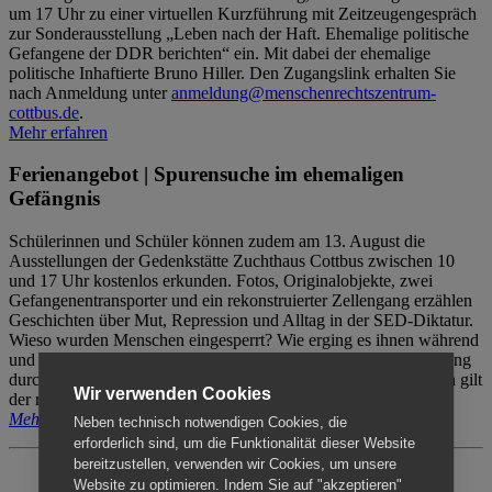
um 17 Uhr zu einer virtuellen Kurzführung mit Zeitzeugengespräch
zur Sonderausstellung „Leben nach der Haft. Ehemalige politische
Gefangene der DDR berichten“ ein. Mit dabei der ehemalige
politische Inhaftierte Bruno Hiller. Den Zugangslink erhalten Sie
nach Anmeldung unter
anmeldung@menschenrechtszentrum-
cottbus.de
.
Mehr erfahren
Ferienangebot | Spurensuche im ehemaligen
Gefängnis
Schülerinnen und Schüler können zudem am 13. August die
Ausstellungen der Gedenkstätte Zuchthaus Cottbus zwischen 10
und 17 Uhr kostenlos erkunden. Fotos, Originalobjekte, zwei
Gefangenentransporter und ein rekonstruierter Zellengang erzählen
Geschichten über Mut, Repression und Alltag in der SED-Diktatur.
Wieso wurden Menschen eingesperrt? Wie erging es ihnen während
und nach der Haft? Der Besuch erfolgt individuell ohne Betreuung
durch das Menschenrechtszentrum Cottbus. Für Begleitpersonen gilt
Wir verwenden Cookies
der reguläre Eintritt (8€ / ermäßigt 5€).
Mehr erfahren
Neben technisch notwendigen Cookies, die
erforderlich sind, um die Funktionalität dieser Website
bereitzustellen, verwenden wir Cookies, um unsere
Website zu optimieren. Indem Sie auf "akzeptieren"