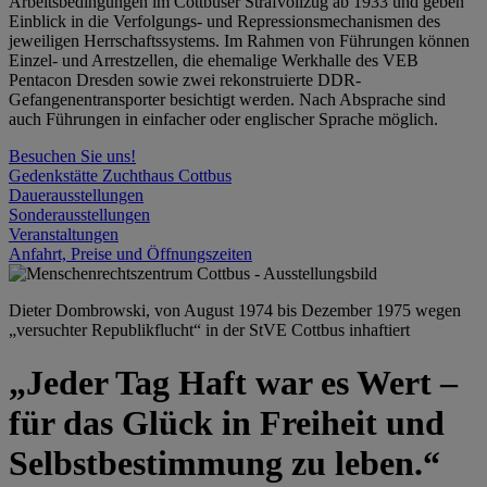
Arbeitsbedingungen im Cottbuser Strafvollzug ab 1933 und geben
Einblick in die Verfolgungs- und Repressionsmechanismen des
jeweiligen Herrschaftssystems. Im Rahmen von Führungen können
Einzel- und Arrestzellen, die ehemalige Werkhalle des VEB
Pentacon Dresden sowie zwei rekonstruierte DDR-
Gefangenentransporter besichtigt werden. Nach Absprache sind
auch Führungen in einfacher oder englischer Sprache möglich.
Besuchen Sie uns!
Gedenkstätte Zuchthaus Cottbus
Dauerausstellungen
Sonderausstellungen
Veranstaltungen
Anfahrt, Preise und Öffnungszeiten
Dieter Dombrowski, von August 1974 bis Dezember 1975 wegen
„versuchter Republikflucht“ in der StVE Cottbus inhaftiert
„Jeder Tag Haft war es Wert –
für das Glück in Freiheit und
Selbstbestimmung zu leben.“