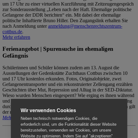
um 17 Uhr zu einer virtuellen Kurzführung mit Zeitzeugengespräch
zur Sonderausstellung „Leben nach der Haft. Ehemalige politische
Gefangene der DDR berichten“ ein. Mit dabei der ehemalige
politische Inhaftierte Bruno Hiller. Den Zugangslink erhalten Sie
nach Anmeldung unter
anmeldung@menschenrechtszentrum-
cottbus.de
.
Mehr erfahren
Ferienangebot | Spurensuche im ehemaligen
Gefängnis
Schülerinnen und Schüler können zudem am 13. August die
Ausstellungen der Gedenkstätte Zuchthaus Cottbus zwischen 10
und 17 Uhr kostenlos erkunden. Fotos, Originalobjekte, zwei
Gefangenentransporter und ein rekonstruierter Zellengang erzählen
Geschichten über Mut, Repression und Alltag in der SED-Diktatur.
Wieso wurden Menschen eingesperrt? Wie erging es ihnen während
und nach der Haft? Der Besuch erfolgt individuell ohne Betreuung
durch das Menschenrechtszentrum Cottbus. Für Begleitpersonen gilt
Wir verwenden Cookies
der reguläre Eintritt (8€ / ermäßigt 5€).
Mehr erfahren
Neben technisch notwendigen Cookies, die
erforderlich sind, um die Funktionalität dieser Website
bereitzustellen, verwenden wir Cookies, um unsere
Website zu optimieren. Indem Sie auf "akzeptieren"