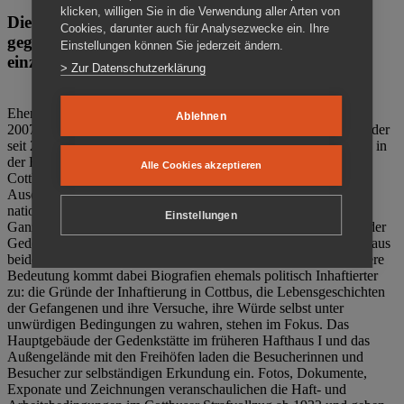
klicken, willigen Sie in die Verwendung aller Arten von
Die Gedenkstätte Zuchthaus Cottbus ist ein Ort
Cookies, darunter auch für Analysezwecke ein. Ihre
gegen das Vergessen. Anschaulich, nah und
Einstellungen können Sie jederzeit ändern.
einzigartig.
> Zur Datenschutzerklärung
Ehemalige politische Häftlinge der DDR gründeten im Oktober
Ablehnen
2007 den Verein Menschenrechtszentrum Cottbus e. V. (MRZ), der
seit 2011 Eigentümer des ehemaligen Gefängnisses (1860-2002) in
der Bautzener Straße und Träger der Gedenkstätte Zuchthaus
Alle Cookies akzeptieren
Cottbus ist. Im Zentrum der Arbeit der Gedenkstätte steht die
Auseinandersetzung mit politischem Unrecht während der
nationalsozialistischen Terrorherrschaft und der SED-Diktatur.
Einstellungen
Ganzjährig zeigen mehrere Dauer- und Sonderausstellungen in der
Gedenkstätte Zuchthaus Cottbus Beispiele politischen Unrechts aus
beiden deutschen Diktaturen des 20. Jahrhunderts. Eine besondere
Bedeutung kommt dabei Biografien ehemals politisch Inhaftierter
zu: die Gründe der Inhaftierung in Cottbus, die Lebensgeschichten
der Gefangenen und ihre Versuche, ihre Würde selbst unter
unwürdigen Bedingungen zu wahren, stehen im Fokus. Das
Hauptgebäude der Gedenkstätte im früheren Hafthaus I und das
Außengelände mit den Freihöfen laden die Besucherinnen und
Besucher zur selbständigen Erkundung ein. Fotos, Dokumente,
Exponate und Zeichnungen veranschaulichen die Haft- und