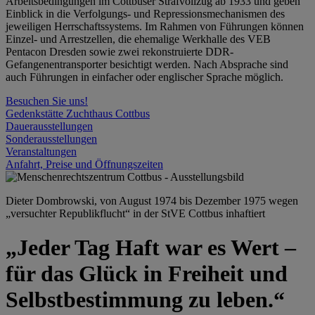
Arbeitsbedingungen im Cottbuser Strafvollzug ab 1933 und geben
Einblick in die Verfolgungs- und Repressionsmechanismen des
jeweiligen Herrschaftssystems. Im Rahmen von Führungen können
Einzel- und Arrestzellen, die ehemalige Werkhalle des VEB
Pentacon Dresden sowie zwei rekonstruierte DDR-
Gefangenentransporter besichtigt werden. Nach Absprache sind
auch Führungen in einfacher oder englischer Sprache möglich.
Besuchen Sie uns!
Gedenkstätte Zuchthaus Cottbus
Dauerausstellungen
Sonderausstellungen
Veranstaltungen
Anfahrt, Preise und Öffnungszeiten
Dieter Dombrowski, von August 1974 bis Dezember 1975 wegen
„versuchter Republikflucht“ in der StVE Cottbus inhaftiert
„Jeder Tag Haft war es Wert –
für das Glück in Freiheit und
Selbstbestimmung zu leben.“