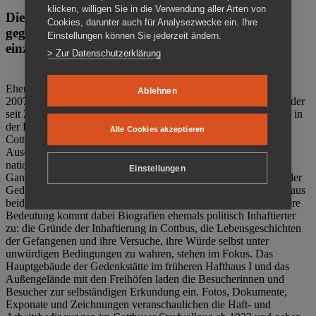
klicken, willigen Sie in die Verwendung aller Arten von
Die Gedenkstätte Zuchthaus Cottbus ist ein Ort
Cookies, darunter auch für Analysezwecke ein. Ihre
gegen das Vergessen. Anschaulich, nah und
Einstellungen können Sie jederzeit ändern.
einzigartig.
> Zur Datenschutzerklärung
Ehemalige politische Häftlinge der DDR gründeten im Oktober
Ablehnen
2007 den Verein Menschenrechtszentrum Cottbus e. V. (MRZ), der
seit 2011 Eigentümer des ehemaligen Gefängnisses (1860-2002) in
der Bautzener Straße und Träger der Gedenkstätte Zuchthaus
Alle Cookies akzeptieren
Cottbus ist. Im Zentrum der Arbeit der Gedenkstätte steht die
Auseinandersetzung mit politischem Unrecht während der
nationalsozialistischen Terrorherrschaft und der SED-Diktatur.
Einstellungen
Ganzjährig zeigen mehrere Dauer- und Sonderausstellungen in der
Gedenkstätte Zuchthaus Cottbus Beispiele politischen Unrechts aus
beiden deutschen Diktaturen des 20. Jahrhunderts. Eine besondere
Bedeutung kommt dabei Biografien ehemals politisch Inhaftierter
zu: die Gründe der Inhaftierung in Cottbus, die Lebensgeschichten
der Gefangenen und ihre Versuche, ihre Würde selbst unter
unwürdigen Bedingungen zu wahren, stehen im Fokus. Das
Hauptgebäude der Gedenkstätte im früheren Hafthaus I und das
Außengelände mit den Freihöfen laden die Besucherinnen und
Besucher zur selbständigen Erkundung ein. Fotos, Dokumente,
Exponate und Zeichnungen veranschaulichen die Haft- und