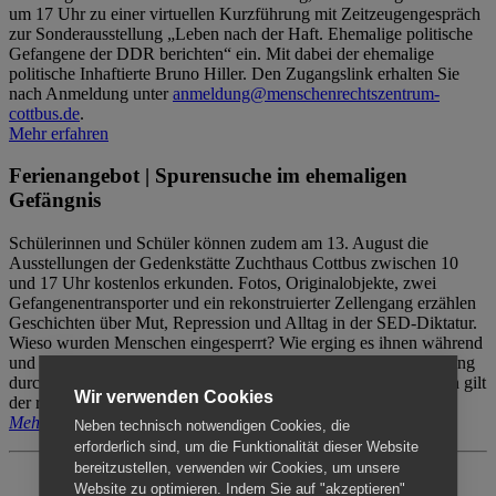
um 17 Uhr zu einer virtuellen Kurzführung mit Zeitzeugengespräch
zur Sonderausstellung „Leben nach der Haft. Ehemalige politische
Gefangene der DDR berichten“ ein. Mit dabei der ehemalige
politische Inhaftierte Bruno Hiller. Den Zugangslink erhalten Sie
nach Anmeldung unter
anmeldung@menschenrechtszentrum-
cottbus.de
.
Mehr erfahren
Ferienangebot | Spurensuche im ehemaligen
Gefängnis
Schülerinnen und Schüler können zudem am 13. August die
Ausstellungen der Gedenkstätte Zuchthaus Cottbus zwischen 10
und 17 Uhr kostenlos erkunden. Fotos, Originalobjekte, zwei
Gefangenentransporter und ein rekonstruierter Zellengang erzählen
Geschichten über Mut, Repression und Alltag in der SED-Diktatur.
Wieso wurden Menschen eingesperrt? Wie erging es ihnen während
und nach der Haft? Der Besuch erfolgt individuell ohne Betreuung
durch das Menschenrechtszentrum Cottbus. Für Begleitpersonen gilt
Wir verwenden Cookies
der reguläre Eintritt (8€ / ermäßigt 5€).
Mehr erfahren
Neben technisch notwendigen Cookies, die
erforderlich sind, um die Funktionalität dieser Website
bereitzustellen, verwenden wir Cookies, um unsere
Website zu optimieren. Indem Sie auf "akzeptieren"