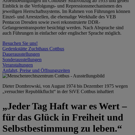
Arbeitsbedingungen im Cottbuser Strafvollzug ab 1933 und geben
Einblick in die Verfolgungs- und Repressionsmechanismen des
jeweiligen Herrschaftssystems. Im Rahmen von Führungen können
Einzel- und Arrestzellen, die ehemalige Werkhalle des VEB
Pentacon Dresden sowie zwei rekonstruierte DDR-
Gefangenentransporter besichtigt werden. Nach Absprache sind
auch Führungen in einfacher oder englischer Sprache möglich.
Besuchen Sie uns!
Gedenkstätte Zuchthaus Cottbus
Dauerausstellungen
Sonderausstellungen
Veranstaltungen
Anfahrt, Preise und Öffnungszeiten
Dieter Dombrowski, von August 1974 bis Dezember 1975 wegen
„versuchter Republikflucht“ in der StVE Cottbus inhaftiert
„Jeder Tag Haft war es Wert –
für das Glück in Freiheit und
Selbstbestimmung zu leben.“