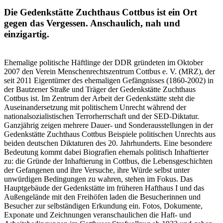
Die Gedenkstätte Zuchthaus Cottbus ist ein Ort
gegen das Vergessen. Anschaulich, nah und
einzigartig.
Ehemalige politische Häftlinge der DDR gründeten im Oktober
2007 den Verein Menschenrechtszentrum Cottbus e. V. (MRZ), der
seit 2011 Eigentümer des ehemaligen Gefängnisses (1860-2002) in
der Bautzener Straße und Träger der Gedenkstätte Zuchthaus
Cottbus ist. Im Zentrum der Arbeit der Gedenkstätte steht die
Auseinandersetzung mit politischem Unrecht während der
nationalsozialistischen Terrorherrschaft und der SED-Diktatur.
Ganzjährig zeigen mehrere Dauer- und Sonderausstellungen in der
Gedenkstätte Zuchthaus Cottbus Beispiele politischen Unrechts aus
beiden deutschen Diktaturen des 20. Jahrhunderts. Eine besondere
Bedeutung kommt dabei Biografien ehemals politisch Inhaftierter
zu: die Gründe der Inhaftierung in Cottbus, die Lebensgeschichten
der Gefangenen und ihre Versuche, ihre Würde selbst unter
unwürdigen Bedingungen zu wahren, stehen im Fokus. Das
Hauptgebäude der Gedenkstätte im früheren Hafthaus I und das
Außengelände mit den Freihöfen laden die Besucherinnen und
Besucher zur selbständigen Erkundung ein. Fotos, Dokumente,
Exponate und Zeichnungen veranschaulichen die Haft- und