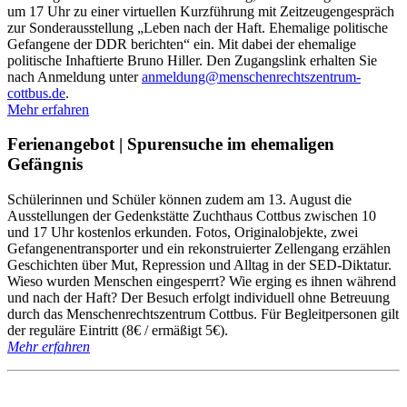
um 17 Uhr zu einer virtuellen Kurzführung mit Zeitzeugengespräch
zur Sonderausstellung „Leben nach der Haft. Ehemalige politische
Gefangene der DDR berichten“ ein. Mit dabei der ehemalige
politische Inhaftierte Bruno Hiller. Den Zugangslink erhalten Sie
nach Anmeldung unter
anmeldung@menschenrechtszentrum-
cottbus.de
.
Mehr erfahren
Ferienangebot | Spurensuche im ehemaligen
Gefängnis
Schülerinnen und Schüler können zudem am 13. August die
Ausstellungen der Gedenkstätte Zuchthaus Cottbus zwischen 10
und 17 Uhr kostenlos erkunden. Fotos, Originalobjekte, zwei
Gefangenentransporter und ein rekonstruierter Zellengang erzählen
Geschichten über Mut, Repression und Alltag in der SED-Diktatur.
Wieso wurden Menschen eingesperrt? Wie erging es ihnen während
und nach der Haft? Der Besuch erfolgt individuell ohne Betreuung
durch das Menschenrechtszentrum Cottbus. Für Begleitpersonen gilt
der reguläre Eintritt (8€ / ermäßigt 5€).
Mehr erfahren