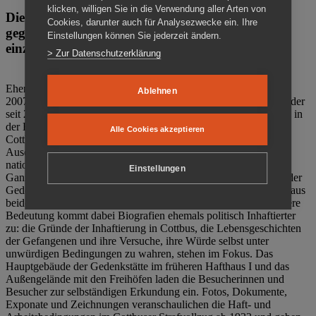
klicken, willigen Sie in die Verwendung aller Arten von
Die Gedenkstätte Zuchthaus Cottbus ist ein Ort
Cookies, darunter auch für Analysezwecke ein. Ihre
gegen das Vergessen. Anschaulich, nah und
Einstellungen können Sie jederzeit ändern.
einzigartig.
> Zur Datenschutzerklärung
Ehemalige politische Häftlinge der DDR gründeten im Oktober
Ablehnen
2007 den Verein Menschenrechtszentrum Cottbus e. V. (MRZ), der
seit 2011 Eigentümer des ehemaligen Gefängnisses (1860-2002) in
der Bautzener Straße und Träger der Gedenkstätte Zuchthaus
Alle Cookies akzeptieren
Cottbus ist. Im Zentrum der Arbeit der Gedenkstätte steht die
Auseinandersetzung mit politischem Unrecht während der
nationalsozialistischen Terrorherrschaft und der SED-Diktatur.
Einstellungen
Ganzjährig zeigen mehrere Dauer- und Sonderausstellungen in der
Gedenkstätte Zuchthaus Cottbus Beispiele politischen Unrechts aus
beiden deutschen Diktaturen des 20. Jahrhunderts. Eine besondere
Bedeutung kommt dabei Biografien ehemals politisch Inhaftierter
zu: die Gründe der Inhaftierung in Cottbus, die Lebensgeschichten
der Gefangenen und ihre Versuche, ihre Würde selbst unter
unwürdigen Bedingungen zu wahren, stehen im Fokus. Das
Hauptgebäude der Gedenkstätte im früheren Hafthaus I und das
Außengelände mit den Freihöfen laden die Besucherinnen und
Besucher zur selbständigen Erkundung ein. Fotos, Dokumente,
Exponate und Zeichnungen veranschaulichen die Haft- und