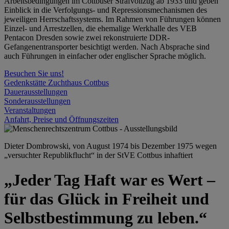
Arbeitsbedingungen im Cottbuser Strafvollzug ab 1933 und geben
Einblick in die Verfolgungs- und Repressionsmechanismen des
jeweiligen Herrschaftssystems. Im Rahmen von Führungen können
Einzel- und Arrestzellen, die ehemalige Werkhalle des VEB
Pentacon Dresden sowie zwei rekonstruierte DDR-
Gefangenentransporter besichtigt werden. Nach Absprache sind
auch Führungen in einfacher oder englischer Sprache möglich.
Besuchen Sie uns!
Gedenkstätte Zuchthaus Cottbus
Dauerausstellungen
Sonderausstellungen
Veranstaltungen
Anfahrt, Preise und Öffnungszeiten
Dieter Dombrowski, von August 1974 bis Dezember 1975 wegen
„versuchter Republikflucht“ in der StVE Cottbus inhaftiert
„Jeder Tag Haft war es Wert –
für das Glück in Freiheit und
Selbstbestimmung zu leben.“