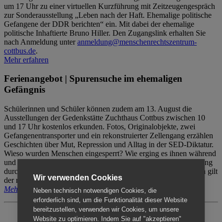
um 17 Uhr zu einer virtuellen Kurzführung mit Zeitzeugengespräch
zur Sonderausstellung „Leben nach der Haft. Ehemalige politische
Gefangene der DDR berichten“ ein. Mit dabei der ehemalige
politische Inhaftierte Bruno Hiller. Den Zugangslink erhalten Sie
nach Anmeldung unter
anmeldung@menschenrechtszentrum-
cottbus.de
.
Mehr erfahren
Ferienangebot | Spurensuche im ehemaligen
Gefängnis
Schülerinnen und Schüler können zudem am 13. August die
Ausstellungen der Gedenkstätte Zuchthaus Cottbus zwischen 10
und 17 Uhr kostenlos erkunden. Fotos, Originalobjekte, zwei
Gefangenentransporter und ein rekonstruierter Zellengang erzählen
Geschichten über Mut, Repression und Alltag in der SED-Diktatur.
Wieso wurden Menschen eingesperrt? Wie erging es ihnen während
und nach der Haft? Der Besuch erfolgt individuell ohne Betreuung
durch das Menschenrechtszentrum Cottbus. Für Begleitpersonen gilt
Wir verwenden Cookies
der reguläre Eintritt (8€ / ermäßigt 5€).
Mehr erfahren
Neben technisch notwendigen Cookies, die
erforderlich sind, um die Funktionalität dieser Website
bereitzustellen, verwenden wir Cookies, um unsere
Website zu optimieren. Indem Sie auf "akzeptieren"