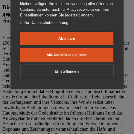
klicken, willigen Sie in die Verwendung aller Arten von
Die Gedenkstätte Zuchthaus Cottbus ist ein Ort
Cookies, darunter auch für Analysezwecke ein. Ihre
gegen das Vergessen. Anschaulich, nah und
Einstellungen können Sie jederzeit ändern.
einzigartig.
> Zur Datenschutzerklärung
Ehemalige politische Häftlinge der DDR gründeten im Oktober
Ablehnen
2007 den Verein Menschenrechtszentrum Cottbus e. V. (MRZ), der
seit 2011 Eigentümer des ehemaligen Gefängnisses (1860-2002) in
der Bautzener Straße und Träger der Gedenkstätte Zuchthaus
Alle Cookies akzeptieren
Cottbus ist. Im Zentrum der Arbeit der Gedenkstätte steht die
Auseinandersetzung mit politischem Unrecht während der
nationalsozialistischen Terrorherrschaft und der SED-Diktatur.
Einstellungen
Ganzjährig zeigen mehrere Dauer- und Sonderausstellungen in der
Gedenkstätte Zuchthaus Cottbus Beispiele politischen Unrechts aus
beiden deutschen Diktaturen des 20. Jahrhunderts. Eine besondere
Bedeutung kommt dabei Biografien ehemals politisch Inhaftierter
zu: die Gründe der Inhaftierung in Cottbus, die Lebensgeschichten
der Gefangenen und ihre Versuche, ihre Würde selbst unter
unwürdigen Bedingungen zu wahren, stehen im Fokus. Das
Hauptgebäude der Gedenkstätte im früheren Hafthaus I und das
Außengelände mit den Freihöfen laden die Besucherinnen und
Besucher zur selbständigen Erkundung ein. Fotos, Dokumente,
Exponate und Zeichnungen veranschaulichen die Haft- und