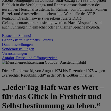
Arbeitsbedingungen im Cottbuser Strafvollzug ab 1933 und geben
Einblick in die Verfolgungs- und Repressionsmechanismen des
jeweiligen Herrschaftssystems. Im Rahmen von Führungen können
Einzel- und Arrestzellen, die ehemalige Werkhalle des VEB
Pentacon Dresden sowie zwei rekonstruierte DDR-
Gefangenentransporter besichtigt werden. Nach Absprache sind
auch Führungen in einfacher oder englischer Sprache möglich.
Besuchen Sie uns!
Gedenkstätte Zuchthaus Cottbus
Dauerausstellungen
Sonderausstellungen
Veranstaltungen
Anfahrt, Preise und Öffnungszeiten
Dieter Dombrowski, von August 1974 bis Dezember 1975 wegen
„versuchter Republikflucht“ in der StVE Cottbus inhaftiert
„Jeder Tag Haft war es Wert –
für das Glück in Freiheit und
Selbstbestimmung zu leben.“