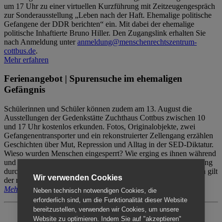
um 17 Uhr zu einer virtuellen Kurzführung mit Zeitzeugengespräch
zur Sonderausstellung „Leben nach der Haft. Ehemalige politische
Gefangene der DDR berichten“ ein. Mit dabei der ehemalige
politische Inhaftierte Bruno Hiller. Den Zugangslink erhalten Sie
nach Anmeldung unter
anmeldung@menschenrechtszentrum-
cottbus.de
.
Mehr erfahren
Ferienangebot | Spurensuche im ehemaligen
Gefängnis
Schülerinnen und Schüler können zudem am 13. August die
Ausstellungen der Gedenkstätte Zuchthaus Cottbus zwischen 10
und 17 Uhr kostenlos erkunden. Fotos, Originalobjekte, zwei
Gefangenentransporter und ein rekonstruierter Zellengang erzählen
Geschichten über Mut, Repression und Alltag in der SED-Diktatur.
Wieso wurden Menschen eingesperrt? Wie erging es ihnen während
und nach der Haft? Der Besuch erfolgt individuell ohne Betreuung
durch das Menschenrechtszentrum Cottbus. Für Begleitpersonen gilt
Wir verwenden Cookies
der reguläre Eintritt (8€ / ermäßigt 5€).
Mehr erfahren
Neben technisch notwendigen Cookies, die
erforderlich sind, um die Funktionalität dieser Website
bereitzustellen, verwenden wir Cookies, um unsere
Website zu optimieren. Indem Sie auf "akzeptieren"