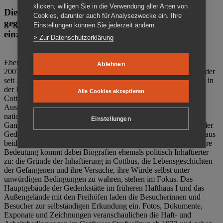
klicken, willigen Sie in die Verwendung aller Arten von
Die Gedenkstätte Zuchthaus Cottbus ist ein Ort
Cookies, darunter auch für Analysezwecke ein. Ihre
gegen das Vergessen. Anschaulich, nah und
Einstellungen können Sie jederzeit ändern.
einzigartig.
> Zur Datenschutzerklärung
Ehemalige politische Häftlinge der DDR gründeten im Oktober
Ablehnen
2007 den Verein Menschenrechtszentrum Cottbus e. V. (MRZ), der
seit 2011 Eigentümer des ehemaligen Gefängnisses (1860-2002) in
der Bautzener Straße und Träger der Gedenkstätte Zuchthaus
Alle Cookies akzeptieren
Cottbus ist. Im Zentrum der Arbeit der Gedenkstätte steht die
Auseinandersetzung mit politischem Unrecht während der
nationalsozialistischen Terrorherrschaft und der SED-Diktatur.
Einstellungen
Ganzjährig zeigen mehrere Dauer- und Sonderausstellungen in der
Gedenkstätte Zuchthaus Cottbus Beispiele politischen Unrechts aus
beiden deutschen Diktaturen des 20. Jahrhunderts. Eine besondere
Bedeutung kommt dabei Biografien ehemals politisch Inhaftierter
zu: die Gründe der Inhaftierung in Cottbus, die Lebensgeschichten
der Gefangenen und ihre Versuche, ihre Würde selbst unter
unwürdigen Bedingungen zu wahren, stehen im Fokus. Das
Hauptgebäude der Gedenkstätte im früheren Hafthaus I und das
Außengelände mit den Freihöfen laden die Besucherinnen und
Besucher zur selbständigen Erkundung ein. Fotos, Dokumente,
Exponate und Zeichnungen veranschaulichen die Haft- und