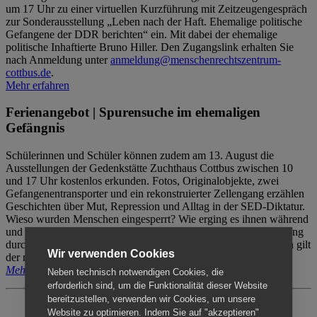
um 17 Uhr zu einer virtuellen Kurzführung mit Zeitzeugengespräch
zur Sonderausstellung „Leben nach der Haft. Ehemalige politische
Gefangene der DDR berichten“ ein. Mit dabei der ehemalige
politische Inhaftierte Bruno Hiller. Den Zugangslink erhalten Sie
nach Anmeldung unter
anmeldung@menschenrechtszentrum-
cottbus.de
.
Mehr erfahren
Ferienangebot | Spurensuche im ehemaligen
Gefängnis
Schülerinnen und Schüler können zudem am 13. August die
Ausstellungen der Gedenkstätte Zuchthaus Cottbus zwischen 10
und 17 Uhr kostenlos erkunden. Fotos, Originalobjekte, zwei
Gefangenentransporter und ein rekonstruierter Zellengang erzählen
Geschichten über Mut, Repression und Alltag in der SED-Diktatur.
Wieso wurden Menschen eingesperrt? Wie erging es ihnen während
und nach der Haft? Der Besuch erfolgt individuell ohne Betreuung
durch das Menschenrechtszentrum Cottbus. Für Begleitpersonen gilt
Wir verwenden Cookies
der reguläre Eintritt (8€ / ermäßigt 5€).
Mehr erfahren
Neben technisch notwendigen Cookies, die
erforderlich sind, um die Funktionalität dieser Website
bereitzustellen, verwenden wir Cookies, um unsere
Website zu optimieren. Indem Sie auf "akzeptieren"