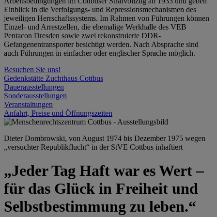
Arbeitsbedingungen im Cottbuser Strafvollzug ab 1933 und geben
Einblick in die Verfolgungs- und Repressionsmechanismen des
jeweiligen Herrschaftssystems. Im Rahmen von Führungen können
Einzel- und Arrestzellen, die ehemalige Werkhalle des VEB
Pentacon Dresden sowie zwei rekonstruierte DDR-
Gefangenentransporter besichtigt werden. Nach Absprache sind
auch Führungen in einfacher oder englischer Sprache möglich.
Besuchen Sie uns!
Gedenkstätte Zuchthaus Cottbus
Dauerausstellungen
Sonderausstellungen
Veranstaltungen
Anfahrt, Preise und Öffnungszeiten
Dieter Dombrowski, von August 1974 bis Dezember 1975 wegen
„versuchter Republikflucht“ in der StVE Cottbus inhaftiert
„Jeder Tag Haft war es Wert –
für das Glück in Freiheit und
Selbstbestimmung zu leben.“